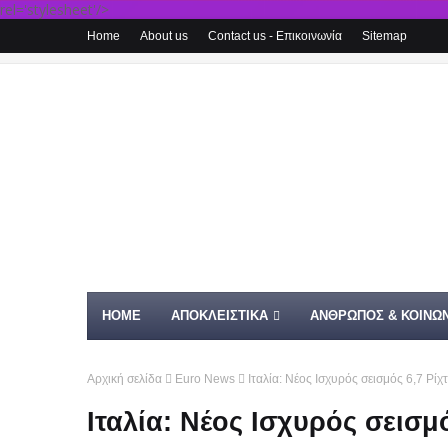
rel='stylesheet'/>
Home
About us
Contact us - Επικοινωνία
Sitemap
HOME
ΑΠΟΚΛΕΙΣΤΙΚΑ
ΑΝΘΡΩΠΟΣ & ΚΟΙΝΩΝ
Αρχική σελίδα
Euro News
Ιταλία: Νέος Ισχυρός σεισμός 6,7 Ρίχ
Ιταλία: Νέος Ισχυρός σεισμό