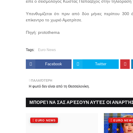
είπε ο σεισμολόγος Κώστας Παπαζάχος στην τηλεόραση 
Υπενθυμίζεται ότι πριν από δύο μήνες περίπου 300 
επίκεντρο το χωριό Αματρίτσε.
Πηγή: protothema
Tags:
Euro News
Facebook
Twitter
ΠΑΛΑΙΌΤΕΡΗ
Η φωτό δεν είναι από τη Θεσσαλονίκη.
ΜΠΟΡΕΊ ΝΑ ΣΑΣ ΑΡΈΣΟΥΝ ΑΥΤΈΣ ΟΙ ΑΝΑΡΤΉΣ
EURO NEWS
EURO NEW