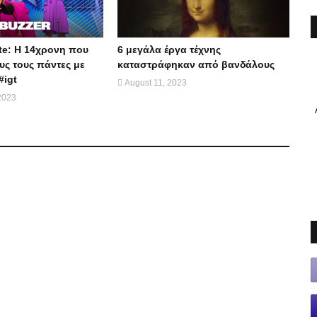
te: Η 14χρονη που
6 μεγάλα έργα τέχνης
ς τους πάντες με
καταστράφηκαν από βανδάλους
#igt
August 11, 2023
2023