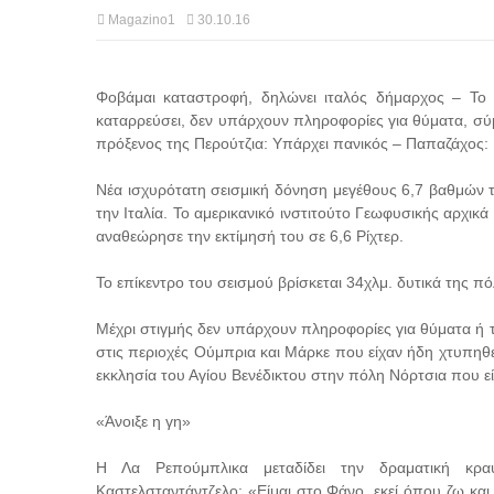
Magazino1
30.10.16
Φοβάμαι καταστροφή, δηλώνει ιταλός δήμαρχος – Το επ
καταρρεύσει, δεν υπάρχουν πληροφορίες για θύματα, σύ
πρόξενος της Περούτζια: Υπάρχει πανικός – Παπαζάχος:
Νέα ισχυρότατη σεισμική δόνηση μεγέθους 6,7 βαθμών τ
την Ιταλία. Το αμερικανικό ινστιτούτο Γεωφυσικής αρχικά
αναθεώρησε την εκτίμησή του σε 6,6 Ρίχτερ.
Το επίκεντρο του σεισμού βρίσκεται 34χλμ. δυτικά της πό
Μέχρι στιγμής δεν υπάρχουν πληροφορίες για θύματα ή τρ
στις περιοχές Ούμπρια και Μάρκε που είχαν ήδη χτυπηθ
εκκλησία του Αγίου Βενέδικτου στην πόλη Νόρτσια που εί
«Άνοιξε η γη»
Η Λα Ρεπούμπλικα μεταδίδει την δραματική κρ
Καστελσταντάντζελο: «Είμαι στο Φάνο, εκεί όπου ζω και 