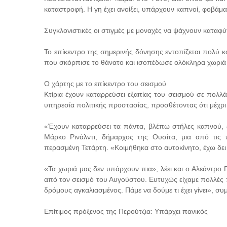
καταστροφή. Η γη έχει ανοίξει, υπάρχουν καπνοί, φοβάμ
Συγκλονιστικές οι στιγμές με μοναχές να ψάχνουν καταφύ
Το επίκεντρο της σημερινής δόνησης εντοπίζεται πολύ 
που σκόρπισε το θάνατο και ισοπέδωσε ολόκληρα χωριά τ
Ο χάρτης με το επίκεντρο του σεισμού
Κτίρια έχουν καταρρεύσει εξαιτίας του σεισμού σε πολλά
υπηρεσία πολιτικής προστασίας, προσθέτοντας ότι μέχρι
«Έχουν καταρρεύσει τα πάντα, βλέπω στήλες καπνού, ε
Μάρκο Ρινάλντι, δήμαρχος της Ουσίτα, μια από τις 
περασμένη Τετάρτη. «Κοιμήθηκα στο αυτοκίνητο, έχω δε
«Τα χωριά μας δεν υπάρχουν πια», λέει και ο Αλεάντρο
από τον σεισμό του Αυγούστου. Ευτυχώς είχαμε πολλές 
δρόμους αγκαλιασμένος. Πάμε να δούμε τι έχει γίνει», σ
Επίτιμος πρόξενος της Περούτζια: Υπάρχει πανικός