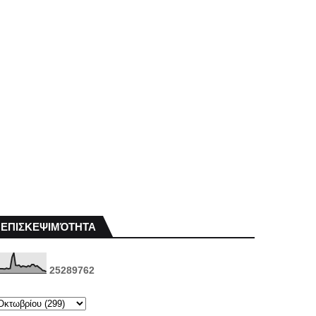
ΕΠΙΣΚΕΨΙΜΌΤΗΤΑ
2
5
2
8
9
7
6
2