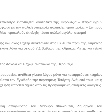
ίκεντρο εντοπίζεται ανατολικά της Περούτζια – Κτίρια έχουν
μφωνα με την ιταλική υπηρεσία πολιτικής προστασίας – Επίτιμος
 Μας προκαλούν έκπληξη τόσοι πολλοί μεγάλοι σεισμοί
ης κλίμακας Ρίχτερ συγκλόνισε στις 07:40 το πρωί της Κυριακής
 έκανε λόγο για σεισμό 7,1 βαθμών της κλίμακας Ρίχτερ και τελικά
λης Άσκολι και 67χλμ. ανατολικά της Περούτζια.
αυματίες, αντίθετα γίνεται λόγος μόνο για καταρρεύσεις κτηρίων
εί από τον Εγκέλαδο την περασμένη Τετάρτη. Ανάμεσά τους και η
χε ήδη υποστεί ζημιές από τις προηγούμενες σεισμικές δονήσεις.
αυγή απόγνωσης του Μάουρο Φαλκούτσι, δημάρχου του
μου μεταφέρουν ότι περιοχές έχουν καταρρεύσει, έχει συμβεί μια