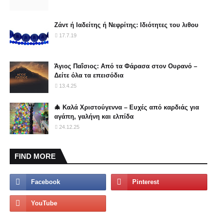
Ζάντ ή Ιαδείτης ή Νεφρίτης: Ιδιότητες του λιθου
17.7.19
Άγιος Παΐσιος: Από τα Φάρασα στον Ουρανό –
Δείτε όλα τα επεισόδια
13.4.25
🎄 Καλά Χριστούγεννα – Ευχές από καρδιάς για
αγάπη, γαλήνη και ελπίδα
24.12.25
FIND MORE