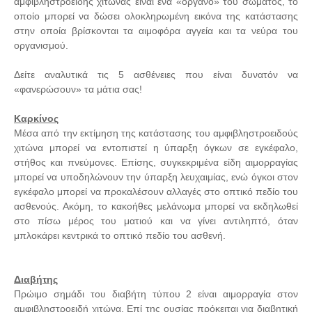
αμφιβληστροειδής χιτώνας είναι ένα «όργανο» του σώματος, το
οποίο μπορεί να δώσει ολοκληρωμένη εικόνα της κατάστασης
στην οποία βρίσκονται τα αιμοφόρα αγγεία και τα νεύρα του
οργανισμού.
Δείτε αναλυτικά τις 5 ασθένειες που είναι δυνατόν να
«φανερώσουν» τα μάτια σας!
Καρκίνος
Μέσα από την εκτίμηση της κατάστασης του αμφιβληστροειδούς
χιτώνα μπορεί να εντοπιστεί η ύπαρξη όγκων σε εγκέφαλο,
στήθος και πνεύμονες. Επίσης, συγκεκριμένα είδη αιμορραγίας
μπορεί να υποδηλώνουν την ύπαρξη λευχαιμίας, ενώ όγκοι στον
εγκέφαλο μπορεί να προκαλέσουν αλλαγές στο οπτικό πεδίο του
ασθενούς. Ακόμη, το κακοήθες μελάνωμα μπορεί να εκδηλωθεί
στο πίσω μέρος του ματιού και να γίνει αντιληπτό, όταν
μπλοκάρει κεντρικά το οπτικό πεδίο του ασθενή.
Διαβήτης
Πρώιμο σημάδι του διαβήτη τύπου 2 είναι αιμορραγία στον
αμφιβληστροειδή χιτώνα. Επί της ουσίας πρόκειται για διαβητική