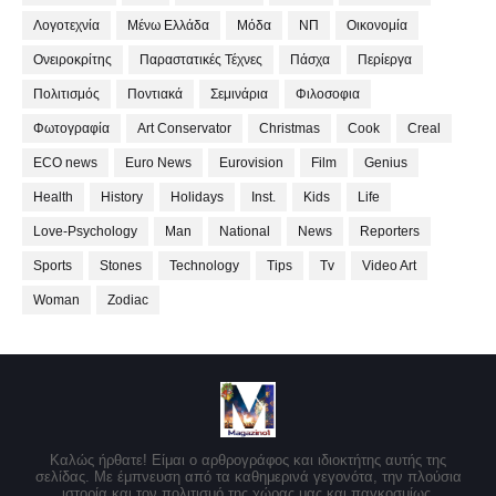
Λογοτεχνία
Μένω Ελλάδα
Μόδα
ΝΠ
Οικονομία
Ονειροκρίτης
Παραστατικές Τέχνες
Πάσχα
Περίεργα
Πολιτισμός
Ποντιακά
Σεμινάρια
Φιλοσοφια
Φωτογραφία
Art Conservator
Christmas
Cook
Creal
ECO news
Euro News
Eurovision
Film
Genius
Health
History
Holidays
Inst.
Kids
Life
Love-Psychology
Man
National
News
Reporters
Sports
Stones
Technology
Tips
Tv
Video Art
Woman
Zodiac
Καλώς ήρθατε! Είμαι ο αρθρογράφος και ιδιοκτήτης αυτής της
σελίδας. Με έμπνευση από τα καθημερινά γεγονότα, την πλούσια
ιστορία και τον πολιτισμό της χώρας μας και παγκοσμίως,