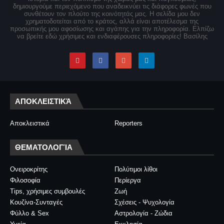
δημιουργούμε περιεχόμενο που αναδεικνύει τις διάφορες φωνές που
συνθέτουν τον πλούτο της κοινότητάς μας. Η σελίδα μου δεν
χρηματοδοτείται από το κράτος, αλλά είναι αποτέλεσμα της
προσωπικής μου αφοσίωσης και αγάπης για την πληροφορία. Ελπίζω
να βρείτε εδώ χρήσιμες και ενδιαφέρουσες πληροφορίες! Βασίλης
ΑΠΟΚΛΕΙΣΤΙΚΆ
Αποκλειστικά
Reporters
ΘΕΜΑΤΟΛΟΓΊΑ
Ονειροκρίτης
Πολύτιμοι λίθοι
Φιλοσοφία
Περίεργα
Tips, χρήσιμες συμβουλές
Ζωή
Κουζίνα-Συνταγές
Σχέσεις - Ψυχολογία
Φύλλο & Sex
Αστρολογία - Ζώδια