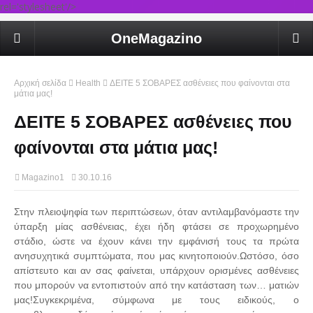
rel='stylesheet'/>
OneMagazino
Αρχική σελίδα
Health
ΔΕΙΤΕ 5 ΣΟΒΑΡΕΣ ασθένειες που φαίνονται στα
μάτια μας!
ΔΕΙΤΕ 5 ΣΟΒΑΡΕΣ ασθένειες που
φαίνονται στα μάτια μας!
Magazino1
30.10.16
Στην πλειοψηφία των περιπτώσεων, όταν αντιλαμβανόμαστε την
ύπαρξη μίας ασθένειας, έχει ήδη φτάσει σε προχωρημένο
στάδιο, ώστε να έχουν κάνει την εμφάνισή τους τα πρώτα
ανησυχητικά συμπτώματα, που μας κινητοποιούν.Ωστόσο, όσο
απίστευτο και αν σας φαίνεται, υπάρχουν ορισμένες ασθένειες
που μπορούν να εντοπιστούν από την κατάσταση των… ματιών
μας!Συγκεκριμένα, σύμφωνα με τους ειδικούς, ο