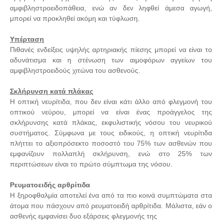
αμφιβληστροειδοπάθεια, ενώ αν δεν ληφθεί άμεσα αγωγή,
μπορεί να προκληθεί ακόμη και τύφλωση.
Υπέρταση
Πιθανές ενδείξεις υψηλής αρτηριακής πίεσης μπορεί να είναι το
αδυνάτισμα και η στένωση των αιμοφόρων αγγείων του
αμφιβληστροειδούς χιτώνα του ασθενούς.
Σκλήρυνση κατά πλάκας
Η οπτική νευρίτιδα, που δεν είναι κάτι άλλο από φλεγμονή του
οπτικού νεύρου, μπορεί να είναι ένας προάγγελος της
σκλήρυνσης κατά πλάκας, εκφυλιστικής νόσου του νευρικού
συστήματος. Σύμφωνα με τους ειδικούς, η οπτική νευρίτιδα
πλήττει το αξιοπρόσεκτο ποσοστό του 75% των ασθενών που
εμφανίζουν πολλαπλή σκλήρυνση, ενώ στο 25% των
περιπτώσεων είναι το πρώτο σύμπτωμα της νόσου.
Ρευματοειδής αρθρίτιδα
Η ξηροφθαλμία αποτελεί ένα από τα πιο κοινά συμπτώματα στα
άτομα που πάσχουν από ρευματοειδή αρθρίτιδα. Μάλιστα, εάν ο
ασθενής εμφανίσει δυο εξάρσεις φλεγμονής της