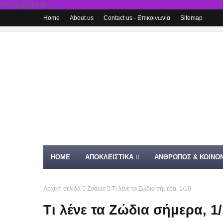
rel='stylesheet'/>
Home
About us
Contact us - Επικοινωνία
Sitemap
HOME
ΑΠΟΚΛΕΙΣΤΙΚΑ
ΑΝΘΡΩΠΟΣ & ΚΟΙΝΩΝ
Αρχική σελίδα
Zodiac
Τι λένε τα Ζώδια σήμερα, 1/10
Τι λένε τα Ζώδια σήμερα, 1