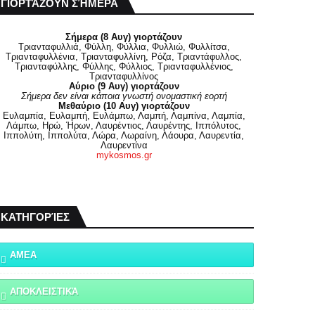
ΓΙΟΡΤΆΖΟΥΝ ΣΉΜΕΡΑ
Σήμερα (8 Αυγ) γιορτάζουν
Τριανταφυλλιά, Φύλλη, Φύλλια, Φυλλιώ, Φυλλίτσα,
Τριανταφυλλένια, Τριανταφυλλίνη, Ρόζα, Τριαντάφυλλος,
Τριανταφύλλης, Φύλλης, Φύλλιος, Τριανταφυλλένιος,
Τριανταφυλλίνος
Αύριο (9 Αυγ) γιορτάζουν
Σήμερα δεν είναι κάποια γνωστή ονομαστική εορτή
Μεθαύριο (10 Αυγ) γιορτάζουν
Ευλαμπία, Ευλαμπή, Ευλάμπω, Λαμπή, Λαμπίνα, Λαμπία,
Λάμπω, Ηρώ, Ήρων, Λαυρέντιος, Λαυρέντης, Ιππόλυτος,
Ιππολύτη, Ιππολύτα, Λώρα, Λωραίνη, Λάουρα, Λαυρεντία,
Λαυρεντίνα
mykosmos.gr
ΚΑΤΗΓΟΡΊΕΣ
ΑΜΕΑ
ΑΠΟΚΛΕΙΣΤΙΚΆ