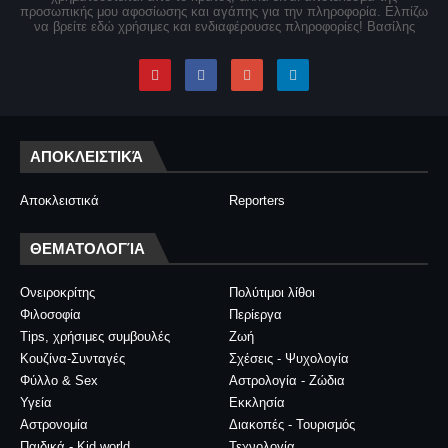
προσωπικής μου αφοσίωσης και αγάπης για την πληροφορία. Ελπίζω
να βρείτε εδώ χρήσιμες και ενδιαφέρουσες πληροφορίες! Βασίλης
ΑΠΟΚΛΕΙΣΤΙΚΆ
Αποκλειστικά
Reporters
ΘΕΜΑΤΟΛΟΓΊΑ
Ονειροκρίτης
Πολύτιμοι λίθοι
Φιλοσοφία
Περίεργα
Tips, χρήσιμες συμβουλές
Ζωή
Κουζίνα-Συνταγές
Σχέσεις - Ψυχολογία
Φύλλο & Sex
Αστρολογία - Ζώδια
Υγεία
Εκκλησία
Αστρονομία
Διακοπές - Τουρισμός
Παιδικά - Kid world
Τεχνολογία