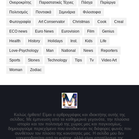
Ονειροκρίτης
Παραστατικές Τέχνες
Πάσχα
Περίεργα
Πολιτισμός
Ποντιακά
Σεμινάρια
Φιλοσοφια
Φωτογραφία
Art Conservator
Christmas
Cook
Creal
ECO news
Euro News
Eurovision
Film
Genius
Health
History
Holidays
Inst.
Kids
Life
Love-Psychology
Man
National
News
Reporters
Sports
Stones
Technology
Tips
Tv
Video Art
Woman
Zodiac
Καλώς ήρθατε! Είμαι ο αρθρογράφος και ιδιοκτήτης αυτής της
σελίδας. Με έμπνευση από τα καθημερινά γεγονότα, την πλούσια
ιστορία και τον πολιτισμό της χώρας μας και παγκοσμίως,
δημιουργούμε περιεχόμενο που αναδεικνύει τις διάφορες φωνές που
συνθέτουν τον πλούτο της κοινότητάς μας. Η σελίδα μου δεν
χρηματοδοτείται από το κράτος, αλλά είναι αποτέλεσμα της