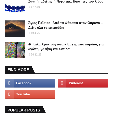
Ζάντ ή Ιαδείτης ή Νεφρίτης: Ιδιότητες του λιθου
17.7.19
Άγιος Παΐσιος: Από τα Φάρασα στον Ουρανό –
Δείτε όλα τα επεισόδια
13.4.25
🎄 Καλά Χριστούγεννα – Ευχές από καρδιάς για
αγάπη, γαλήνη και ελπίδα
24.12.25
FIND MORE
POPULAR POSTS