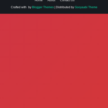
Home
About
Contact Us
Crafted with
by
Blogger Themes
| Distributed by
Gooyaabi Theme