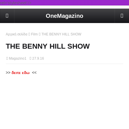
rel='stylesheet'/>
OneMagazino
Αρχική σελίδα
Film
THE BENNY HILL SHOW
THE BENNY HILL SHOW
Magazino1
27.9.16
>>
δειτε εδω
<<