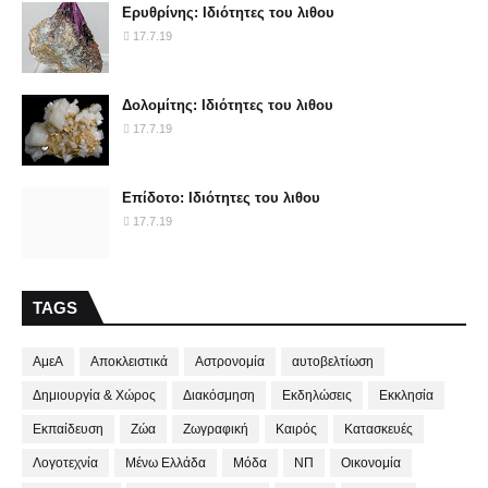
Ερυθρίνης: Ιδιότητες του λιθου
17.7.19
Δολομίτης: Ιδιότητες του λιθου
17.7.19
Επίδοτο: Ιδιότητες του λιθου
17.7.19
TAGS
ΑμεΑ
Αποκλειστικά
Αστρονομία
αυτοβελτίωση
Δημιουργία & Χώρος
Διακόσμηση
Εκδηλώσεις
Εκκλησία
Εκπαίδευση
Ζώα
Ζωγραφική
Καιρός
Κατασκευές
Λογοτεχνία
Μένω Ελλάδα
Μόδα
ΝΠ
Οικονομία