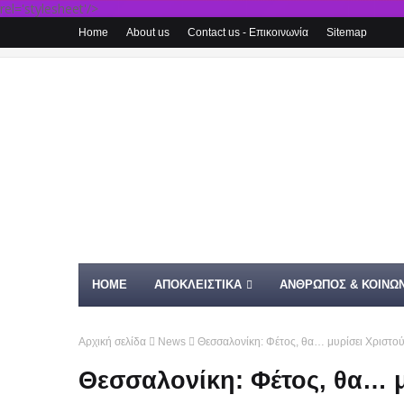
rel='stylesheet'/>
Home
About us
Contact us - Επικοινωνία
Sitemap
HOME
ΑΠΟΚΛΕΙΣΤΙΚΑ
ΑΝΘΡΩΠΟΣ & ΚΟΙΝΩΝ
Αρχική σελίδα
News
Θεσσαλονίκη: Φέτος, θα… μυρίσει Χριστού
Θεσσαλονίκη: Φέτος, θα… μ