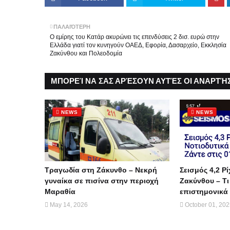
ΠΑΛΑΙΌΤΕΡΗ
Ο εμίρης του Κατάρ ακυρώνει τις επενδύσεις 2 δισ. ευρώ στην
Ελλάδα γιατί τον κυνηγούν ΟΑΕΔ, Εφορία, Δασαρχείο, Εκκλησία
Ζακύνθου και Πολεοδομία
ΜΠΟΡΕΊ ΝΑ ΣΑΣ ΑΡΈΣΟΥΝ ΑΥΤΈΣ ΟΙ ΑΝΑΡΤΉΣ
NEWS
NEWS
Τραγωδία στη Ζάκυνθο – Νεκρή
Σεισμός 4,2 Ρί
γυναίκα σε πισίνα στην περιοχή
Ζακύνθου – Τι
Μαραθία
επιστημονικά 
May 14, 2026
October 01, 20