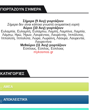
ΓΙΟΡΤΆΖΟΥΝ ΣΉΜΕΡΑ
Σήμερα (9 Αυγ) γιορτάζουν
Σήμερα δεν είναι κάποια γνωστή ονομαστική εορτή
Αύριο (10 Αυγ) γιορτάζουν
Ευλαμπία, Ευλαμπή, Ευλάμπω, Λαμπή, Λαμπίνα, Λαμπία,
Λάμπω, Ηρώ, Ήρων, Λαυρέντιος, Λαυρέντης, Ιππόλυτος,
Ιππολύτη, Ιππολύτα, Λώρα, Λωραίνη, Λάουρα, Λαυρεντία,
Λαυρεντίνα
Μεθαύριο (11 Αυγ) γιορτάζουν
Εύπλους, Εύπλος, Εύπλοος
mykosmos.gr
ΚΑΤΗΓΟΡΊΕΣ
ΑΜΕΑ
ΑΠΟΚΛΕΙΣΤΙΚΆ