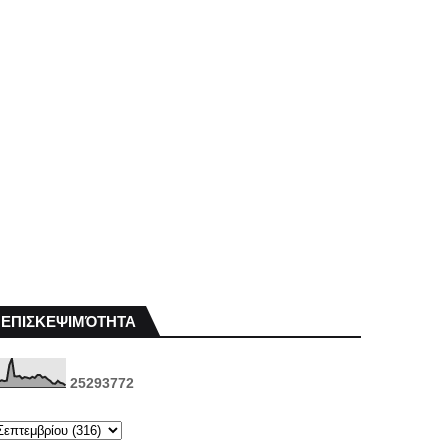
ΕΠΙΣΚΕΨΙΜΌΤΗΤΑ
2
5
2
9
3
7
7
2