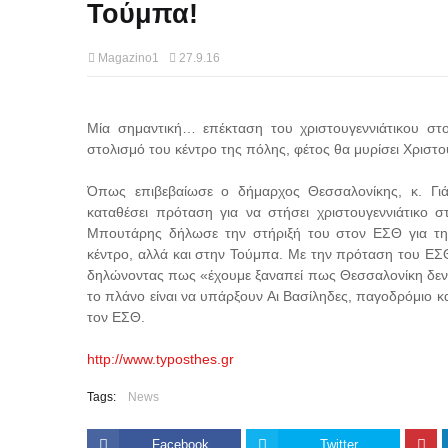
Τούμπα!
Magazino1
27.9.16
Μία σημαντική… επέκταση του χριστουγεννιάτικου στ
στολισμό του κέντρο της πόλης, φέτος θα μυρίσει Χριστ
Όπως επιβεβαίωσε ο δήμαρχος Θεσσαλονίκης, κ. Γι
καταθέσει πρόταση για να στήσει χριστουγεννιάτικο 
Μπουτάρης δήλωσε την στήριξή του στον ΕΣΘ για την
κέντρο, αλλά και στην Τούμπα. Με την πρόταση του ΕΣΘ
δηλώνοντας πως «έχουμε ξαναπεί πως Θεσσαλονίκη δεν ε
το πλάνο είναι να υπάρξουν Αι Βασίληδες, παγοδρόμιο κ
τον ΕΣΘ.
http://www.typosthes.gr
Tags:
News
Facebook
Twitter