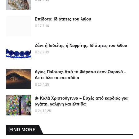
Επίδοτο: Ιδιότητες του λιθου
17.7.19
Ζάντ ή Ιαδείτης ή Νεφρίτης: Ιδιότητες του λιθου
17.7.19
Άγιος Παΐσιος: Από τα Φάρασα στον Ουρανό –
Δείτε όλα τα επεισόδια
13.4.25
🎄 Καλά Χριστούγεννα – Ευχές από καρδιάς για
αγάπη, γαλήνη και ελπίδα
24.12.25
FIND MORE