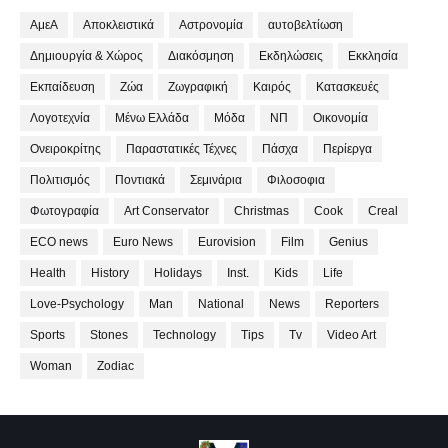
ΑμεΑ
Αποκλειστικά
Αστρονομία
αυτοβελτίωση
Δημιουργία & Χώρος
Διακόσμηση
Εκδηλώσεις
Εκκλησία
Εκπαίδευση
Ζώα
Ζωγραφική
Καιρός
Κατασκευές
Λογοτεχνία
Μένω Ελλάδα
Μόδα
ΝΠ
Οικονομία
Ονειροκρίτης
Παραστατικές Τέχνες
Πάσχα
Περίεργα
Πολιτισμός
Ποντιακά
Σεμινάρια
Φιλοσοφια
Φωτογραφία
Art Conservator
Christmas
Cook
Creal
ECO news
Euro News
Eurovision
Film
Genius
Health
History
Holidays
Inst.
Kids
Life
Love-Psychology
Man
National
News
Reporters
Sports
Stones
Technology
Tips
Tv
Video Art
Woman
Zodiac