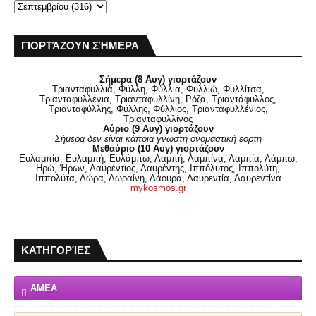
ΓΙΟΡΤΆΖΟΥΝ ΣΉΜΕΡΑ
Σήμερα (8 Αυγ) γιορτάζουν
Τριανταφυλλιά, Φύλλη, Φύλλια, Φυλλιώ, Φυλλίτσα,
Τριανταφυλλένια, Τριανταφυλλίνη, Ρόζα, Τριαντάφυλλος,
Τριανταφύλλης, Φύλλης, Φύλλιος, Τριανταφυλλένιος,
Τριανταφυλλίνος
Αύριο (9 Αυγ) γιορτάζουν
Σήμερα δεν είναι κάποια γνωστή ονομαστική εορτή
Μεθαύριο (10 Αυγ) γιορτάζουν
Ευλαμπία, Ευλαμπή, Ευλάμπω, Λαμπή, Λαμπίνα, Λαμπία, Λάμπω,
Ηρώ, Ήρων, Λαυρέντιος, Λαυρέντης, Ιππόλυτος, Ιππολύτη,
Ιππολύτα, Λώρα, Λωραίνη, Λάουρα, Λαυρεντία, Λαυρεντίνα
mykosmos.gr
ΚΑΤΗΓΟΡΊΕΣ
ΑΜΕΑ