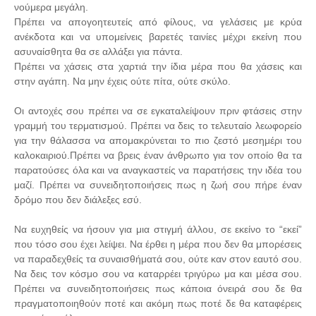
νούμερα μεγάλη.
Πρέπει να απογοητευτείς από φίλους, να γελάσεις με κρύα
ανέκδοτα και να υπομείνεις βαρετές ταινίες μέχρι εκείνη που
ασυναίσθητα θα σε αλλάξει για πάντα.
Πρέπει να χάσεις στα χαρτιά την ίδια μέρα που θα χάσεις και
στην αγάπη. Να μην έχεις ούτε πίτα, ούτε σκύλο.
Οι αντοχές σου πρέπει να σε εγκαταλείψουν πριν φτάσεις στην
γραμμή του τερματισμού. Πρέπει να δεις το τελευταίο λεωφορείο
για την θάλασσα να απομακρύνεται το πιο ζεστό μεσημέρι του
καλοκαιριού.Πρέπει να βρεις έναν άνθρωπο για τον οποίο θα τα
παρατούσες όλα και να αναγκαστείς να παρατήσεις την ιδέα του
μαζί. Πρέπει να συνειδητοποιήσεις πως η ζωή σου πήρε έναν
δρόμο που δεν διάλεξες εσύ.
Να ευχηθείς να ήσουν για μια στιγμή άλλου, σε εκείνο το “εκεί”
που τόσο σου έχει λείψει. Να έρθει η μέρα που δεν θα μπορέσεις
να παραδεχθείς τα συναισθήματά σου, ούτε καν στον εαυτό σου.
Να δεις τον κόσμο σου να καταρρέει τριγύρω μα και μέσα σου.
Πρέπει να συνειδητοποιήσεις πως κάποια όνειρά σου δε θα
πραγματοποιηθούν ποτέ και ακόμη πως ποτέ δε θα καταφέρεις