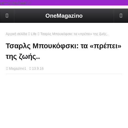
rel='stylesheet'/>
OneMagazino
Αρχική σελίδα
Life
Τσαρλς Μπουκόφσκι: τα «πρέπει» της ζωής..
Τσαρλς Μπουκόφσκι: τα «πρέπει»
της ζωής..
Magazino1
13.9.16