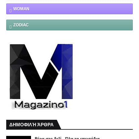
WOMAN
ZODIAC
ΔΗΜΟΦΙΛΉ ΆΡΘΡΑ
Βέρα στο δεξί - Όλα τα επεισόδια