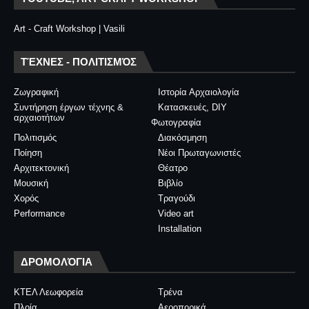
Art - Craft Workshop | Vasili
ΤΈΧΝΕΣ - ΠΟΛΙΤΙΣΜΌΣ
Ζωγραφική
Ιστορία Αρχαιολογία
Συντήρηση έργων τέχνης &
Κατασκευές, DIY
αρχαιοτήτων
Φωτογραφία
Πολιτισμός
Διακόσμηση
Ποίηση
Νέοι Πρωταγωνιστές
Αρχιτεκτονική
Θέατρο
Μουσική
Βιβλίο
Χορός
Τραγούδι
Performance
Video art
Installation
ΔΡΟΜΟΛΌΓΙΑ
ΚΤΕΛ Λεωφορεία
Τρένα
Πλοία
Αεροπορικά