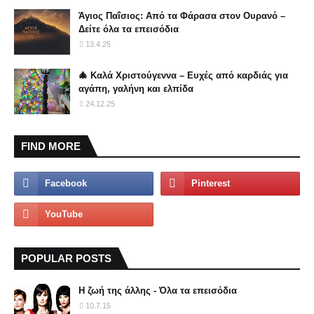
Άγιος Παΐσιος: Από τα Φάρασα στον Ουρανό –
Δείτε όλα τα επεισόδια
13.4.25
🎄 Καλά Χριστούγεννα – Ευχές από καρδιάς για
αγάπη, γαλήνη και ελπίδα
24.12.25
FIND MORE
POPULAR POSTS
Η ζωή της άλλης - Όλα τα επεισόδια
10.7.15