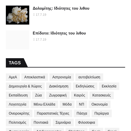
Δολομίτης: Ιδιότητες του λιθου
17.7.19
Επίδοτο: Ιδιότητες του λιθου
17.7.19
TAGS
ΑμεΑ
Αποκλειστικά
Αστρονομία
αυτοβελτίωση
Δημιουργία & Χώρος
Διακόσμηση
Εκδηλώσεις
Εκκλησία
Εκπαίδευση
Ζώα
Ζωγραφική
Καιρός
Κατασκευές
Λογοτεχνία
Μένω Ελλάδα
Μόδα
ΝΠ
Οικονομία
Ονειροκρίτης
Παραστατικές Τέχνες
Πάσχα
Περίεργα
Πολιτισμός
Ποντιακά
Σεμινάρια
Φιλοσοφια