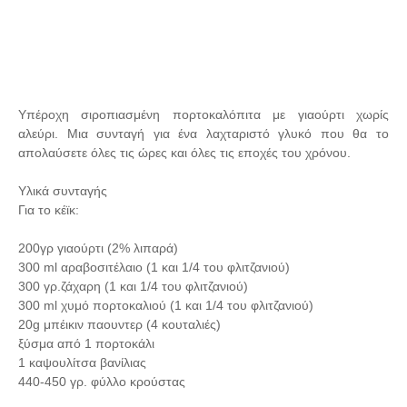
Υπέροχη σιροπιασμένη πορτοκαλόπιτα με γιαούρτι χωρίς
αλεύρι. Μια συνταγή για ένα λαχταριστό γλυκό που θα το
απολαύσετε όλες τις ώρες και όλες τις εποχές του χρόνου.
Υλικά συνταγής
Για το κέϊκ:
200γρ γιαούρτι (2% λιπαρά)
300 ml αραβοσιτέλαιο (1 και 1/4 του φλιτζανιού)
300 γρ.ζάχαρη (1 και 1/4 του φλιτζανιού)
300 ml χυμό πορτοκαλιού (1 και 1/4 του φλιτζανιού)
20g μπέικιν παουντερ (4 κουταλιές)
ξύσμα από 1 πορτοκάλι
1 καψουλίτσα βανίλιας
440-450 γρ. φύλλο κρούστας