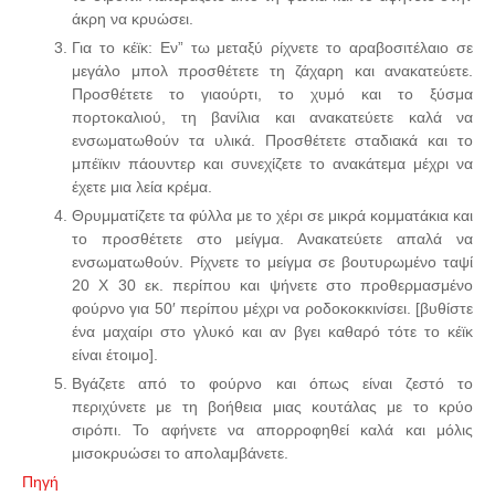
άκρη να κρυώσει.
Για το κέϊκ: Εν” τω μεταξύ ρίχνετε το αραβοσιτέλαιο σε
μεγάλο μπολ προσθέτετε τη ζάχαρη και ανακατεύετε.
Προσθέτετε το γιαούρτι, το χυμό και το ξύσμα
πορτοκαλιού, τη βανίλια και ανακατεύετε καλά να
ενσωματωθούν τα υλικά. Προσθέτετε σταδιακά και το
μπέϊκιν πάουντερ και συνεχίζετε το ανακάτεμα μέχρι να
έχετε μια λεία κρέμα.
Θρυμματίζετε τα φύλλα με το χέρι σε μικρά κομματάκια και
το προσθέτετε στο μείγμα. Ανακατεύετε απαλά να
ενσωματωθούν. Ρίχνετε το μείγμα σε βουτυρωμένο ταψί
20 Χ 30 εκ. περίπου και ψήνετε στο προθερμασμένο
φούρνο για 50′ περίπου μέχρι να ροδοκοκκινίσει. [βυθίστε
ένα μαχαίρι στο γλυκό και αν βγει καθαρό τότε το κέϊκ
είναι έτοιμο].
Βγάζετε από το φούρνο και όπως είναι ζεστό το
περιχύνετε με τη βοήθεια μιας κουτάλας με το κρύο
σιρόπι. Το αφήνετε να απορροφηθεί καλά και μόλις
μισοκρυώσει το απολαμβάνετε.
Πηγή