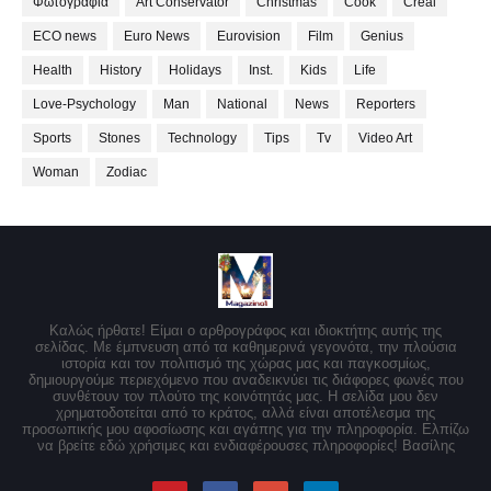
Φωτογραφία
Art Conservator
Christmas
Cook
Creal
ECO news
Euro News
Eurovision
Film
Genius
Health
History
Holidays
Inst.
Kids
Life
Love-Psychology
Man
National
News
Reporters
Sports
Stones
Technology
Tips
Tv
Video Art
Woman
Zodiac
Καλώς ήρθατε! Είμαι ο αρθρογράφος και ιδιοκτήτης αυτής της
σελίδας. Με έμπνευση από τα καθημερινά γεγονότα, την πλούσια
ιστορία και τον πολιτισμό της χώρας μας και παγκοσμίως,
δημιουργούμε περιεχόμενο που αναδεικνύει τις διάφορες φωνές που
συνθέτουν τον πλούτο της κοινότητάς μας. Η σελίδα μου δεν
χρηματοδοτείται από το κράτος, αλλά είναι αποτέλεσμα της
προσωπικής μου αφοσίωσης και αγάπης για την πληροφορία. Ελπίζω
να βρείτε εδώ χρήσιμες και ενδιαφέρουσες πληροφορίες! Βασίλης