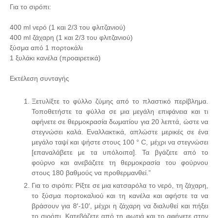
Για το σιρόπι:
400 ml νερό (1 και 2/3 του φλιτζανιού)
400 ml ζάχαρη (1 και 2/3 του φλιτζανιού)
ξύσμα από 1 πορτοκάλι
1 ξυλάκι κανέλα (προαιρετικά)
Εκτέλεση συνταγής
Ξετυλίξτε το φύλλο ζύμης από το πλαστικό περίβλημα.
Τοποθετήστε τα φύλλα σε μια μεγάλη επιφάνεια και τι
αφήνετε σε θερμοκρασία δωματίου για 20 λεπτά, ώστε να
στεγνώσει καλά. Εναλλακτικά, απλώστε μερικές σε ένα
μεγάλο ταψί και ψήστε στους 100 ° C, μέχρι να στεγνώσει
[επαναλάβετε με τα υπόλοιπα]. Τα βγάζετε από το
φούρνο και ανεβάζετε τη θερμοκρασία του φούρνου
στους 180 βαθμούς να προθερμανθεί.”
Για το σιρόπι: Ρίξτε σε μια κατσαρόλα το νερό, τη ζάχαρη,
το ξύσμα πορτοκαλιού και τη κανέλα και αφήστε τα να
βράσουν για 8′-10′, μέχρι η ζάχαρη να διαλυθεί και πήξει
το σιρόπι. Κατεβάζετε από τη φωτιά και το αφήνετε στην