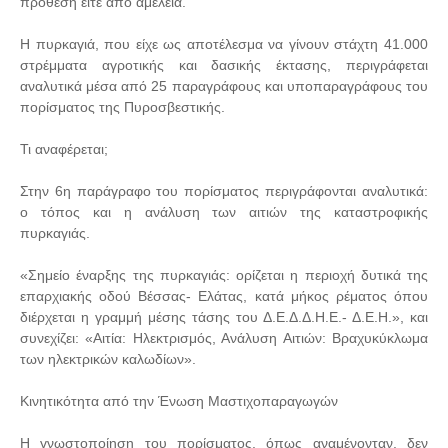
πρόθεση είτε από αμέλεια.
Η πυρκαγιά, που είχε ως αποτέλεσμα να γίνουν στάχτη 41.000
στρέμματα αγροτικής και δασικής έκτασης, περιγράφεται
αναλυτικά μέσα από 25 παραγράφους και υποπαραγράφους του
πορίσματος της Πυροσβεστικής.
Τι αναφέρεται;
Στην 6η παράγραφο του πορίσματος περιγράφονται αναλυτικά:
ο τόπος και η ανάλυση των αιτιών της καταστροφικής
πυρκαγιάς.
«Σημείο έναρξης της πυρκαγιάς: ορίζεται η περιοχή δυτικά της
επαρχιακής οδού Βέσσας- Ελάτας, κατά μήκος ρέματος όπου
διέρχεται η γραμμή μέσης τάσης του Δ.Ε.Δ.Δ.Η.Ε.- Δ.Ε.Η.», και
συνεχίζει: «Αιτία: Ηλεκτρισμός, Ανάλυση Αιτιών: Βραχυκύκλωμα
των ηλεκτρικών καλωδίων».
Κινητικότητα από την Ένωση Μαστιχοπαραγωγών
Η γνωστοποίηση του πορίσματος, όπως αναμένονταν, δεν