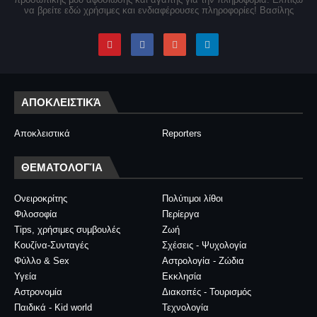
να βρείτε εδώ χρήσιμες και ενδιαφέρουσες πληροφορίες! Βασίλης
ΑΠΟΚΛΕΙΣΤΙΚΆ
Αποκλειστικά
Reporters
ΘΕΜΑΤΟΛΟΓΊΑ
Ονειροκρίτης
Πολύτιμοι λίθοι
Φιλοσοφία
Περίεργα
Tips, χρήσιμες συμβουλές
Ζωή
Κουζίνα-Συνταγές
Σχέσεις - Ψυχολογία
Φύλλο & Sex
Αστρολογία - Ζώδια
Υγεία
Εκκλησία
Αστρονομία
Διακοπές - Τουρισμός
Παιδικά - Kid world
Τεχνολογία