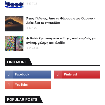
17.7.19
Άγιος Παΐσιος: Από τα Φάρασα στον Ουρανό –
Δείτε όλα τα επεισόδια
13.4.25
🎄 Καλά Χριστούγεννα – Ευχές από καρδιάς για
αγάπη, γαλήνη και ελπίδα
24.12.25
FIND MORE
POPULAR POSTS