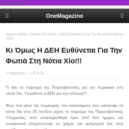
rel='stylesheet'/>
OneMagazino
Αρχική σελίδα
News
Κι Όμως Η ΔΕΗ Ευθύνεται Για Την Φωτιά Στη Νότια
Χίο!!!
Κι Όμως Η ΔΕΗ Ευθύνεται Για Την
Φωτιά Στη Νότια Χίο!!!
Magazino1
25.9.16
Τι λέει το πόρισμα της Πυροσβεστικής για την πυρκαγιά στη
νότια Χίο; Υπεύθυνη η ΔΕΗ για την κόλαση!!!
Φως στα αίτια της πυρκαγιάς του καλοκαιριού που κατέκαψε τη
νότια Χίο στις 25 Ιουλίου ρίχνει το πόρισμα της Πυροσβεστικής
Υπηρεσίας, που ολοκληρώθηκε πριν από δύο ημέρες και
ουσιαστικά ελαχιστοποιεί τις φήμες για εμπρησμό είτε από