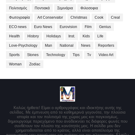
Πολιτισμός
Ποντιακά
Σεμινάρια
Φιλοσοφια
Φωτογραφία
Art Conservator
Christmas
Cook
Creal
ECO news
Euro News
Eurovision
Film
Genius
Health
History
Holidays
Inst.
Kids
Life
Love-Psychology
Man
National
News
Reporters
Sports
Stones
Technology
Tips
Tv
Video Art
Woman
Zodiac
Καλώς ήρθατε! Είμαι ο αρθρογράφος και ιδιοκτήτης αυτής της
σελίδας. Με έμπνευση από τα καθημερινά γεγονότα, την πλούσια
ιστορία και τον πολιτισμό της χώρας μας και παγκοσμίως,
δημιουργούμε περιεχόμενο που αναδεικνύει τις διάφορες φωνές που
συνθέτουν τον πλούτο της κοινότητάς μας. Η σελίδα μου δεν
χρηματοδοτείται από το κράτος, αλλά είναι αποτέλεσμα της
προσωπικής μου αφοσίωσης και αγάπης για την πληροφορία. Ελπίζω