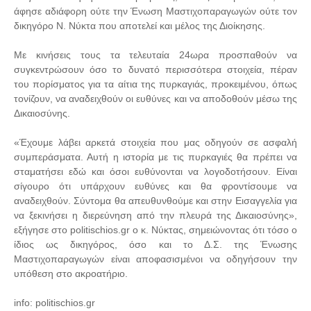
άφησε αδιάφορη ούτε την Ένωση Μαστιχοπαραγωγών ούτε τον
δικηγόρο Ν. Νύκτα που αποτελεί και μέλος της Διοίκησης.
Με κινήσεις τους τα τελευταία 24ωρα προσπαθούν να
συγκεντρώσουν όσο το δυνατό περισσότερα στοιχεία, πέραν
του πορίσματος για τα αίτια της πυρκαγιάς, προκειμένου, όπως
τονίζουν, να αναδειχθούν οι ευθύνες και να αποδοθούν μέσω της
Δικαιοσύνης.
«Έχουμε λάβει αρκετά στοιχεία που μας οδηγούν σε ασφαλή
συμπεράσματα. Αυτή η ιστορία με τις πυρκαγιές θα πρέπει να
σταματήσει εδώ και όσοι ευθύνονται να λογοδοτήσουν. Είναι
σίγουρο ότι υπάρχουν ευθύνες και θα φροντίσουμε να
αναδειχθούν. Σύντομα θα απευθυνθούμε και στην Εισαγγελία για
να ξεκινήσει η διερεύνηση από την πλευρά της Δικαιοσύνης»,
εξήγησε στο politischios.gr ο κ. Νύκτας, σημειώνοντας ότι τόσο ο
ίδιος ως δικηγόρος, όσο και το Δ.Σ. της Ένωσης
Μαστιχοπαραγωγών είναι αποφασισμένοι να οδηγήσουν την
υπόθεση στο ακροατήριο.
info: politischios.gr