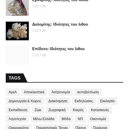
17.7.19
Δολομίτης: Ιδιότητες του λιθου
17.7.19
Επίδοτο: Ιδιότητες του λιθου
17.7.19
TAGS
ΑμεΑ
Αποκλειστικά
Αστρονομία
αυτοβελτίωση
Δημιουργία & Χώρος
Διακόσμηση
Εκδηλώσεις
Εκκλησία
Εκπαίδευση
Ζώα
Ζωγραφική
Καιρός
Κατασκευές
Λογοτεχνία
Μένω Ελλάδα
Μόδα
ΝΠ
Οικονομία
Ονειροκρίτης
Παραστατικές Τέχνες
Πάσχα
Περίεργα