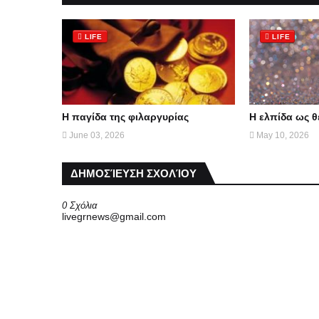
LIFE
LIFE
Η παγίδα της φιλαργυρίας
Η ελπίδα ως 
June 03, 2026
May 10, 2026
ΔΗΜΟΣΊΕΥΣΗ ΣΧΟΛΊΟΥ
0 Σχόλια
livegrnews@gmail.com