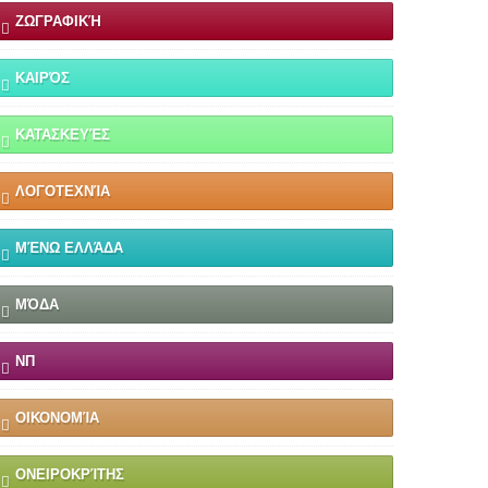
ΖΩΓΡΑΦΙΚΉ
ΚΑΙΡΌΣ
ΚΑΤΑΣΚΕΥΈΣ
ΛΟΓΟΤΕΧΝΊΑ
ΜΈΝΩ ΕΛΛΆΔΑ
ΜΌΔΑ
ΝΠ
ΟΙΚΟΝΟΜΊΑ
ΟΝΕΙΡΟΚΡΊΤΗΣ