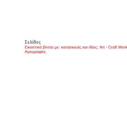
Σελίδες
Εικαστικά βίντεο με: κατασκευές και ιδέες: Art - Craft Wo
Αγιογραφίες