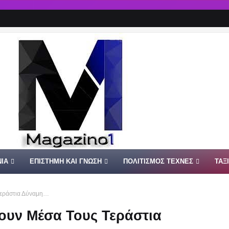
ΙΑ
ΕΠΙΣΤΗΜΗ ΚΑΙ ΓΝΩΣΗ
ΠΟΛΙΤΙΣΜΟΣ ΤΕΧΝΕΣ
ΤΑΞ
Τεράστια Δύναμη…
ουν Μέσα Τους Τεράστια