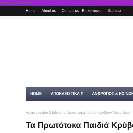
rel='stylesheet'/>
Home
About us
Contact us - Επικοινωνία
Sitemap
HOME
ΑΠΟΚΛΕΙΣΤΙΚΑ
ΑΝΘΡΩΠΟΣ & ΚΟΙΝΩΝ
Αρχική σελίδα
Life
Τα Πρωτότοκα Παιδιά Κρύβουν Μέσα Τους 
Τα Πρωτότοκα Παιδιά Κρύβ