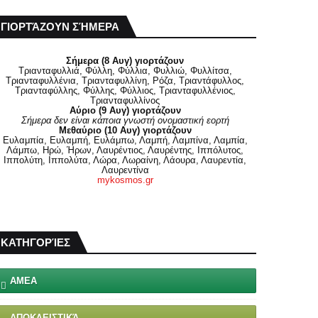
ΓΙΟΡΤΆΖΟΥΝ ΣΉΜΕΡΑ
Σήμερα (8 Αυγ) γιορτάζουν
Τριανταφυλλιά, Φύλλη, Φύλλια, Φυλλιώ, Φυλλίτσα,
Τριανταφυλλένια, Τριανταφυλλίνη, Ρόζα, Τριαντάφυλλος,
Τριανταφύλλης, Φύλλης, Φύλλιος, Τριανταφυλλένιος,
Τριανταφυλλίνος
Αύριο (9 Αυγ) γιορτάζουν
Σήμερα δεν είναι κάποια γνωστή ονομαστική εορτή
Μεθαύριο (10 Αυγ) γιορτάζουν
Ευλαμπία, Ευλαμπή, Ευλάμπω, Λαμπή, Λαμπίνα, Λαμπία,
Λάμπω, Ηρώ, Ήρων, Λαυρέντιος, Λαυρέντης, Ιππόλυτος,
Ιππολύτη, Ιππολύτα, Λώρα, Λωραίνη, Λάουρα, Λαυρεντία,
Λαυρεντίνα
mykosmos.gr
ΚΑΤΗΓΟΡΊΕΣ
ΑΜΕΑ
ΑΠΟΚΛΕΙΣΤΙΚΆ