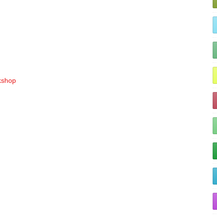
rkshop