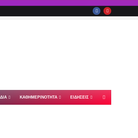
ΙΔΙΑ
ΚΑΘΗΜΕΡΙΝΟΤΗΤΑ
ΕΙΔΗΣΕΙΣ