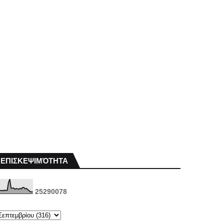
ΕΠΙΣΚΕΨΙΜΌΤΗΤΑ
2
5
2
9
0
0
7
8