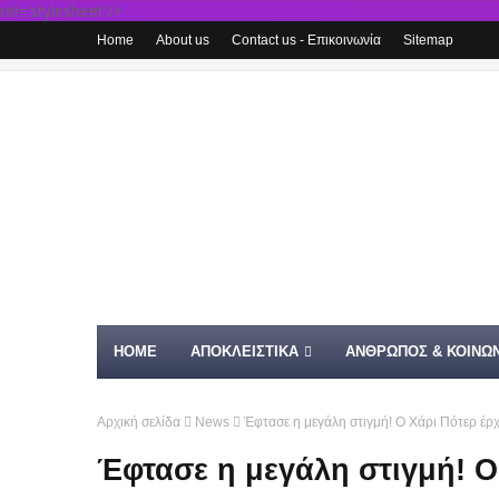
rel='stylesheet'/>
Home
About us
Contact us - Επικοινωνία
Sitemap
HOME
ΑΠΟΚΛΕΙΣΤΙΚΑ
ΑΝΘΡΩΠΟΣ & ΚΟΙΝΩΝ
Αρχική σελίδα
News
Έφτασε η μεγάλη στιγμή! Ο Χάρι Πότερ έρχ
Έφτασε η μεγάλη στιγμή! Ο 