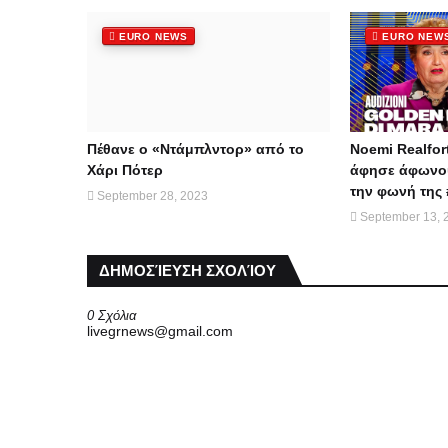
EURO NEWS
EURO NEW
Πέθανε ο «Ντάμπλντορ» από το
Noemi Realfor
Χάρι Πότερ
άφησε άφωνου
την φωνή της 
September 28, 2023
September 13, 
ΔΗΜΟΣΊΕΥΣΗ ΣΧΟΛΊΟΥ
0 Σχόλια
livegrnews@gmail.com