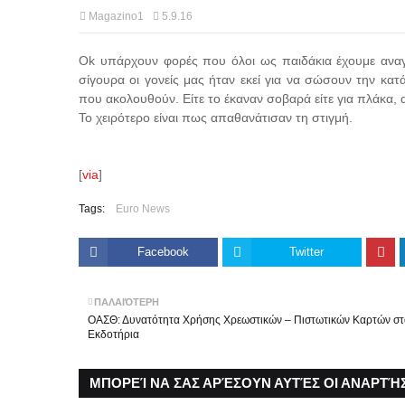
Magazino1
5.9.16
Ok υπάρχουν φορές που όλοι ως παιδάκια έχουμε αναγ
σίγουρα οι γονείς μας ήταν εκεί για να σώσουν την κατ
που ακολουθούν. Είτε το έκαναν σοβαρά είτε για πλάκα, α
Το χειρότερο είναι πως απαθανάτισαν τη στιγμή.
[
via
]
Tags:
Euro News
Facebook
Twitter
ΠΑΛΑΙΌΤΕΡΗ
ΟΑΣΘ: Δυνατότητα Χρήσης Χρεωστικών – Πιστωτικών Καρτών στ
Εκδοτήρια
ΜΠΟΡΕΊ ΝΑ ΣΑΣ ΑΡΈΣΟΥΝ ΑΥΤΈΣ ΟΙ ΑΝΑΡΤΉΣ