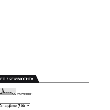
ΕΠΙΣΚΕΨΙΜΌΤΗΤΑ
2
5
2
9
3
8
0
1