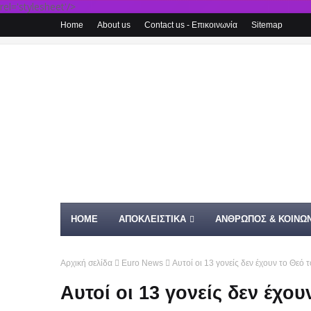
rel='stylesheet'/>
Home
About us
Contact us - Επικοινωνία
Sitemap
HOME
ΑΠΟΚΛΕΙΣΤΙΚΑ
ΑΝΘΡΩΠΟΣ & ΚΟΙΝΩΝ
Αρχική σελίδα
Euro News
Αυτοί οι 13 γονείς δεν έχουν το Θεό 
Αυτοί οι 13 γονείς δεν έχου