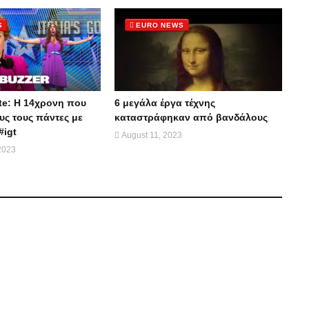
S
EURO NEWS
te: Η 14χρονη που
6 μεγάλα έργα τέχνης
ς τους πάντες με
καταστράφηκαν από βανδάλους
#igt
August 11, 2023
2023