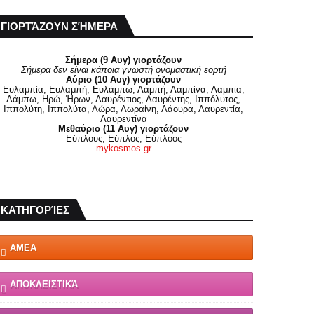
ΓΙΟΡΤΆΖΟΥΝ ΣΉΜΕΡΑ
Σήμερα (9 Αυγ) γιορτάζουν
Σήμερα δεν είναι κάποια γνωστή ονομαστική εορτή
Αύριο (10 Αυγ) γιορτάζουν
Ευλαμπία, Ευλαμπή, Ευλάμπω, Λαμπή, Λαμπίνα, Λαμπία,
Λάμπω, Ηρώ, Ήρων, Λαυρέντιος, Λαυρέντης, Ιππόλυτος,
Ιππολύτη, Ιππολύτα, Λώρα, Λωραίνη, Λάουρα, Λαυρεντία,
Λαυρεντίνα
Μεθαύριο (11 Αυγ) γιορτάζουν
Εύπλους, Εύπλος, Εύπλοος
mykosmos.gr
ΚΑΤΗΓΟΡΊΕΣ
ΑΜΕΑ
ΑΠΟΚΛΕΙΣΤΙΚΆ