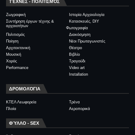
ΤΈΧΝΕΣ - ΠΟΛΙΤΙΣΜΌΣ
Ζωγραφική
Ιστορία Αρχαιολογία
Συντήρηση έργων τέχνης &
Κατασκευές, DIY
αρχαιοτήτων
Φωτογραφία
Πολιτισμός
Διακόσμηση
Ποίηση
Νέοι Πρωταγωνιστές
Αρχιτεκτονική
Θέατρο
Μουσική
Βιβλίο
Χορός
Τραγούδι
Performance
Video art
Installation
ΔΡΟΜΟΛΌΓΙΑ
ΚΤΕΛ Λεωφορεία
Τρένα
Πλοία
Αεροπορικά
ΦΎΛΛΟ - SEX