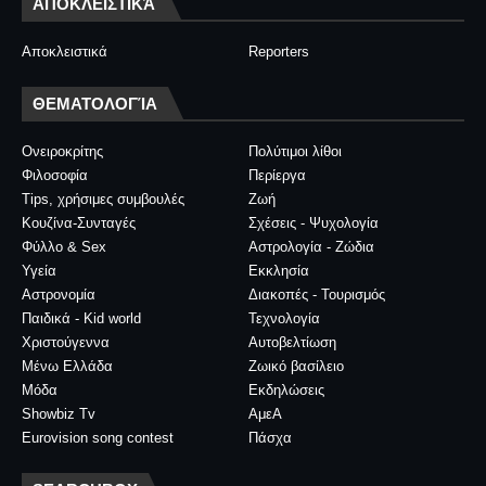
ΑΠΟΚΛΕΙΣΤΙΚΆ
Αποκλειστικά
Reporters
ΘΕΜΑΤΟΛΟΓΊΑ
Ονειροκρίτης
Πολύτιμοι λίθοι
Φιλοσοφία
Περίεργα
Tips, χρήσιμες συμβουλές
Ζωή
Κουζίνα-Συνταγές
Σχέσεις - Ψυχολογία
Φύλλο & Sex
Αστρολογία - Ζώδια
Υγεία
Εκκλησία
Αστρονομία
Διακοπές - Τουρισμός
Παιδικά - Kid world
Τεχνολογία
Χριστούγεννα
Αυτοβελτίωση
Μένω Ελλάδα
Ζωικό βασίλειο
Μόδα
Εκδηλώσεις
Showbiz Tv
ΑμεΑ
Eurovision song contest
Πάσχα