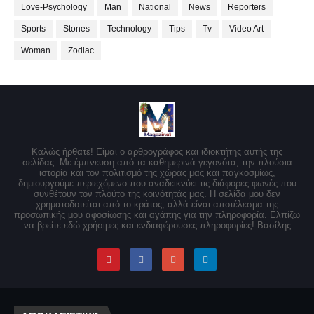
Love-Psychology
Man
National
News
Reporters
Sports
Stones
Technology
Tips
Tv
Video Art
Woman
Zodiac
Καλώς ήρθατε! Είμαι ο αρθρογράφος και ιδιοκτήτης αυτής της
σελίδας. Με έμπνευση από τα καθημερινά γεγονότα, την πλούσια
ιστορία και τον πολιτισμό της χώρας μας και παγκοσμίως,
δημιουργούμε περιεχόμενο που αναδεικνύει τις διάφορες φωνές που
συνθέτουν τον πλούτο της κοινότητάς μας. Η σελίδα μου δεν
χρηματοδοτείται από το κράτος, αλλά είναι αποτέλεσμα της
προσωπικής μου αφοσίωσης και αγάπης για την πληροφορία. Ελπίζω
να βρείτε εδώ χρήσιμες και ενδιαφέρουσες πληροφορίες! Βασίλης