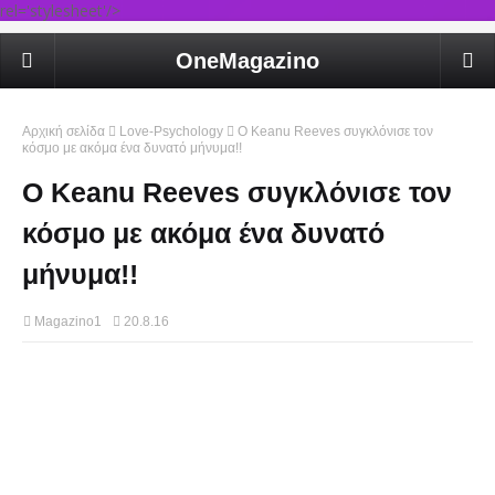
rel='stylesheet'/>
OneMagazino
Αρχική σελίδα
Love-Psychology
Ο Keanu Reeves συγκλόνισε τον
κόσμο με ακόμα ένα δυνατό μήνυμα!!
Ο Keanu Reeves συγκλόνισε τον
κόσμο με ακόμα ένα δυνατό
μήνυμα!!
Magazino1
20.8.16