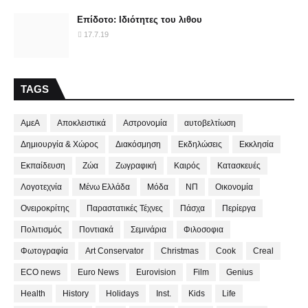
Επίδοτο: Ιδιότητες του λιθου
17.7.19
TAGS
ΑμεΑ
Αποκλειστικά
Αστρονομία
αυτοβελτίωση
Δημιουργία & Χώρος
Διακόσμηση
Εκδηλώσεις
Εκκλησία
Εκπαίδευση
Ζώα
Ζωγραφική
Καιρός
Κατασκευές
Λογοτεχνία
Μένω Ελλάδα
Μόδα
ΝΠ
Οικονομία
Ονειροκρίτης
Παραστατικές Τέχνες
Πάσχα
Περίεργα
Πολιτισμός
Ποντιακά
Σεμινάρια
Φιλοσοφια
Φωτογραφία
Art Conservator
Christmas
Cook
Creal
ECO news
Euro News
Eurovision
Film
Genius
Health
History
Holidays
Inst.
Kids
Life