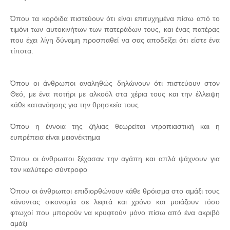
Όπου τα κορόιδα πιστεύουν ότι είναι επιτυχημένα πίσω από το
τιμόνι των αυτοκινήτων των πατεράδων τους, και ένας πατέρας
που έχει λίγη δύναμη προσπαθεί να σας αποδείξει ότι είστε ένα
τίποτα.
Όπου οι άνθρωποι αναληθώς δηλώνουν ότι πιστεύουν στον
Θεό, με ένα ποτήρι με αλκοόλ στα χέρια τους και την έλλειψη
κάθε κατανόησης για την θρησκεία τους
Όπου η έννοια της ζήλιας θεωρείται ντροπιαστική και η
ευπρέπεια είναι μειονέκτημα
Όπου οι άνθρωποι ξέχασαν την αγάπη και απλά ψάχνουν για
τον καλύτερο σύντροφο
Όπου οι άνθρωποι επιδιορθώνουν κάθε θρόισμα στο αμάξι τους
κάνοντας οικονομία σε λεφτά και χρόνο και μοιάζουν τόσο
φτωχοί που μπορούν να κρυφτούν μόνο πίσω από ένα ακριβό
αμάξι