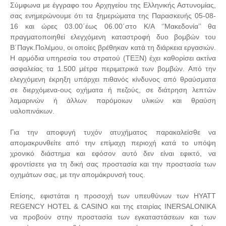
Σύμφωνα με έγγραφο του Αρχηγείου της Ελληνικής Αστυνομίας,
σας ενημερώνουμε ότι τα ξημερώματα της Παρασκευής 05-08-
16 και ώρες 03.00΄έως 06.00΄στο Κ/Α ‘’Μακεδονία’’ θα
πραγματοποιηθεί ελεγχόμενη καταστροφή δυο βομβών του
Β΄Παγκ.Πολέμου, οι οποίες βρέθηκαν κατά τη διάρκεια εργασιών.
Η αρμόδια υπηρεσία του στρατού (ΤΕΞΝ) έχει καθορίσει ακτίνα
ασφαλείας τα 1.500 μέτρα περιμετρικά των βομβών. Από την
ελεγχόμενη έκρηξη υπάρχει πιθανός κίνδυνος από θραύσματα
σε διερχόμενα-ους οχήματα ή πεζούς, σε διάτρηση λεπτών
λαμαρινών ή άλλων παρόμοιων υλικών και θραύση
υαλοπινάκων.
Για την αποφυγή τυχόν ατυχήματος παρακαλείσθε να
απομακρυνθείτε από την επίμαχη περιοχή κατά το υπόψη
χρονικό διάστημα και εφόσον αυτό δεν είναι εφικτό, να
φροντίσετε για τη δική σας προστασία και την προστασία των
οχημάτων σας, με την απομάκρυνσή τους.
Επίσης, εφιστάται η προσοχή των υπευθύνων των HYATT
REGENCY HOTEL & CASINO και της εταιρίας INERSALONIKA
να προβούν στην προστασία των εγκαταστάσεων και των