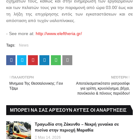
οχημάτων τους, καθώς και στην ενημέρωση των εργαζομένων
και των πελατών τους για την παραμονή από ώρα 03.00΄έως και
τη λήξη της επιχείρησης εντός των εγκαταστάσεων και σε
απόσταση από τυχόν υαλοπίνακες.
- See more at:
http://www.eleftheria.gr/
Tags:
News
ΠΑΛΑΙΌΤΕΡΗ
ΝΕΌΤΕΡΗ
Μνημεια Της Θεσσαλονικης: Γενι
Αποτελεσματικότατο γιατροσόφι
Τζαμι
για γρίπη, κρυολόγημα, βήχα,
πονόκοιλο & πόνους περιόδου!
ΜΠΟΡΕΊ ΝΑ ΣΑΣ ΑΡΈΣΟΥΝ ΑΥΤΈΣ ΟΙ ΑΝΑΡΤΉΣΕΙΣ
Τραγωδία στη Ζάκυνθο – Νεκρή γυναίκα σε
πισίνα στην περιοχή Μαραθία
May 14, 2026