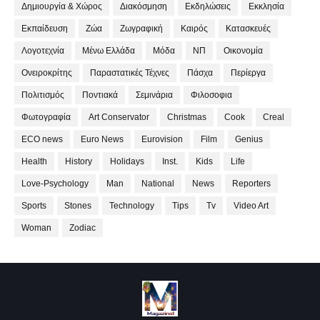
Δημιουργία & Χώρος
Διακόσμηση
Εκδηλώσεις
Εκκλησία
Εκπαίδευση
Ζώα
Ζωγραφική
Καιρός
Κατασκευές
Λογοτεχνία
Μένω Ελλάδα
Μόδα
ΝΠ
Οικονομία
Ονειροκρίτης
Παραστατικές Τέχνες
Πάσχα
Περίεργα
Πολιτισμός
Ποντιακά
Σεμινάρια
Φιλοσοφια
Φωτογραφία
Art Conservator
Christmas
Cook
Creal
ECO news
Euro News
Eurovision
Film
Genius
Health
History
Holidays
Inst.
Kids
Life
Love-Psychology
Man
National
News
Reporters
Sports
Stones
Technology
Tips
Tv
Video Art
Woman
Zodiac