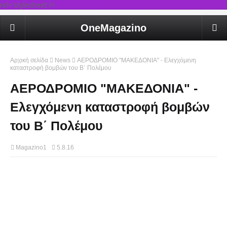
rel='stylesheet'/>
OneMagazino
Αρχική σελίδα
News
ΑΕΡΟΔΡΟΜΙΟ "ΜΑΚΕΔΟΝΙΑ" - Ελεγχόμενη
καταστροφή βομβών του Β΄ Πολέμου
ΑΕΡΟΔΡΟΜΙΟ "ΜΑΚΕΔΟΝΙΑ" -
Ελεγχόμενη καταστροφή βομβών
του Β΄ Πολέμου
Magazino1
5.8.16