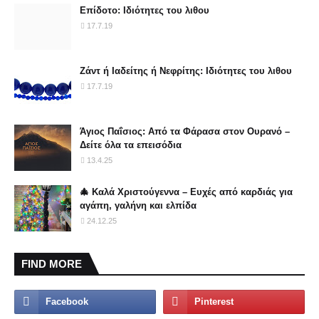
Επίδοτο: Ιδιότητες του λιθου
17.7.19
Ζάντ ή Ιαδείτης ή Νεφρίτης: Ιδιότητες του λιθου
17.7.19
Άγιος Παΐσιος: Από τα Φάρασα στον Ουρανό –
Δείτε όλα τα επεισόδια
13.4.25
🎄 Καλά Χριστούγεννα – Ευχές από καρδιάς για
αγάπη, γαλήνη και ελπίδα
24.12.25
FIND MORE