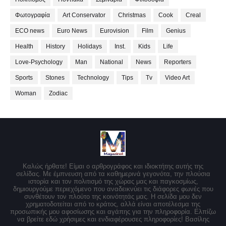
Φωτογραφία
Art Conservator
Christmas
Cook
Creal
ECO news
Euro News
Eurovision
Film
Genius
Health
History
Holidays
Inst.
Kids
Life
Love-Psychology
Man
National
News
Reporters
Sports
Stones
Technology
Tips
Tv
Video Art
Woman
Zodiac
Καλώς ήρθατε! Είμαι ο αρθρογράφος και ιδιοκτήτης αυτής της
σελίδας. Με έμπνευση από τα καθημερινά γεγονότα, την πλούσια
ιστορία και τον πολιτισμό της χώρας μας και παγκοσμίως,
δημιουργούμε περιεχόμενο που αναδεικνύει τις διάφορες φωνές που
συνθέτουν τον πλούτο της κοινότητάς μας. Η σελίδα μου δεν
χρηματοδοτείται από το κράτος, αλλά είναι αποτέλεσμα της
προσωπικής μου αφοσίωσης και αγάπης για την πληροφορία. Ελπίζω
να βρείτε εδώ χρήσιμες και ενδιαφέρουσες πληροφορίες! Βασίλης