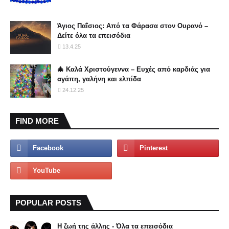
Άγιος Παΐσιος: Από τα Φάρασα στον Ουρανό –
Δείτε όλα τα επεισόδια
13.4.25
🎄 Καλά Χριστούγεννα – Ευχές από καρδιάς για
αγάπη, γαλήνη και ελπίδα
24.12.25
FIND MORE
POPULAR POSTS
Η ζωή της άλλης - Όλα τα επεισόδια