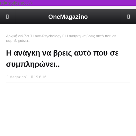
rel='stylesheet'/>
OneMagazino
Αρχική σελίδα
Love-Psychology
Η ανάγκη να βρεις αυτό που σε
συμπληρώνει..
Η ανάγκη να βρεις αυτό που σε
συμπληρώνει..
Magazino1
19.8.16