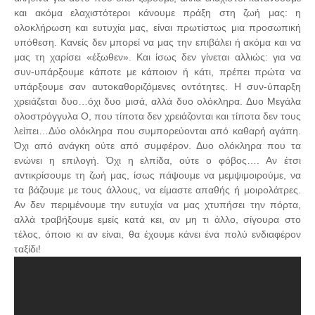
και ακόμα ελαχιστότεροι κάνουμε πράξη στη ζωή μας: η
ολοκλήρωση και ευτυχία μας, είναι πρωτίστως μια προσωπική
υπόθεση. Κανείς δεν μπορεί να μας την επιβάλει ή ακόμα και να
μας τη χαρίσει «έξωθεν». Και ίσως δεν γίνεται αλλιώς: για να
συν-υπάρξουμε κάποτε με κάποιον ή κάτι, πρέπει πρώτα να
υπάρξουμε σαν αυτοκαθοριζόμενες οντότητες. Η συν-ύπαρξη
χρειάζεται δυο…όχι δυο μισά, αλλά δυο ολόκληρα. Δυο Μεγάλα
ολοστρόγγυλα Ο, που τίποτα δεν χρειάζονται και τίποτα δεν τους
λείπει…Δύο ολόκληρα που συμπορεύονται από καθαρή αγάπη.
Όχι από ανάγκη ούτε από συμφέρον. Δυο ολόκληρα που τα
ενώνει η επιλογή. Όχι η ελπίδα, ούτε ο φόβος…. Αν έτσι
αντικρίσουμε τη ζωή μας, ίσως πάψουμε να μεμψιμοιρούμε, να
τα βάζουμε με τους άλλους, να είμαστε απαθής ή μοιρολάτρες.
Αν δεν περιμένουμε την ευτυχία να μας χτυπήσει την πόρτα,
αλλά τραβήξουμε εμείς κατά κει, αν μη τι άλλο, σίγουρα στο
τέλος, όποιο κι αν είναι, θα έχουμε κάνει ένα πολύ ενδιαφέρον
ταξίδι!