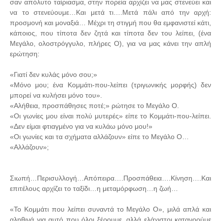
σαν απόλυτο ταίριασμα, στην πορεία αρχίζει να μας στενεύει και
να το στενεύουμε…Και μετά τι….Μετά πάλι από την αρχή:
προσμονή και μοναξιά… Μέχρι τη στιγμή που θα εμφανιστεί κάτι,
κάποιος, που τίποτα δεν ζητά και τίποτα δεν του λείπει, (ένα
Μεγάλο, ολοστρόγγυλο, πλήρες Ο), για να μας κάνει την απλή
ερώτηση:
«Γιατί δεν κυλάς μόνο σου;»
«Μόνο μου; ένα Κομμάτι-που-λείπει (τριγωνικής μορφής) δεν
μπορεί να κυλήσει μόνο του».
«Αλήθεια, προσπάθησες ποτέ;» ρώτησε το Μεγάλο Ο.
«Οι γωνίες μου είναι πολύ μυτερές» είπε το Κομμάτι-που-λείπει.
«Δεν είμαι φτιαγμένο για να κυλάω μόνο μου!»
«Οι γωνίες και τα σχήματα αλλάζουν» είπε το Μεγάλο Ο…
«Αλλάζουν»;
Σιωπή…Περισυλλογή…Απόπειρα….Προσπά­θεια….Κίνηση….Και
επιτέλους αρχίζει το ταξίδι…η μεταμόρφωση…η ζωή…
«Το Κομμάτι που λείπει συναντά το Mεγάλο Ο», μιλά απλά και
αληθινά για αυτό που όλοι ξέρουμε, αλλά ελάχιστοι κατανοούμε