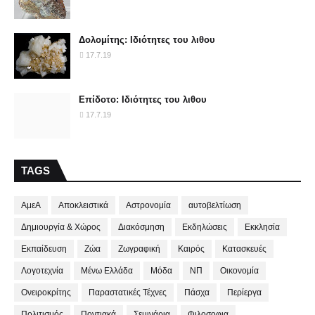
Δολομίτης: Ιδιότητες του λιθου
17.7.19
Επίδοτο: Ιδιότητες του λιθου
17.7.19
TAGS
ΑμεΑ
Αποκλειστικά
Αστρονομία
αυτοβελτίωση
Δημιουργία & Χώρος
Διακόσμηση
Εκδηλώσεις
Εκκλησία
Εκπαίδευση
Ζώα
Ζωγραφική
Καιρός
Κατασκευές
Λογοτεχνία
Μένω Ελλάδα
Μόδα
ΝΠ
Οικονομία
Ονειροκρίτης
Παραστατικές Τέχνες
Πάσχα
Περίεργα
Πολιτισμός
Ποντιακά
Σεμινάρια
Φιλοσοφια