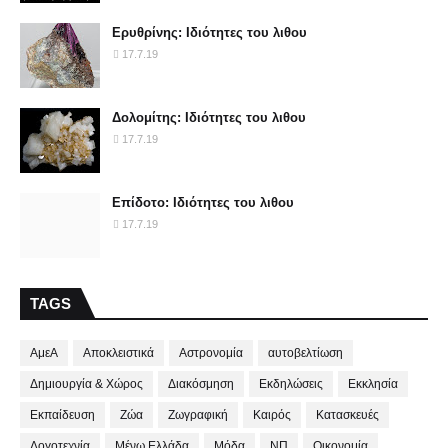
Ερυθρίνης: Ιδιότητες του λιθου
17.7.19
Δολομίτης: Ιδιότητες του λιθου
17.7.19
Επίδοτο: Ιδιότητες του λιθου
17.7.19
TAGS
ΑμεΑ
Αποκλειστικά
Αστρονομία
αυτοβελτίωση
Δημιουργία & Χώρος
Διακόσμηση
Εκδηλώσεις
Εκκλησία
Εκπαίδευση
Ζώα
Ζωγραφική
Καιρός
Κατασκευές
Λογοτεχνία
Μένω Ελλάδα
Μόδα
ΝΠ
Οικονομία