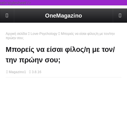
rel='stylesheet'/>
OneMagazino
Αρχική σελίδα
Love-Psychology
Μπορείς να είσαι φίλος/η με τον/την
πρώην σου;
Μπορείς να είσαι φίλος/η με τον/
την πρώην σου;
Magazino1
3.8.16