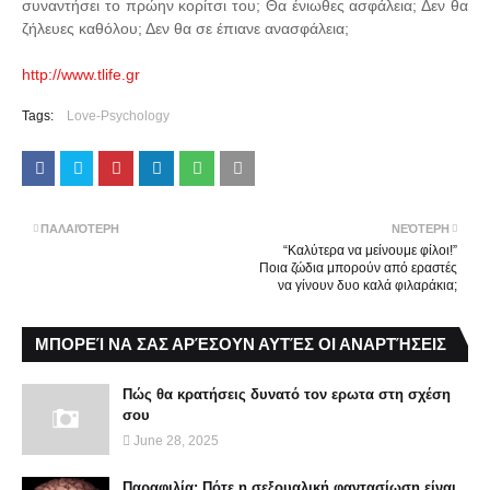
συναντήσει το πρώην κορίτσι του; Θα ένιωθες ασφάλεια; Δεν θα
ζήλευες καθόλου; Δεν θα σε έπιανε ανασφάλεια;
http://www.tlife.gr
Tags:
Love-Psychology
ΠΑΛΑΙΌΤΕΡΗ
ΝΕΌΤΕΡΗ
“Καλύτερα να μείνουμε φίλοι!”
Ποια ζώδια μπορούν από εραστές
να γίνουν δυο καλά φιλαράκια;
ΜΠΟΡΕΊ ΝΑ ΣΑΣ ΑΡΈΣΟΥΝ ΑΥΤΈΣ ΟΙ ΑΝΑΡΤΉΣΕΙΣ
Πώς θα κρατήσεις δυνατό τον ερωτα στη σχέση
σου
June 28, 2025
Παραφιλία: Πότε η σεξουαλική φαντασίωση είναι