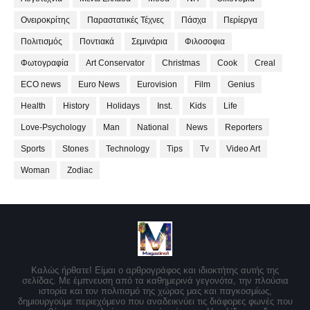
Ονειροκρίτης
Παραστατικές Τέχνες
Πάσχα
Περίεργα
Πολιτισμός
Ποντιακά
Σεμινάρια
Φιλοσοφια
Φωτογραφία
Art Conservator
Christmas
Cook
Creal
ECO news
Euro News
Eurovision
Film
Genius
Health
History
Holidays
Inst.
Kids
Life
Love-Psychology
Man
National
News
Reporters
Sports
Stones
Technology
Tips
Tv
Video Art
Woman
Zodiac
Καλώς ήρθατε! Είμαι ο αρθρογράφος και ιδιοκτήτης αυτής της
σελίδας. Με έμπνευση από τα καθημερινά γεγονότα, την πλούσια
ιστορία και τον πολιτισμό της χώρας μας και παγκοσμίως,
δημιουργούμε περιεχόμενο που αναδεικνύει τις διάφορες φωνές που