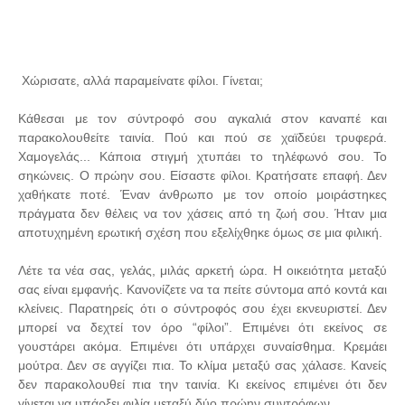
Χώρισατε, αλλά παραμείνατε φίλοι. Γίνεται;
Κάθεσαι με τον σύντροφό σου αγκαλιά στον καναπέ και
παρακολουθείτε ταινία. Πού και πού σε χαϊδεύει τρυφερά.
Χαμογελάς... Κάποια στιγμή χτυπάει το τηλέφωνό σου. Το
σηκώνεις. Ο πρώην σου. Είσαστε φίλοι. Κρατήσατε επαφή. Δεν
χαθήκατε ποτέ. Έναν άνθρωπο με τον οποίο μοιράστηκες
πράγματα δεν θέλεις να τον χάσεις από τη ζωή σου. Ήταν μια
αποτυχημένη ερωτική σχέση που εξελίχθηκε όμως σε μια φιλική.
Λέτε τα νέα σας, γελάς, μιλάς αρκετή ώρα. Η οικειότητα μεταξύ
σας είναι εμφανής. Κανονίζετε να τα πείτε σύντομα από κοντά και
κλείνεις. Παρατηρείς ότι ο σύντροφός σου έχει εκνευριστεί. Δεν
μπορεί να δεχτεί τον όρο “φίλοι”. Επιμένει ότι εκείνος σε
γουστάρει ακόμα. Επιμένει ότι υπάρχει συναίσθημα. Κρεμάει
μούτρα. Δεν σε αγγίζει πια. Το κλίμα μεταξύ σας χάλασε. Κανείς
δεν παρακολουθεί πια την ταινία. Κι εκείνος επιμένει ότι δεν
γίνεται να υπάρξει φιλία μεταξύ δύο πρώην συντρόφων.