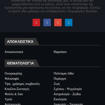
συνθέτουν τον πλούτο της κοινότητάς μας. Η σελίδα μου δεν
χρηματοδοτείται από το κράτος, αλλά είναι αποτέλεσμα της
προσωπικής μου αφοσίωσης και αγάπης για την πληροφορία. Ελπίζω
να βρείτε εδώ χρήσιμες και ενδιαφέρουσες πληροφορίες! Βασίλης
ΑΠΟΚΛΕΙΣΤΙΚΆ
Αποκλειστικά
Reporters
ΘΕΜΑΤΟΛΟΓΊΑ
Ονειροκρίτης
Πολύτιμοι λίθοι
Φιλοσοφία
Περίεργα
Tips, χρήσιμες συμβουλές
Ζωή
Κουζίνα-Συνταγές
Σχέσεις - Ψυχολογία
Φύλλο & Sex
Αστρολογία - Ζώδια
Υγεία
Εκκλησία
Αστρονομία
Διακοπές - Τουρισμός