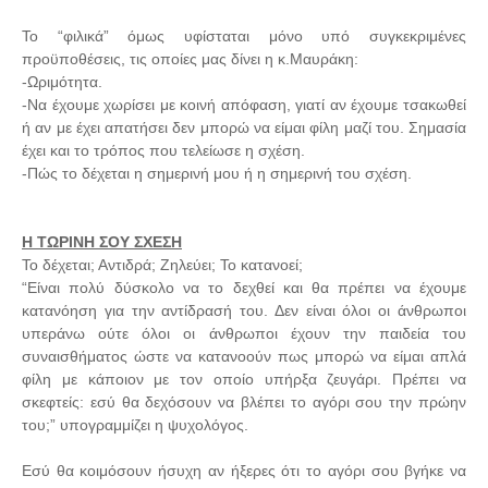
Το “φιλικά” όμως υφίσταται μόνο υπό συγκεκριμένες
προϋποθέσεις, τις οποίες μας δίνει η κ.Μαυράκη:
-Ωριμότητα.
-Να έχουμε χωρίσει με κοινή απόφαση, γιατί αν έχουμε τσακωθεί
ή αν με έχει απατήσει δεν μπορώ να είμαι φίλη μαζί του. Σημασία
έχει και το τρόπος που τελείωσε η σχέση.
-Πώς το δέχεται η σημερινή μου ή η σημερινή του σχέση.
Η ΤΩΡΙΝΗ ΣΟΥ ΣΧΕΣΗ
Το δέχεται; Αντιδρά; Ζηλεύει; Το κατανοεί;
“Είναι πολύ δύσκολο να το δεχθεί και θα πρέπει να έχουμε
κατανόηση για την αντίδρασή του. Δεν είναι όλοι οι άνθρωποι
υπεράνω ούτε όλοι οι άνθρωποι έχουν την παιδεία του
συναισθήματος ώστε να κατανοούν πως μπορώ να είμαι απλά
φίλη με κάποιον με τον οποίο υπήρξα ζευγάρι. Πρέπει να
σκεφτείς: εσύ θα δεχόσουν να βλέπει το αγόρι σου την πρώην
του;” υπογραμμίζει η ψυχολόγος.
Εσύ θα κοιμόσουν ήσυχη αν ήξερες ότι το αγόρι σου βγήκε να