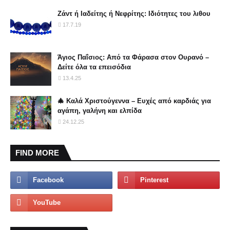
Ζάντ ή Ιαδείτης ή Νεφρίτης: Ιδιότητες του λιθου
17.7.19
Άγιος Παΐσιος: Από τα Φάρασα στον Ουρανό –
Δείτε όλα τα επεισόδια
13.4.25
🎄 Καλά Χριστούγεννα – Ευχές από καρδιάς για
αγάπη, γαλήνη και ελπίδα
24.12.25
FIND MORE