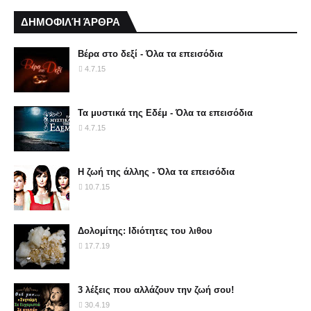
ΔΗΜΟΦΙΛΉ ΆΡΘΡΑ
Βέρα στο δεξί - Όλα τα επεισόδια
4.7.15
Τα μυστικά της Εδέμ - Όλα τα επεισόδια
4.7.15
Η ζωή της άλλης - Όλα τα επεισόδια
10.7.15
Δολομίτης: Ιδιότητες του λιθου
17.7.19
3 λέξεις που αλλάζουν την ζωή σου!
30.4.19