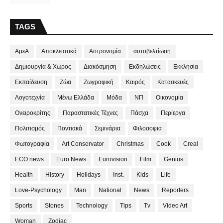
TAGS
ΑμεΑ
Αποκλειστικά
Αστρονομία
αυτοβελτίωση
Δημιουργία & Χώρος
Διακόσμηση
Εκδηλώσεις
Εκκλησία
Εκπαίδευση
Ζώα
Ζωγραφική
Καιρός
Κατασκευές
Λογοτεχνία
Μένω Ελλάδα
Μόδα
ΝΠ
Οικονομία
Ονειροκρίτης
Παραστατικές Τέχνες
Πάσχα
Περίεργα
Πολιτισμός
Ποντιακά
Σεμινάρια
Φιλοσοφια
Φωτογραφία
Art Conservator
Christmas
Cook
Creal
ECO news
Euro News
Eurovision
Film
Genius
Health
History
Holidays
Inst.
Kids
Life
Love-Psychology
Man
National
News
Reporters
Sports
Stones
Technology
Tips
Tv
Video Art
Woman
Zodiac