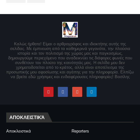
Καλώς ήρθατε! Είμαι ο αρθρογράφος και ιδιοκτήτης αυτής της
σελίδας. Με έμπνευση από τα καθημερινά γεγονότα, την πλούσια
ιστορία και τον πολιτισμό της χώρας μας και παγκοσμίως,
δημιουργούμε περιεχόμενο που αναδεικνύει τις διάφορες φωνές που
συνθέτουν τον πλούτο της κοινότητάς μας. Η σελίδα μου δεν
χρηματοδοτείται από το κράτος, αλλά είναι αποτέλεσμα της
προσωπικής μου αφοσίωσης και αγάπης για την πληροφορία. Ελπίζω
να βρείτε εδώ χρήσιμες και ενδιαφέρουσες πληροφορίες! Βασίλης
ΑΠΟΚΛΕΙΣΤΙΚΆ
Αποκλειστικά
Reporters