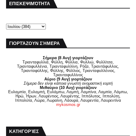
ΕΠΙΣΚΕΨΙΜΌΤΗΤΑ
ΓΙΟΡΤΆΖΟΥΝ ΣΉΜΕΡΑ
Σήμερα (8 Αυγ) γιορτάζουν
Τριανταφυλλιά, Φύλλη, Φύλλια, Φυλλιώ, Φυλλίτσα,
Τριανταφυλλένια, Τριανταφυλλίνη, Ρόζα, Τριαντάφυλλος,
Τριανταφύλλης, Φύλλης, Φύλλιος, Τριανταφυλλένιος,
Τριανταφυλλίνος
Αύριο (9 Αυγ) γιορτάζουν
Σήμερα δεν είναι κάποια γνωστή ονομαστική εορτή
Μεθαύριο (10 Αυγ) γιορτάζουν
Ευλαμπία, Ευλαμπή, Ευλάμπω, Λαμπή, Λαμπίνα, Λαμπία, Λάμπω,
Ηρώ, Ήρων, Λαυρέντιος, Λαυρέντης, Ιππόλυτος, Ιππολύτη,
Ιππολύτα, Λώρα, Λωραίνη, Λάουρα, Λαυρεντία, Λαυρεντίνα
mykosmos.gr
ΚΑΤΗΓΟΡΊΕΣ