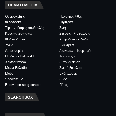
ΘΕΜΑΤΟΛΟΓΊΑ
Ονειροκρίτης
Πολύτιμοι λίθοι
Φιλοσοφία
Περίεργα
Tips, χρήσιμες συμβουλές
Ζωή
Κουζίνα-Συνταγές
Σχέσεις - Ψυχολογία
Φύλλο & Sex
Αστρολογία - Ζώδια
Υγεία
Εκκλησία
Αστρονομία
Διακοπές - Τουρισμός
Παιδικά - Kid world
Τεχνολογία
Χριστούγεννα
Αυτοβελτίωση
Μένω Ελλάδα
Ζωικό βασίλειο
Μόδα
Εκδηλώσεις
Showbiz Tv
ΑμεΑ
Eurovision song contest
Πάσχα
SEARCHBOX