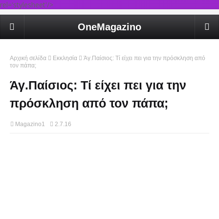
rel='stylesheet'/>
OneMagazino
Αρχική σελίδα
Εκκλησία
Άγ.Παίσιος: Τί είχει πει για την πρόσκληση από
τον πάπα;
Άγ.Παίσιος: Τί είχει πει για την
πρόσκληση από τον πάπα;
Magazino1
2.7.16