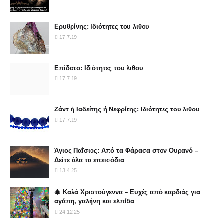
Ερυθρίνης: Ιδιότητες του λιθου
17.7.19
Επίδοτο: Ιδιότητες του λιθου
17.7.19
Ζάντ ή Ιαδείτης ή Νεφρίτης: Ιδιότητες του λιθου
17.7.19
Άγιος Παΐσιος: Από τα Φάρασα στον Ουρανό –
Δείτε όλα τα επεισόδια
13.4.25
🎄 Καλά Χριστούγεννα – Ευχές από καρδιάς για
αγάπη, γαλήνη και ελπίδα
24.12.25