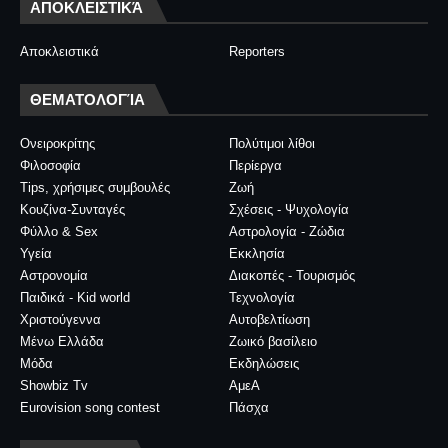
ΑΠΟΚΛΕΙΣΤΙΚΆ
Αποκλειστικά
Reporters
ΘΕΜΑΤΟΛΟΓΊΑ
Ονειροκρίτης
Πολύτιμοι λίθοι
Φιλοσοφία
Περίεργα
Tips, χρήσιμες συμβουλές
Ζωή
Κουζίνα-Συνταγές
Σχέσεις - Ψυχολογία
Φύλλο & Sex
Αστρολογία - Ζώδια
Υγεία
Εκκλησία
Αστρονομία
Διακοπές - Τουρισμός
Παιδικά - Kid world
Τεχνολογία
Χριστούγεννα
Αυτοβελτίωση
Μένω Ελλάδα
Ζωικό βασίλειο
Μόδα
Εκδηλώσεις
Showbiz Tv
ΑμεΑ
Eurovision song contest
Πάσχα