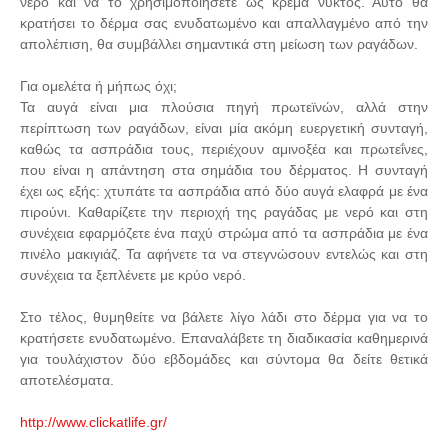
νερό και να το χρησιμοποιήσετε ως κρέμα νυκτός. Αυτό θα
κρατήσει το δέρμα σας ενυδατωμένο και απαλλαγμένο από την
απολέπιση, θα συμβάλλει σημαντικά στη μείωση των ραγάδων.
Για ομελέτα ή μήπως όχι;
Τα αυγά είναι μια πλούσια πηγή πρωτεϊνών, αλλά στην
περίπτωση των ραγάδων, είναι μία ακόμη ευεργετική συνταγή,
καθώς τα ασπράδια τους, περιέχουν αμινοξέα και πρωτεΐνες,
που είναι η απάντηση στα σημάδια του δέρματος. Η συνταγή
έχει ως εξής: χτυπάτε τα ασπράδια από δύο αυγά ελαφρά με ένα
πιρούνι. Καθαρίζετε την περιοχή της ραγάδας με νερό και στη
συνέχεια εφαρμόζετε ένα παχύ στρώμα από τα ασπράδια με ένα
πινέλο μακιγιάζ. Τα αφήνετε τα να στεγνώσουν εντελώς και στη
συνέχεια τα ξεπλένετε με κρύο νερό.
Στο τέλος, θυμηθείτε να βάλετε λίγο λάδι στο δέρμα για να το
κρατήσετε ενυδατωμένο. Επαναλάβετε τη διαδικασία καθημερινά
για τουλάχιστον δύο εβδομάδες και σύντομα θα δείτε θετικά
αποτελέσματα.
http://www.clickatlife.gr/