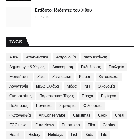
Επίδοτο: Ιδιότητες του λιθου
17.7.19
TAGS
ΑμεΑ
Αποκλειστικά
Αστρονομία
αυτοβελτίωση
Δημιουργία & Χώρος
Διακόσμηση
Εκδηλώσεις
Εκκλησία
Εκπαίδευση
Ζώα
Ζωγραφική
Καιρός
Κατασκευές
Λογοτεχνία
Μένω Ελλάδα
Μόδα
ΝΠ
Οικονομία
Ονειροκρίτης
Παραστατικές Τέχνες
Πάσχα
Περίεργα
Πολιτισμός
Ποντιακά
Σεμινάρια
Φιλοσοφια
Φωτογραφία
Art Conservator
Christmas
Cook
Creal
ECO news
Euro News
Eurovision
Film
Genius
Health
History
Holidays
Inst.
Kids
Life