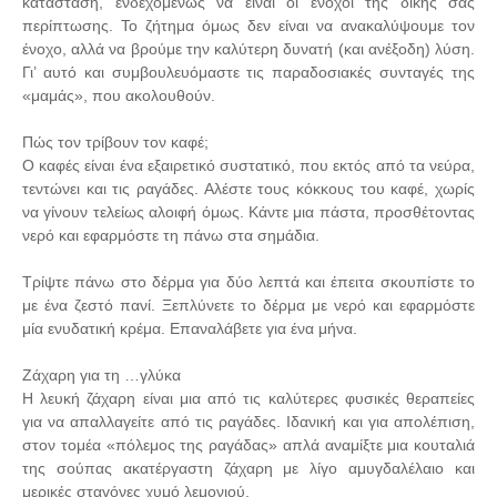
κατάσταση, ενδεχομένως να είναι οι ένοχοι της δικής σας
περίπτωσης. Το ζήτημα όμως δεν είναι να ανακαλύψουμε τον
ένοχο, αλλά να βρούμε την καλύτερη δυνατή (και ανέξοδη) λύση.
Γι’ αυτό και συμβουλευόμαστε τις παραδοσιακές συνταγές της
«μαμάς», που ακολουθούν.
Πώς τον τρίβουν τον καφέ;
Ο καφές είναι ένα εξαιρετικό συστατικό, που εκτός από τα νεύρα,
τεντώνει και τις ραγάδες. Αλέστε τους κόκκους του καφέ, χωρίς
να γίνουν τελείως αλοιφή όμως. Κάντε μια πάστα, προσθέτοντας
νερό και εφαρμόστε τη πάνω στα σημάδια.
Τρίψτε πάνω στο δέρμα για δύο λεπτά και έπειτα σκουπίστε το
με ένα ζεστό πανί. Ξεπλύνετε το δέρμα με νερό και εφαρμόστε
μία ενυδατική κρέμα. Επαναλάβετε για ένα μήνα.
Ζάχαρη για τη …γλύκα
Η λευκή ζάχαρη είναι μια από τις καλύτερες φυσικές θεραπείες
για να απαλλαγείτε από τις ραγάδες. Ιδανική και για απολέπιση,
στον τομέα «πόλεμος της ραγάδας» απλά αναμίξτε μια κουταλιά
της σούπας ακατέργαστη ζάχαρη με λίγο αμυγδαλέλαιο και
μερικές σταγόνες χυμό λεμονιού.