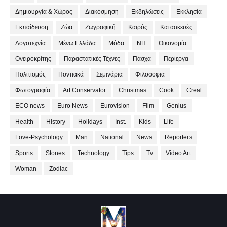
Δημιουργία & Χώρος
Διακόσμηση
Εκδηλώσεις
Εκκλησία
Εκπαίδευση
Ζώα
Ζωγραφική
Καιρός
Κατασκευές
Λογοτεχνία
Μένω Ελλάδα
Μόδα
ΝΠ
Οικονομία
Ονειροκρίτης
Παραστατικές Τέχνες
Πάσχα
Περίεργα
Πολιτισμός
Ποντιακά
Σεμινάρια
Φιλοσοφια
Φωτογραφία
Art Conservator
Christmas
Cook
Creal
ECO news
Euro News
Eurovision
Film
Genius
Health
History
Holidays
Inst.
Kids
Life
Love-Psychology
Man
National
News
Reporters
Sports
Stones
Technology
Tips
Tv
Video Art
Woman
Zodiac