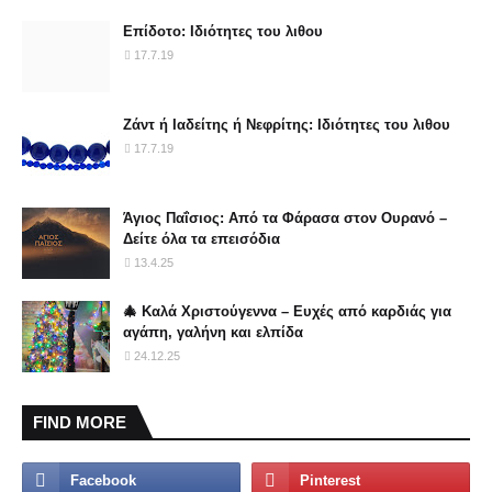
Επίδοτο: Ιδιότητες του λιθου
17.7.19
Ζάντ ή Ιαδείτης ή Νεφρίτης: Ιδιότητες του λιθου
17.7.19
Άγιος Παΐσιος: Από τα Φάρασα στον Ουρανό –
Δείτε όλα τα επεισόδια
13.4.25
🎄 Καλά Χριστούγεννα – Ευχές από καρδιάς για
αγάπη, γαλήνη και ελπίδα
24.12.25
FIND MORE