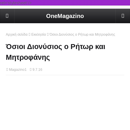
rel='stylesheet'/>
OneMagazino
Αρχική σελίδα
Εκκλησία
Όσιοι Διονύσιος ο Ρήτωρ και Μητροφάνης
Όσιοι Διονύσιος ο Ρήτωρ και
Μητροφάνης
Magazino1
9.7.16