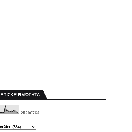
ΕΠΙΣΚΕΨΙΜΌΤΗΤΑ
2
5
2
9
0
7
6
4