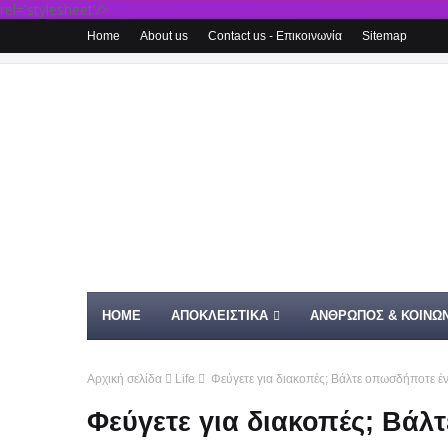
rel='stylesheet'/>
Home
About us
Contact us - Επικοινωνία
Sitemap
HOME
ΑΠΟΚΛΕΙΣΤΙΚΑ
ΑΝΘΡΩΠΟΣ & ΚΟΙΝΩΝ
Αρχική σελίδα
Life
Φεύγετε για διακοπές; Βάλτε οπωσδήποτε ένα 
Φεύγετε για διακοπές; Βάλ