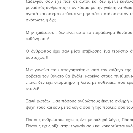
ξαδέλφου σου είχε πάει σε αυτόν και δεν έμεινε καθό
μοναδικός άνθρωπος στον κόσμο με την γνώση να θεραπ
αγαπά και σε εμπιστεύεται να μην πάει ποτέ σε αυτόν τ
σκότωσες η όχι;
Μην χαιδευεσε , δεν είναι αυτό το παράδειγμα θανάτου
ευθύνη σου!
Ο άνθρωπος έχει σαν μέσο επιβίωσης ένα τεράστιο 
δυστυχώς !!
Μια γυναίκα που απογοητεύτηκε από τον σύζυγο της 
φοβαται τον θάνατο θα βγάλει καρκίνο στους πνεύμονε
….και δεν έχει σταματημό η λίστα με ασθένειες που εμ
εκτελεί!
Ξανά ρωτάω …σε πόσους ανθρώπους έκανες σκληρή κριτ
ψυχή τους και εσύ με τα λόγια σου η της πράξεις σου του
Πόσους ανθρώπους έχεις κρίνει με σκληρά λόγια; Πόσου
Πόσους έχεις ρίξει στην εργασία σου και κοκορεύεσαι ακόμ