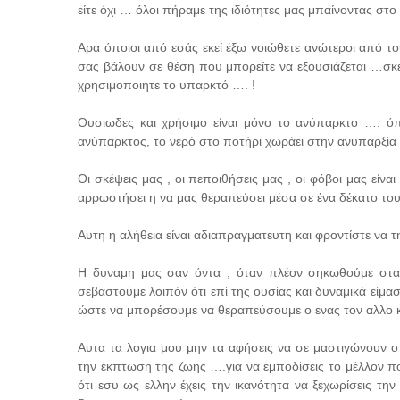
είτε όχι … όλοι πήραμε της ιδιότητες μας μπαίνοντας στο 
Αρα όποιοι από εσάς εκεί έξω νοιώθετε ανώτεροι από του
σας βάλουν σε θέση που μπορείτε να εξουσιάζεται …σκε
χρησιμοποιητε το υπαρκτό …. !
Ουσιωδες και χρήσιμο είναι μόνο το ανύπαρκτο …. ό
ανύπαρκτος, το νερό στο ποτήρι χωράει στην ανυπαρξία μ
Οι σκέψεις μας , οι πεποιθήσεις μας , οι φόβοι μας είνα
αρρωστήσει η να μας θεραπεύσει μέσα σε ένα δέκατο το
Αυτη η αλήθεια είναι αδιαπραγματευτη και φροντίστε να 
Η δυναμη μας σαν όντα , όταν πλέον σηκωθούμε στα δ
σεβαστούμε λοιπόν ότι επί της ουσίας και δυναμικά είμαστε
ώστε να μπορέσουμε να θεραπεύσουμε ο ενας τον αλλο κ
Αυτα τα λογια μου μην τα αφήσεις να σε μαστιγώνουν οτ
την έκπτωση της ζωης ….για να εμποδίσεις το μέλλον π
ότι εσυ ως ελλην έχεις την ικανότητα να ξεχωρίσεις την 