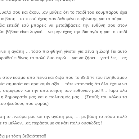
μυαλό σου και άκου…αν μάθεις ότι το παιδί του κουμπάρου έχει
με βάση ..το τι εσύ έχεις σαν δεδομένο επιβίωσης για το αύριο…
ία επειδή εσύ μπορείς να μεταβιβάσεις την ευθύνη σου στον
 βέβαια είναι λογικό …να μην έχεις την ίδια αγάπη για το παιδί
νει η αγάπη … τόσο πιο φθηνή γίνεται για σένα η Ζωή! Για αυτό
κοροϊδεύει δίνεις το πολύ δυο ευρώ… για να ζήσει …γιατί λες …ας
ών στον κόσμο από πείνα και δίψα που το 99.9 % του πληθυσμού
μία σημασία και αρα καμία αξία …τότε κατανοείς ότι όλα έχουν να
ς συμφέρον και την αποποίηση των ευθυνών μας!!!…Παρα όλα
, η δημοκρατία μας και ο πολιτισμός μας….(Σπαθί; του κόλου τα
α του ψευδους που φοράς)
άση το πνεύμα μας και την αγάπη μας …. με βάση το πόσο πολύ
τε το μέλλον…ας περάσουμε σε κάτι πολυ ουσιώδες !
ι με τόση βεβαιότητα!!