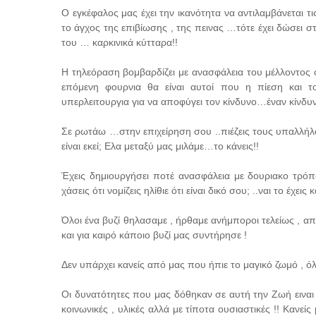
Ο εγκέφαλος μας έχει την ικανότητα να αντιλαμβάνεται 
το άγχος της επιβίωσης , της πεινας …τότε έχει δώσει σ
του … καρκινικά κύτταρα!!
Η τηλεόραση βομβαρδίζει με ανασφάλεια του μέλλοντος 
επόμενη φουρνια θα είναι αυτοί που η πίεση και τ
υπερλειτουργια για να αποφύγει τον κίνδυνο…έναν κίνδυν
Σε ρωτάω …στην επιχείρηση σου ..πιέζεις τους υπαλλήλο
είναι εκεί; Ελα μεταξύ μας μιλάμε…το κάνεις!!
Έχεις δημιουργήσει ποτέ ανασφάλεια με δουριακο τρόπ
χάσεις ότι νομίζεις ηλίθιε ότι είναι δικό σου; ..ναι το έχεις κ
Όλοι ένα βυζί θηλασαμε , ήρθαμε ανήμποροι τελείως , 
και για καιρό κάποιο βυζί μας συντήρησε !
Δεν υπάρχει κανείς από μας που ήπιε το μαγικό ζωμό , όλο
Οι δυνατότητες που μας δόθηκαν σε αυτή την Ζωή ειναι 
κοινωνικές , υλικές αλλά με τίποτα ουσιαστικές !! Κανεί