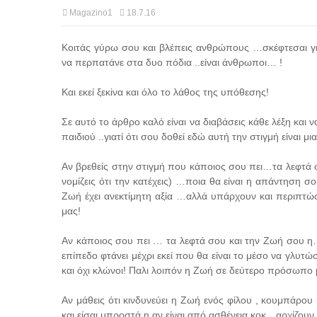
Magazino1
18.7.16
Κοιτάς γύρω σου και βλέπεις ανθρώπους …σκέφτεσαι γ
να περπατάνε στα δυο πόδια ..είναι άνθρωποι… !
Και εκεί ξεκiνα και όλο το λάθος της υπόθεσης!
Σε αυτό το άρθρο καλό είναι να διαβάσεις κάθε λέξη και ν
παιδιού ..γιατί ότι σου δοθεί εδώ αυτή την στιγμή είναι μ
Αν βρεθείς στην στιγμή που κάποιος σου πει…τα λεφτά 
νομίζεις ότι την κατέχεις) …ποια θα είναι η απάντηση 
Ζωή έχει ανεκτίμητη αξία …αλλά υπάρχουν και περιπτ
μας!
Αν κάποιος σου πει … τα λεφτά σου και την Ζωή σου η
επίπεδο φτάνει μέχρι εκεί που θα είναι το μέσο να γλυ
και όχι κλώνοι! Παλι λοιπόν η Ζωή σε δεύτερο πρόσωπο μ
Αν μάθεις ότι κινδυνεύει η Ζωή ενός φίλου , κουμπάρο
και είσαι μπροστά η αν είναι από ασθένεια κοκ…αρχίζουν