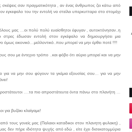
τις σκέψεις σαν πραγματικότητα , αν ένας άνθρωπος ζει κάτω από
τον εγκεφαλο του την εντολή να στείλει υπερκυτταρα στο στομάχι
όλους μας …οι πολύ πολύ ευαίσθητοι έφυγαν , αυτοκτόνησαν..η
ο στρες έδωσαν εντολή στον εγκέφαλο να δημιουργήσει μια
ο όμως εικονικό…μελλοντικό..που μπορεί να μην έρθει ποτέ !!!!
υς σου με έντεχνο τρόπο ..και φόβο ότι αύριο μπορεί και να μην
ο για να μην σου φύγουν τα γκέμια εξουσίας σου… για να μην
άνει!
απροστάτευτοι ….τα πιο απροστάτευτα όντα πάνω στο πλανήτη …
ι για βυζάκι κλαίγαμε!
από τους γονείς μας (Παλαιοι καταδικοι στον πλανητη φυλακη) ,
ς μας δεν πήρε ιδιότητα ψυχής από εδώ , είτε έχει δισεκατομμύρια