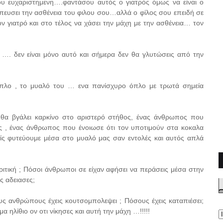
λου ευχαριστημενη….φαντάσου αυτός ο γιατρός όμως να είναι ο
ευσει την ασθένεια του φιλου σου…αλλά ο φίλος σου επειδή σε
ον γιατρό και στο τέλος να χάσει την μάχη με την ασθένεια… τον
 …. δεν είναι μόνο αυτό και σήμερα δεν θα γλυτώσεις από την
όπλο , το μυαλό του … ενα πανίσχυρο όπλο με τρωτά σημεία
θα βγάλει καρκίνο στο αριστερό στήθος, ένας άνθρωπος που
ς , ένας άνθρωπος που ένοιωσε ότι τον υποτιμούν στα κοκαλα
είς φυτεύουμε μέσα στο μυαλό μας σαν εντολές και αυτός απλά
ική ; Πόσοι άνθρωποι σε είχαν αφήσει να περάσεις μέσα στην
ς αδειασες;
ς ανθρώπους έχεις κουτσομπολεψει ; Πόσους έχεις καταπιέσει;
α ηλίθιο ον οτι νίκησες και αυτή την μάχη …!!!!!