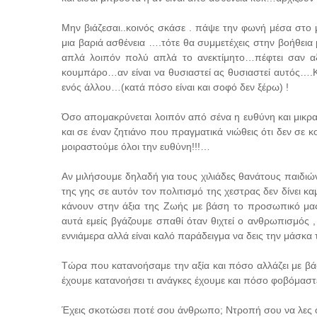
Μην βιάζεσαι..κοινός σκάσε . πάψε την φωνή μέσα στο 
μια βαριά ασθένεια ….τότε θα συμμετέχεις στην βοήθεια 
απλά λοιπόν πολύ απλά το ανεκτίμητο…πέφτει σαν αξ
κουμπάρο…αν είναι να θυσιαστεί ας θυσιαστεί αυτός….Και
ενός άλλου…(κατά πόσο είναι και σοφό δεν ξέρω) !
Όσο απομακρύνεται λοιπόν από σένα η ευθύνη και μικραί
και σε έναν ζητιάνο που πραγματικά νιώθεις ότι δεν σε 
μοιραστούμε όλοι την ευθύνη!!!…
Αν μιλήσουμε δηλαδή για τους χιλιάδες θανάτους παιδι
της γης σε αυτόν τον πολιτισμό της χεστρας δεν δίνει κα
κάνουν στην άξια της Ζωής με βάση το προσωπικό μα
αυτά εμείς βγάζουμε σπαθί όταν θιχτεί ο ανθρωπισμός 
εννιάμερα αλλά είναι καλό παράδειγμα να δεις την μάσκ
Τώρα που κατανοήσαμε την αξία και πόσο αλλάζει με β
έχουμε κατανοήσει τι ανάγκες έχουμε και πόσο φοβόμασ
Έχεις σκοτώσει ποτέ σου άνθρωπο; Ντροπή σου να λες όχ