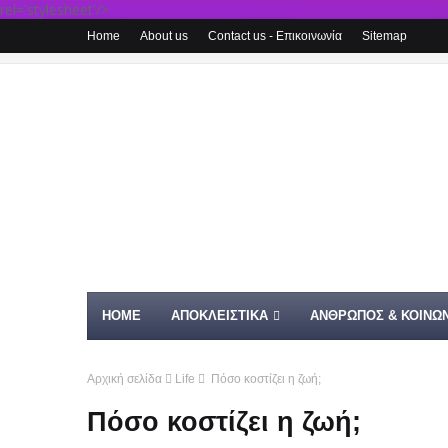
rel='stylesheet'/>
Home
About us
Contact us - Επικοινωνία
Sitemap
HOME
ΑΠΟΚΛΕΙΣΤΙΚΑ
ΑΝΘΡΩΠΟΣ & ΚΟΙΝΩΝ
Αρχική σελίδα
Life
Πόσο κοστίζει η ζωή;
Πόσο κοστίζει η ζωή;