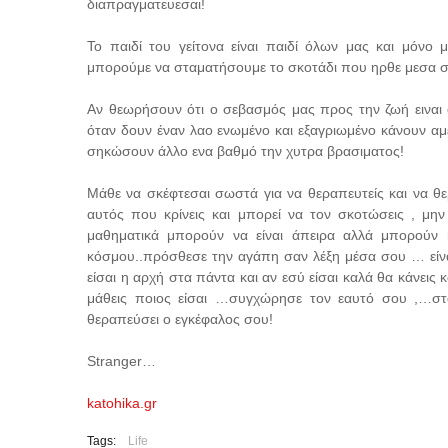
διαπραγματευεσαι!
Το παιδί του γείτονα είναι παιδί όλων μας και μόνο
μπορούμε να σταματήσουμε το σκοτάδι που ηρθε μεσα στ
Αν θεωρήσουν ότι ο σεβασμός μας προς την ζωή ειναι
όταν δουν έναν λαο ενωμένο και εξαγριωμένο κάνουν αμ
σηκώσουν άλλο ενα βαθμό την χυτρα βρασιματος!
Μάθε να σκέφτεσαι σωστά για να θεραπευτείς και να θε
αυτός που κρίνεις και μπορεί να τον σκοτώσεις , μην 
μαθηματικά μπορούν να είναι άπειρα αλλά μπορούν 
κόσμου..πρόσθεσε την αγάπη σαν λέξη μέσα σου … είναι
είσαι η αρχή στα πάντα και αν εσύ είσαι καλά θα κάνει
μάθεις ποιος είσαι …συγχώρησε τον εαυτό σου ,…στα
θεραπεύσει ο εγκέφαλος σου!
Stranger…
katohika.gr
Tags:
Life