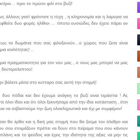
κτίριο… πριν το πρώτο φιλί στο βυζί!
ς άλλους γιατί φρόντισε η τύχη , η κληρονομία και η λαμογια να
φθείτε δυο φορές ηλίθιοι … τίποτα ουσιώδες δεν έχετε πάρει αν
πως τα δωμάτια που σας φιλοξενούν…ο χώρος που ζειτε είναι
ια κοιλότητας! ..
ι μια πραγματικοτητα για τον νου μας , ο νους μας μπορεί να μας
υ δευτερολεπτου!
την βάλετε μέσα στο κυτταρο σας αυτή την στιγμή!
υο πόδια και δεν έχουμε ανάγκη το βυζί ειναι τεράστια ! Ας
 όλοι ίδιοι και ότι όλοι ξεκινήσαμε από την ίδια κατάσταση , έτσι
αι να σεβαστούμε την ζωη ολοκληρωτικά και όχι με συμφέρον!
αν θα έρθει και η δική μας στιγμή που θα ζούμε τον όλεθρο και
ου σου ετοιμάζουν πρέπει να δουν στο πείραμα που σου κάνουν
πλάνη και το ψεύδος και έχεις την ιδιότητα της αξιες να μην τις