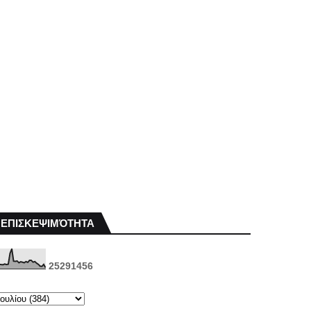
ΕΠΙΣΚΕΨΙΜΌΤΗΤΑ
2
5
2
9
1
4
5
6