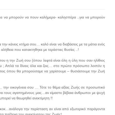
ια να μπορούν να πουν καλήμερα- καλησπέρα ..για να μπορούν
α την κάνεις κτήμα σου… καλό είναι να διαβάσεις με τα μάτια ενός
ια αλήθεια που κατακτηθηκε με τεράστιες θυσίες ..!
σου η την Ζωή σου (όπου λεφτά είναι όλη η ύλη που σαν ηλίθιος
σου ; Απλά τα δίνεις όλα και ζεις… στο πρώτο πρόσωπο λοιπόν η
ώσεις όπου θα μπορούσαμε να χαρίσουμε – θυσιάσουμε την Ζωή
… την οικογένεια σου … Τότε το θέμα αξίας Ζωής σε προσωπικό
τώσει τους αγαπημένους μας…αν είμαστε βέβαια άνθρωποι με ψυχή
πορεί να θεωρηθεί ανεκτίμητη !!
υ κοκ…ανάλογα την περίσταση αν είναι από εξωτερικό παράγοντα
 τα παζάρια του ανεκτίμητου της Ζωής!