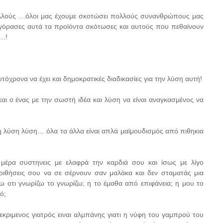
πολλούς …όλοι μας έχουμε σκοτώσει πολλούς συνανθρώπους μας
 αγόρασες αυτά τα προϊόντα σκότωσες και αυτούς που πεθαίνουν
….!
όχρονα να έχει και δημοκρατικές διαδικασίες για την λύση αυτή!
 και ο ένας με την σωστή ιδέα και λύση να είναι αναγκασμένος να
αι η λύση λύση… όλα τα άλλα είναι απλά μαϊμουδισμός από πιθηκια
 μέρα συστηνεις με ελαφρά την καρδιά σου και ίσως με λίγο
οιθήσεις σου να σε σέρνουν σαν μαλάκα και δεν σταματάς μια
 οτι γνωρίζω το γνωρίζω; η το έμαθα από επιφάνεια; η μου το
ό;
εκριμενος γιατρός ειναι αλμπάνης γιατι η νύφη του γαμπρού του