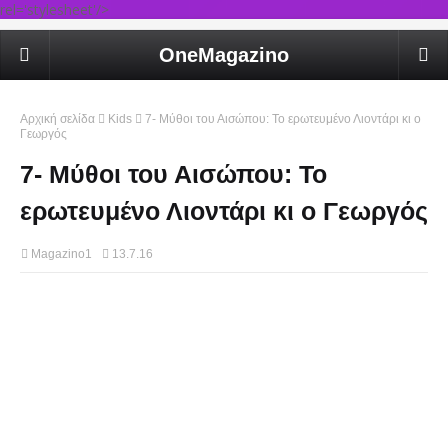
rel='stylesheet'/>
OneMagazino
Αρχική σελίδα
Kids
7- Mύθοι του Αισώπου: Το ερωτευμένο Λιοντάρι κι ο
Γεωργός
7- Mύθοι του Αισώπου: Το
ερωτευμένο Λιοντάρι κι ο Γεωργός
Magazino1
13.7.16