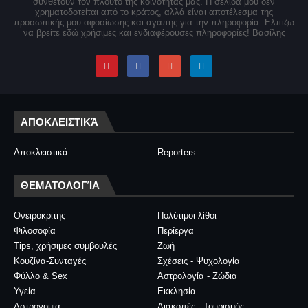
συνθέτουν τον πλούτο της κοινότητάς μας. Η σελίδα μου δεν
χρηματοδοτείται από το κράτος, αλλά είναι αποτέλεσμα της
προσωπικής μου αφοσίωσης και αγάπης για την πληροφορία. Ελπίζω
να βρείτε εδώ χρήσιμες και ενδιαφέρουσες πληροφορίες! Βασίλης
ΑΠΟΚΛΕΙΣΤΙΚΆ
Αποκλειστικά
Reporters
ΘΕΜΑΤΟΛΟΓΊΑ
Ονειροκρίτης
Πολύτιμοι λίθοι
Φιλοσοφία
Περίεργα
Tips, χρήσιμες συμβουλές
Ζωή
Κουζίνα-Συνταγές
Σχέσεις - Ψυχολογία
Φύλλο & Sex
Αστρολογία - Ζώδια
Υγεία
Εκκλησία
Αστρονομία
Διακοπές - Τουρισμός