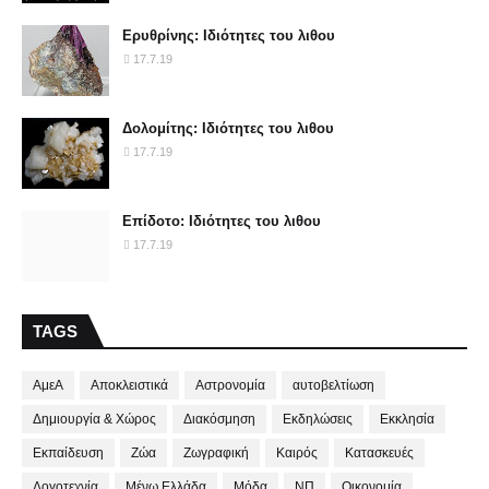
Ερυθρίνης: Ιδιότητες του λιθου
17.7.19
Δολομίτης: Ιδιότητες του λιθου
17.7.19
Επίδοτο: Ιδιότητες του λιθου
17.7.19
TAGS
ΑμεΑ
Αποκλειστικά
Αστρονομία
αυτοβελτίωση
Δημιουργία & Χώρος
Διακόσμηση
Εκδηλώσεις
Εκκλησία
Εκπαίδευση
Ζώα
Ζωγραφική
Καιρός
Κατασκευές
Λογοτεχνία
Μένω Ελλάδα
Μόδα
ΝΠ
Οικονομία