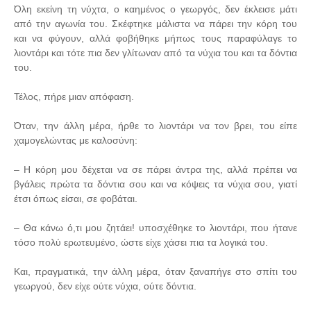
Όλη εκείνη τη νύχτα, ο καημένος ο γεωργός, δεν έκλεισε μάτι
από την αγωνία του. Σκέφτηκε μάλιστα να πάρει την κόρη του
και να φύγουν, αλλά φοβήθηκε μήπως τους παραφύλαγε το
λιοντάρι και τότε πια δεν γλίτωναν από τα νύχια του και τα δόντια
του.
Τέλος, πήρε μιαν απόφαση.
Όταν, την άλλη μέρα, ήρθε το λιοντάρι να τον βρει, του είπε
χαμογελώντας με καλοσύνη:
– Η κόρη μου δέχεται να σε πάρει άντρα της, αλλά πρέπει να
βγάλεις πρώτα τα δόντια σου και να κόψεις τα νύχια σου, γιατί
έτσι όπως είσαι, σε φοβάται.
– Θα κάνω ό,τι μου ζητάει! υποσχέθηκε το λιοντάρι, που ήτανε
τόσο πολύ ερωτευμένο, ώστε είχε χάσει πια τα λογικά του.
Και, πραγματικά, την άλλη μέρα, όταν ξαναπήγε στο σπίτι του
γεωργού, δεν είχε ούτε νύχια, ούτε δόντια.