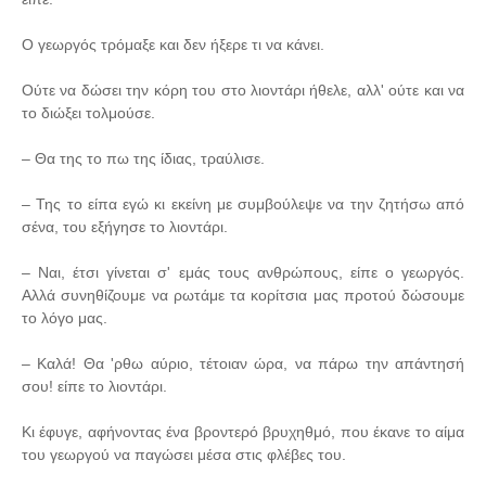
Ο γεωργός τρόμαξε και δεν ήξερε τι να κάνει.
Ούτε να δώσει την κόρη του στο λιοντάρι ήθελε, αλλ' ούτε και να
το διώξει τολμούσε.
– Θα της το πω της ίδιας, τραύλισε.
– Της το είπα εγώ κι εκείνη με συμβούλεψε να την ζητήσω από
σένα, του εξήγησε το λιοντάρι.
– Ναι, έτσι γίνεται σ' εμάς τους ανθρώπους, είπε ο γεωργός.
Αλλά συνηθίζουμε να ρωτάμε τα κορίτσια μας προτού δώσουμε
το λόγο μας.
– Καλά! Θα 'ρθω αύριο, τέτοιαν ώρα, να πάρω την απάντησή
σου! είπε το λιοντάρι.
Κι έφυγε, αφήνοντας ένα βροντερό βρυχηθμό, που έκανε το αίμα
του γεωργού να παγώσει μέσα στις φλέβες του.