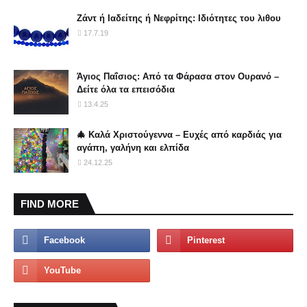
Ζάντ ή Ιαδείτης ή Νεφρίτης: Ιδιότητες του λιθου
17.7.19
Άγιος Παΐσιος: Από τα Φάρασα στον Ουρανό –
Δείτε όλα τα επεισόδια
13.4.25
🎄 Καλά Χριστούγεννα – Ευχές από καρδιάς για
αγάπη, γαλήνη και ελπίδα
24.12.25
FIND MORE