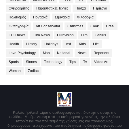
Ονειροκρίτης
Παραστατικές Τέχνες
Πάσχα
Περίεργα
Πολιτισμός
Ποντιακά
Σεμινάρια
Φιλοσοφια
Φωτογραφία
Art Conservator
Christmas
Cook
Creal
ECO news
Euro News
Eurovision
Film
Genius
Health
History
Holidays
Inst.
Kids
Life
Love-Psychology
Man
National
News
Reporters
Sports
Stones
Technology
Tips
Tv
Video Art
Woman
Zodiac
Καλώς ήρθατε! Είμαι ο αρθρογράφος και ιδιοκτήτης αυτής της
σελίδας. Με έμπνευση από τα καθημερινά γεγονότα, την πλούσια
ιστορία και τον πολιτισμό της χώρας μας και παγκοσμίως,
δημιουργούμε περιεχόμενο που αναδεικνύει τις διάφορες φωνές που