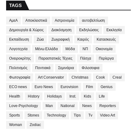
TAGS
ΑμεΑ
Αποκλειστικά
Αστρονομία
αυτοβελτίωση
Δημιουργία & Χώρος
Διακόσμηση
Εκδηλώσεις
Εκκλησία
Εκπαίδευση
Ζώα
Ζωγραφική
Καιρός
Κατασκευές
Λογοτεχνία
Μένω Ελλάδα
Μόδα
ΝΠ
Οικονομία
Ονειροκρίτης
Παραστατικές Τέχνες
Πάσχα
Περίεργα
Πολιτισμός
Ποντιακά
Σεμινάρια
Φιλοσοφια
Φωτογραφία
Art Conservator
Christmas
Cook
Creal
ECO news
Euro News
Eurovision
Film
Genius
Health
History
Holidays
Inst.
Kids
Life
Love-Psychology
Man
National
News
Reporters
Sports
Stones
Technology
Tips
Tv
Video Art
Woman
Zodiac