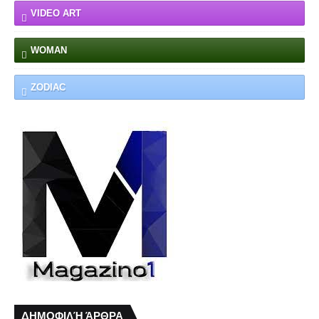
VIDEO ART
WOMAN
ZODIAC
ΔΗΜΟΦΙΛΉ ΆΡΘΡΑ