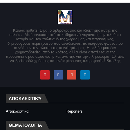
Καλώς ήρθατε! Είμαι ο αρθρογράφος και ιδιοκτήτης αυτής της
σελίδας. Με έμπνευση από τα καθημερινά γεγονότα, την πλούσια
ιστορία και τον πολιτισμό της χώρας μας και παγκοσμίως,
δημιουργούμε περιεχόμενο που αναδεικνύει τις διάφορες φωνές που
συνθέτουν τον πλούτο της κοινότητάς μας. Η σελίδα μου δεν
χρηματοδοτείται από το κράτος, αλλά είναι αποτέλεσμα της
προσωπικής μου αφοσίωσης και αγάπης για την πληροφορία. Ελπίζω
να βρείτε εδώ χρήσιμες και ενδιαφέρουσες πληροφορίες! Βασίλης
ΑΠΟΚΛΕΙΣΤΙΚΆ
Αποκλειστικά
Reporters
ΘΕΜΑΤΟΛΟΓΊΑ