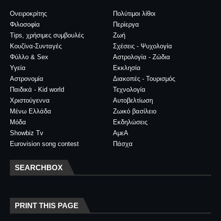
Ονειροκρίτης
Πολύτιμοι λίθοι
Φιλοσοφία
Περίεργα
Tips, χρήσιμες συμβουλές
Ζωή
Κουζίνα-Συνταγές
Σχέσεις - Ψυχολογία
Φύλλο & Sex
Αστρολογία - Ζώδια
Υγεία
Εκκλησία
Αστρονομία
Διακοπές - Τουρισμός
Παιδικά - Kid world
Τεχνολογία
Χριστούγεννα
Αυτοβελτίωση
Μένω Ελλάδα
Ζωικό βασίλειο
Μόδα
Εκδηλώσεις
Showbiz Tv
ΑμεΑ
Eurovision song contest
Πάσχα
SEARCHBOX
PRINT THIS PAGE