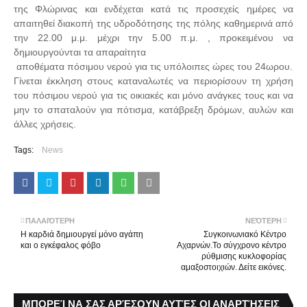
της Φλώρινας και ενδέχεται κατά τις προσεχείς ημέρες να
απαιτηθεί διακοπή της υδροδότησης της πόλης καθημερινά από
την 22.00 μ.μ. μέχρι την 5.00 π.μ. , προκειμένου να
δημιουργούνται τα απαραίτητα
αποθέματα πόσιμου νερού για τις υπόλοιπες ώρες του 24ωρου.
Γίνεται έκκληση στους καταναλωτές να περιορίσουν τη χρήση
του πόσιμου νερού για τις οικιακές και μόνο ανάγκες τους και να
μην το σπαταλούν για πότισμα, κατάβρεξη δρόμων, αυλών και
άλλες χρήσεις.
Tags:
News
ΠΑΛΑΙΌΤΕΡΗ
ΝΕΌΤΕΡΗ
Η καρδιά δημιουργεί μόνο αγάπη
Συγκοινωνιακό Κέντρο
και ο εγκέφαλος φόβο
Αχαρνών.Το σύγχρονο κέντρο
ρύθμισης κυκλοφορίας
αμαξοστοιχιών. Δείτε εικόνες.
ΜΠΟΡΕΊ ΝΑ ΣΑΣ ΑΡΈΣΟΥΝ ΑΥΤΈΣ ΟΙ ΑΝΑΡΤΉΣΕΙΣ