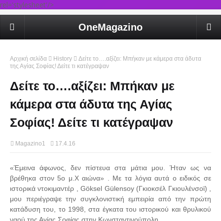
rel='stylesheet'/>
OneMagazino
Αρχική σελίδα
History
Δείτε το….αξίζει: Μπήκαν με κάμερα στα άδυτα
της Αγίας Σοφίας! Δείτε τι κατέγραψαν
Δείτε το….αξίζει: Μπήκαν με
κάμερα στα άδυτα της Αγίας
Σοφίας! Δείτε τι κατέγραψαν
Magazino1
17.4.16
«Έμεινα άφωνος, δεν πίστευα στα μάτια μου. Ήταν ως να
βρέθηκα στον 5ο μ.Χ αιώνα» . Με τα λόγια αυτά ο ειδικός σε
ιστορικά ντοκιμαντέρ , Göksel Gülensoy (Γκιοκσέλ Γκιουλένσοϊ) ,
μου περιέγραψε την συγκλονιστική εμπειρία από την πρώτη
κατάδυση του, το 1998, στα έγκατα του ιστορικού και θρυλικού
ναού της Αγίας Σοφίας στην Κωνσταντινούπολη.