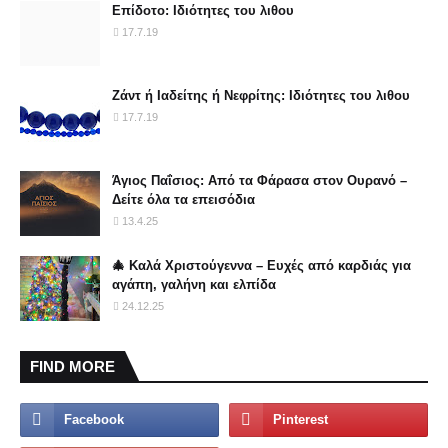
Επίδοτο: Ιδιότητες του λιθου
17.7.19
Ζάντ ή Ιαδείτης ή Νεφρίτης: Ιδιότητες του λιθου
17.7.19
Άγιος Παΐσιος: Από τα Φάρασα στον Ουρανό –
Δείτε όλα τα επεισόδια
13.4.25
🎄 Καλά Χριστούγεννα – Ευχές από καρδιάς για
αγάπη, γαλήνη και ελπίδα
24.12.25
FIND MORE