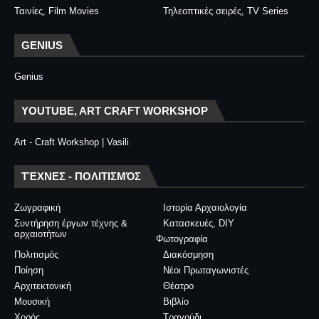
Ταινίες, Film Movies
Τηλεοπτικές σειρές, TV Series
GENIUS
Genius
YOUTUBE, ART CRAFT WORKSHOP
Art - Craft Workshop | Vasili
ΤΈΧΝΕΣ - ΠΟΛΙΤΙΣΜΌΣ
Ζωγραφική
Ιστορία Αρχαιολογία
Συντήρηση έργων τέχνης &
Κατασκευές, DIY
αρχαιοτήτων
Φωτογραφία
Πολιτισμός
Διακόσμηση
Ποίηση
Νέοι Πρωταγωνιστές
Αρχιτεκτονική
Θέατρο
Μουσική
Βιβλίο
Χορός
Τραγούδι