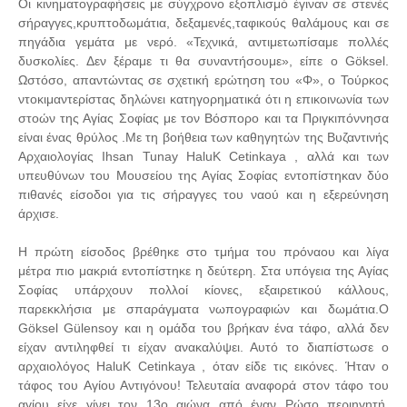
Οι κινηματογραφήσεις με σύγχρονο εξοπλισμό έγιναν σε στενές
σήραγγες,κρυπτοδωμάτια, δεξαμενές,ταφικούς θαλάμους και σε
πηγάδια γεμάτα με νερό. «Τεχνικά, αντιμετωπίσαμε πολλές
δυσκολίες. Δεν ξέραμε τι θα συναντήσουμε», είπε ο Göksel.
Ωστόσο, απαντώντας σε σχετική ερώτηση του «Φ», ο Τούρκος
ντοκιμαντερίστας δηλώνει κατηγορηματικά ότι η επικοινωνία των
στοών της Αγίας Σοφίας με τον Βόσπορο και τα Πριγκιπόννησα
είναι ένας θρύλος .Με τη βοήθεια των καθηγητών της Βυζαντινής
Αρχαιολογίας Ihsan Tunay HaluK Cetinkaya , αλλά και των
υπευθύνων του Μουσείου της Αγίας Σοφίας εντοπίστηκαν δύο
πιθανές είσοδοι για τις σήραγγες του ναού και η εξερεύνηση
άρχισε.
Η πρώτη είσοδος βρέθηκε στο τμήμα του πρόναου και λίγα
μέτρα πιο μακριά εντοπίστηκε η δεύτερη. Στα υπόγεια της Αγίας
Σοφίας υπάρχουν πολλοί κίονες, εξαιρετικού κάλλους,
παρεκκλήσια με σπαράγματα νωπογραφιών και δωμάτια.Ο
Göksel Gülensoy και η ομάδα του βρήκαν ένα τάφο, αλλά δεν
είχαν αντιληφθεί τι είχαν ανακαλύψει. Αυτό το διαπίστωσε ο
αρχαιολόγος HaluK Cetinkaya , όταν είδε τις εικόνες. Ήταν ο
τάφος του Αγίου Αντιγόνου! Τελευταία αναφορά στον τάφο του
αγίου είχε γίνει τον 13ο αιώνα από έναν Ρώσο περιηγητή.