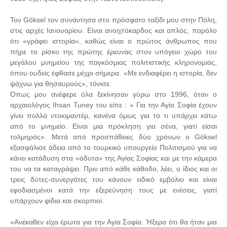
Τον Göksel τον συνάντησα στο πρόσφατο ταξίδι μου στην Πόλη,
στις αρχές Ιανουαρίου. Είναι ανοιχτόκαρδος και απλός, παρόλο
ότι «γράφει ιστορία», καθώς είναι ο πρώτος άνθρωπος που
πήρε το ρίσκο της πρώτης έρευνας στον υπόγειο χώρο του
μεγάλου μνημείου της παγκόσμιας πολιτιστικής κληρονομιάς,
όπου ουδείς έφθασε μέχρι σήμερα. «Με ενδιαφέρει η ιστορία, δεν
ψάχνω για θησαυρούς», τόνισε.
Όπως μου ανέφερε όλα ξεκίνησαν γύρω στο 1996, όταν ο
αρχαιολόγος Ihsan Tuney του είπε : « Για την Αγία Σοφία έχουν
γίνει πολλά ντοκιμαντέρ, κανένα όμως για το τι υπάρχει κάτω
από το μνημείο. Είναι μια πρόκληση για σένα, γιατί είσαι
τολμηρός». Μετά από προσπάθειες δύο χρόνων ο Göksel
εξασφάλισε άδεια από το τουρκικό υπουργείο Πολιτισμού για να
κάνει κατάδυση στα «άδυτα» της Αγίας Σοφίας και με την κάμερα
του να τα καταγράψει. Πριν από κάθε κάθοδο, λέει, ο ίδιος και οι
τρεις δύτες-συνεργάτες του κάνουν ειδικό εμβόλιο και είναι
εφοδιασμένοι κατά την εξερεύνηση τους με ενέσεις, γιατί
υπάρχουν φίδια και σκορπιοί.
«Ανέκαθεν είχα έρωτα για την Αγία Σοφία. Ήξερα ότι θα ήταν μια