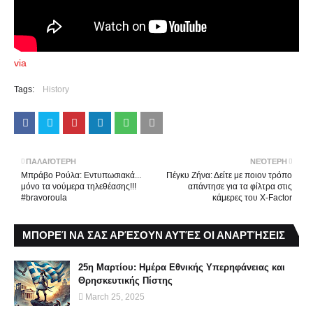
via
Tags:
History
ΠΑΛΑΙΌΤΕΡΗ
ΝΕΌΤΕΡΗ
Μπράβο Ρούλα: Εντυπωσιακά...
Πέγκυ Ζήνα: Δείτε με ποιον τρόπο
μόνο τα νούμερα τηλεθέασης!!!
απάντησε για τα φίλτρα στις
#bravoroula
κάμερες του X-Factor
ΜΠΟΡΕΊ ΝΑ ΣΑΣ ΑΡΈΣΟΥΝ ΑΥΤΈΣ ΟΙ ΑΝΑΡΤΉΣΕΙΣ
25η Μαρτίου: Ημέρα Εθνικής Υπερηφάνειας και
Θρησκευτικής Πίστης
March 25, 2025