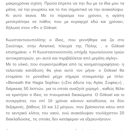
μακροχρόνια σχέση. Πρώτα έπρεπε να την δω με τα ίδια μου τα
μάτια, να την γνωρίσω και το πιο σημαντικό να την ανακαλύψω.
Κι αυτό έκανα. Με το πέρασμα του χρόνου, η αγάπη
μετατράπηκε σε πάθος που με κυριαρχεί εδώ και χρόνια»,
δήλωσε στον «Φ» ο Göksel.
Κωνσταντινουπολίτης ο ίδιος, που γεννήθηκε και ζει στο
Σκούταρι, στην Ασιατική πλευρά της Πόλης , ο Göksel
επισημαίνει: « Η Κωνσταντινούπολη υπήρξε πρωτεύουσα τριών
αυτοκρατοριών, γι» αυτό και περιβάλλεται από μεγάλη αίγλη».
Με το υλικό, που συγκεντρώθηκε από τις κινηματογραφήσεις- η
τελευταία κατάδυση θα γίνει αυτό τον μήνα- ο Göksel θα
ετοιμάσει το μοναδικό μέχρι σήμερα ντοκιμαντέρ με τίτλο:
«Beneath the Hagia Sophia» («Στο άδυτα της Aγίας Σοφίας») ,
διάρκειας 50 λεπτών, για το οποίο αναζητά χορηγό , καθώς θέλει
να κρατήσει ο ίδιος τα πνευματικά δικαιώματα. Ο Göksel και οι
συνεργάτες του επί 16 χρόνια κάνουν καταδύσεις σε δύο
δεξαμενές, βάθους 10 και 12 μέτρων, που βρίσκονται κάτω από
το κεντρικό κλίτος του ναού, ενώ ανακάλυψαν τουλάχιστον 20
διακλαδώσεις, τις οποίες δεν κατάφεραν να εξερευνήσουν.