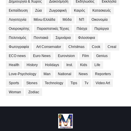
Δημιουργία & Χώρος
Διακόσμηση
Εκδηλώσεις
Εκκλησία
Εκπαίδευση
Ζώα
Ζωγραφική
Καιρός
Κατασκευές
Λογοτεχνία
Μένω Ελλάδα
Μόδα
ΝΠ
Οικονομία
Ονειροκρίτης
Παραστατικές Τέχνες
Πάσχα
Περίεργα
Πολιτισμός
Ποντιακά
Σεμινάρια
Φιλοσοφια
Φωτογραφία
Art Conservator
Christmas
Cook
Creal
ECO news
Euro News
Eurovision
Film
Genius
Health
History
Holidays
Inst.
Kids
Life
Love-Psychology
Man
National
News
Reporters
Sports
Stones
Technology
Tips
Tv
Video Art
Woman
Zodiac