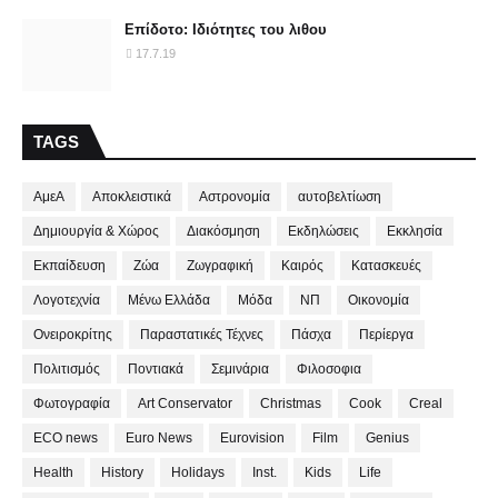
Επίδοτο: Ιδιότητες του λιθου
17.7.19
TAGS
ΑμεΑ
Αποκλειστικά
Αστρονομία
αυτοβελτίωση
Δημιουργία & Χώρος
Διακόσμηση
Εκδηλώσεις
Εκκλησία
Εκπαίδευση
Ζώα
Ζωγραφική
Καιρός
Κατασκευές
Λογοτεχνία
Μένω Ελλάδα
Μόδα
ΝΠ
Οικονομία
Ονειροκρίτης
Παραστατικές Τέχνες
Πάσχα
Περίεργα
Πολιτισμός
Ποντιακά
Σεμινάρια
Φιλοσοφια
Φωτογραφία
Art Conservator
Christmas
Cook
Creal
ECO news
Euro News
Eurovision
Film
Genius
Health
History
Holidays
Inst.
Kids
Life