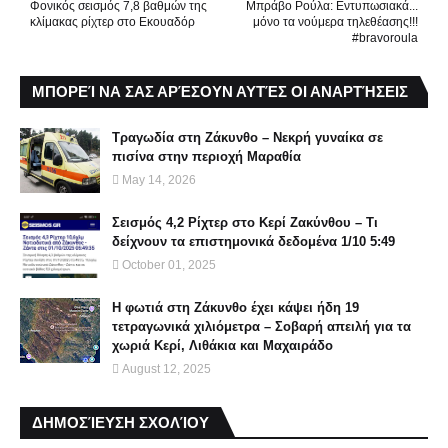
Φονικός σεισμός 7,8 βαθμών της
Μπράβο Ρούλα: Εντυπωσιακά...
κλίμακας ρίχτερ στο Εκουαδόρ
μόνο τα νούμερα τηλεθέασης!!!
#bravoroula
ΜΠΟΡΕΊ ΝΑ ΣΑΣ ΑΡΈΣΟΥΝ ΑΥΤΈΣ ΟΙ ΑΝΑΡΤΉΣΕΙΣ
Τραγωδία στη Ζάκυνθο – Νεκρή γυναίκα σε
πισίνα στην περιοχή Μαραθία
May 14, 2026
Σεισμός 4,2 Ρίχτερ στο Κερί Ζακύνθου – Τι
δείχνουν τα επιστημονικά δεδομένα 1/10 5:49
October 01, 2025
Η φωτιά στη Ζάκυνθο έχει κάψει ήδη 19
τετραγωνικά χιλιόμετρα – Σοβαρή απειλή για τα
χωριά Κερί, Λιθάκια και Μαχαιράδο
August 12, 2025
ΔΗΜΟΣΊΕΥΣΗ ΣΧΟΛΊΟΥ