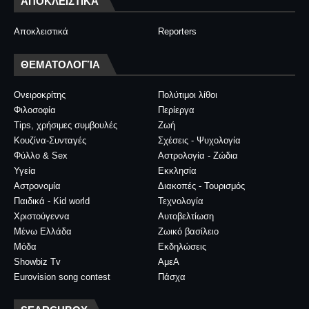
ΑΠΟΚΛΕΙΣΤΙΚΆ
Αποκλειστικά
Reporters
ΘΕΜΑΤΟΛΟΓΊΑ
Ονειροκρίτης
Πολύτιμοι λίθοι
Φιλοσοφία
Περίεργα
Tips, χρήσιμες συμβουλές
Ζωή
Κουζίνα-Συνταγές
Σχέσεις - Ψυχολογία
Φύλλο & Sex
Αστρολογία - Ζώδια
Υγεία
Εκκλησία
Αστρονομία
Διακοπές - Τουρισμός
Παιδικά - Kid world
Τεχνολογία
Χριστούγεννα
Αυτοβελτίωση
Μένω Ελλάδα
Ζωικό βασίλειο
Μόδα
Εκδηλώσεις
Showbiz Tv
ΑμεΑ
Eurovision song contest
Πάσχα