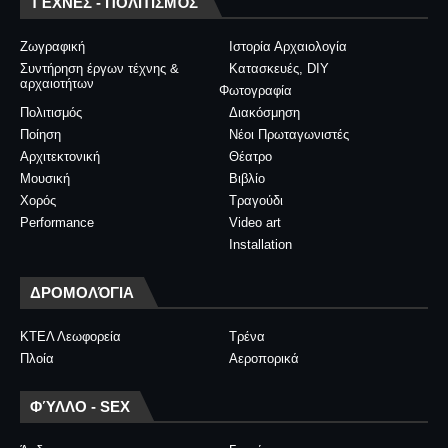
ΤΈΧΝΕΣ - ΠΟΛΙΤΙΣΜΌΣ
Ζωγραφική
Ιστορία Αρχαιολογία
Συντήρηση έργων τέχνης &
Κατασκευές, DIY
αρχαιοτήτων
Φωτογραφία
Πολιτισμός
Διακόσμηση
Ποίηση
Νέοι Πρωταγωνιστές
Αρχιτεκτονική
Θέατρο
Μουσική
Βιβλίο
Χορός
Τραγούδι
Performance
Video art
Installation
ΔΡΟΜΟΛΌΓΙΑ
ΚΤΕΛ Λεωφορεία
Τρένα
Πλοία
Αεροπορικά
ΦΎΛΛΟ - SEX