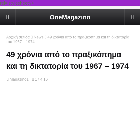
rel='stylesheet'/>
OneMagazino
Αρχική σελίδα
News
49 χρόνια από το πραξικόπημα και τη δικτατορία
του 1967 – 1974
49 χρόνια από το πραξικόπημα
και τη δικτατορία του 1967 – 1974
Magazino1
17.4.16