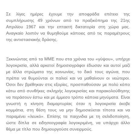
Σε λίγες ημέρες έχουμε την αποφράδα επέτειο της
συμπλήρωσης 49 χρόνων από το πραξικόπημα της 21ης
Απριλίου 1967 και την επταετή δικτατορία στη χώρα μας.
Αναγκαίο λοιπόν να θυμηθούμε κάποιες από τις παραμέτρους
της αντιστασιακής δράσης.
Ξεκινώντας από τα ΜΜΕ που στα χρόνια του «γύψου», υπήρχε
λογοκρισία, αλλά αρκετοί δημοσιογράφοι έδωσαν και αυτοί μαζί
με άλλα στρώματα της κοινωνίας, το δικό τους αγώνα, που
πρέπει να θυμούνται οι παλιοί και να μαθαίνουν οι νεώτεροι.
Όσοι δεν βρέθηκαν στις εξορίες, προσπαθούσαν με πολύ κόπο
κάτω από συνθήκες σκληρής λογοκρισίας και παρακολούθησης
να περάσουν έστω και με έμμεσο τρόπο κάποια μηνύματα. Είναι
γνωστή η κίνηση διαμαρτυρίας όταν η λογοκρισία έκοβε
κομμάτια, στη θέση τους να μην δημοσιεύεται τίποτα και να
παραμένει «λευκό». Επίσης τα παιχνιδια με τη σελιδοποίηση,
ώστε δίπλα σε ειδησεογραφία λογοκριμένη, να υπάρχει άλλο
θέμα με τίτλο που δημιουργούσε συνειρμούς.