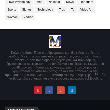
Love-Psychology
Man
National
News
Reporters
Sports
Stones
Technology
Tips
Tv
Video Art
Woman
Zodiac
Καλώς ήρθατε! Είμαι ο αρθρογράφος και ιδιοκτήτης αυτής της
σελίδας. Με έμπνευση από τα καθημερινά γεγονότα, την πλούσια
ιστορία και τον πολιτισμό της χώρας μας και παγκοσμίως,
δημιουργούμε περιεχόμενο που αναδεικνύει τις διάφορες φωνές που
συνθέτουν τον πλούτο της κοινότητάς μας. Η σελίδα μου δεν
χρηματοδοτείται από το κράτος, αλλά είναι αποτέλεσμα της
προσωπικής μου αφοσίωσης και αγάπης για την πληροφορία. Ελπίζω
να βρείτε εδώ χρήσιμες και ενδιαφέρουσες πληροφορίες! Βασίλης