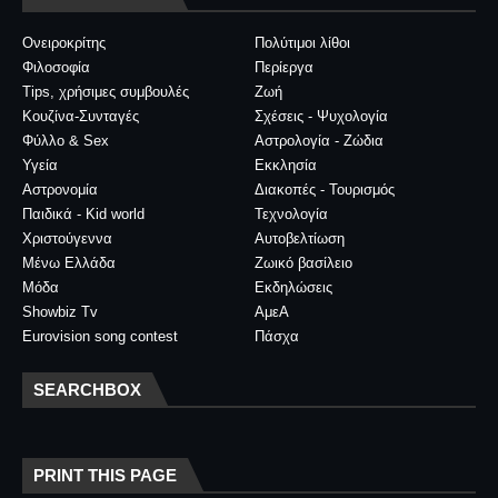
Ονειροκρίτης
Πολύτιμοι λίθοι
Φιλοσοφία
Περίεργα
Tips, χρήσιμες συμβουλές
Ζωή
Κουζίνα-Συνταγές
Σχέσεις - Ψυχολογία
Φύλλο & Sex
Αστρολογία - Ζώδια
Υγεία
Εκκλησία
Αστρονομία
Διακοπές - Τουρισμός
Παιδικά - Kid world
Τεχνολογία
Χριστούγεννα
Αυτοβελτίωση
Μένω Ελλάδα
Ζωικό βασίλειο
Μόδα
Εκδηλώσεις
Showbiz Tv
ΑμεΑ
Eurovision song contest
Πάσχα
SEARCHBOX
PRINT THIS PAGE