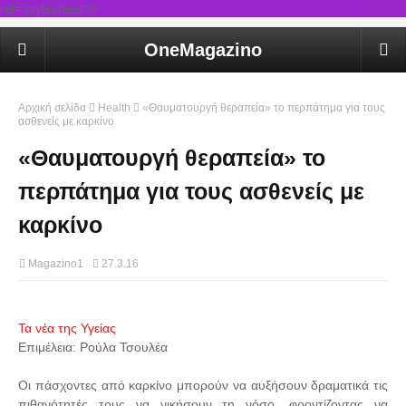
rel='stylesheet'/>
OneMagazino
Αρχική σελίδα
Health
«Θαυματουργή θεραπεία» το περπάτημα για τους
ασθενείς με καρκίνο
«Θαυματουργή θεραπεία» το
περπάτημα για τους ασθενείς με
καρκίνο
Magazino1
27.3.16
Τα νέα της Υγείας
Επιμέλεια: Ρούλα Τσουλέα
Οι πάσχοντες από καρκίνο μπορούν να αυξήσουν δραματικά τις
πιθανότητές τους να νικήσουν τη νόσο, φροντίζοντας να