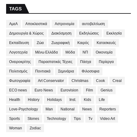
TAGS
ΑμεΑ
Αποκλειστικά
Αστρονομία
αυτοβελτίωση
Δημιουργία & Χώρος
Διακόσμηση
Εκδηλώσεις
Εκκλησία
Εκπαίδευση
Ζώα
Ζωγραφική
Καιρός
Κατασκευές
Λογοτεχνία
Μένω Ελλάδα
Μόδα
ΝΠ
Οικονομία
Ονειροκρίτης
Παραστατικές Τέχνες
Πάσχα
Περίεργα
Πολιτισμός
Ποντιακά
Σεμινάρια
Φιλοσοφια
Φωτογραφία
Art Conservator
Christmas
Cook
Creal
ECO news
Euro News
Eurovision
Film
Genius
Health
History
Holidays
Inst.
Kids
Life
Love-Psychology
Man
National
News
Reporters
Sports
Stones
Technology
Tips
Tv
Video Art
Woman
Zodiac