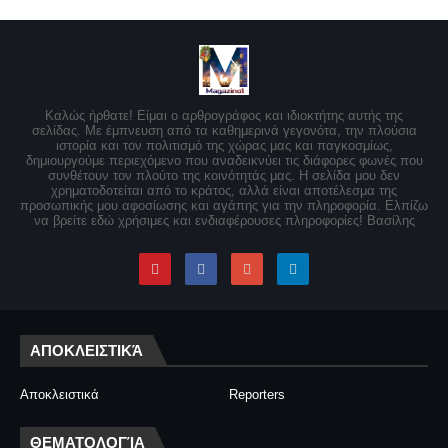
Καλώς ήρθατε! Είμαι ο αρθρογράφος και ιδιοκτήτης αυτής της
σελίδας. Με έμπνευση από τα καθημερινά γεγονότα, την πλούσια
ιστορία και τον πολιτισμό της χώρας μας και παγκοσμίως,
δημιουργούμε περιεχόμενο που αναδεικνύει τις διάφορες φωνές που
συνθέτουν τον πλούτο της κοινότητάς μας. Η σελίδα μου δεν
χρηματοδοτείται από το κράτος, αλλά είναι αποτέλεσμα της
προσωπικής μου αφοσίωσης και αγάπης για την πληροφορία. Ελπίζω
να βρείτε εδώ χρήσιμες και ενδιαφέρουσες πληροφορίες! Βασίλης
ΑΠΟΚΛΕΙΣΤΙΚΆ
Αποκλειστικά
Reporters
ΘΕΜΑΤΟΛΟΓΊΑ