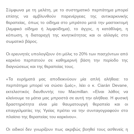
Σύμφωνα με τη μελέτη, με το συστηματικό περπάτημα μπορεί
επίσης να αμβλυνθούν παρενέργειες της αντικαρκινικής
θεραπείας, όπως το οίδημα στο μπράτσο μετά την μαστεκτομή
(λεμφικό οίδημα ή λεμφοίδημα), το άγχος, η κατάθλιψη, η
κόπωση, η διαταραχή της κινητικότητας και οι αλλαγές στο
σωματικό βάρος.
Οι ερευνητές υπολογίζουν ότι μόλις το 20% των πασχόντων από
καρκίνο περπατούν σε καθημερινή βάση την περίοδο της
διαγνώσεως και της θεραπείας τους.
«Τα ευρήματά μας αποδεικνύουν μία απλή αλήθεια: το
περπάτημα μπορεί να σώσει ζωές», λέει ο κ. Ciarán Devane,
εκτελεστικός διευθυντής του Macmillan. «Είναι λάθος να
κλείνουμε τα μάτια μας μπροστά σε αυτή την αλήθεια. Η φυσική
δραστηριότητα είναι μία θαυματουργή θεραπεία και οι
επαγγελματίες της Υγείας πρέπει να την συνταγογραφούν στο
πλαίσιο της θεραπείας του καρκίνου».
Οι ειδικοί δεν γνωρίζουν πως ακριβώς βοηθεί τους ασθενείς η