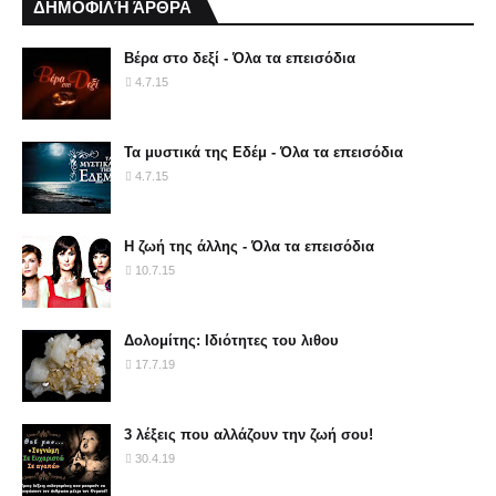
ΔΗΜΟΦΙΛΉ ΆΡΘΡΑ
Βέρα στο δεξί - Όλα τα επεισόδια
4.7.15
Τα μυστικά της Εδέμ - Όλα τα επεισόδια
4.7.15
Η ζωή της άλλης - Όλα τα επεισόδια
10.7.15
Δολομίτης: Ιδιότητες του λιθου
17.7.19
3 λέξεις που αλλάζουν την ζωή σου!
30.4.19