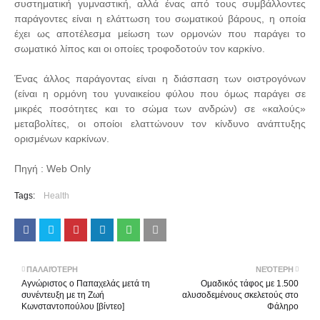
συστηματική γυμναστική, αλλά ένας από τους συμβάλλοντες
παράγοντες είναι η ελάττωση του σωματικού βάρους, η οποία
έχει ως αποτέλεσμα μείωση των ορμονών που παράγει το
σωματικό λίπος και οι οποίες τροφοδοτούν τον καρκίνο.
Ένας άλλος παράγοντας είναι η διάσπαση των οιστρογόνων
(είναι η ορμόνη του γυναικείου φύλου που όμως παράγει σε
μικρές ποσότητες και το σώμα των ανδρών) σε «καλούς»
μεταβολίτες, οι οποίοι ελαττώνουν τον κίνδυνο ανάπτυξης
ορισμένων καρκίνων.
Πηγή : Web Only
Tags:
Health
ΠΑΛΑΙΌΤΕΡΗ
ΝΕΌΤΕΡΗ
Αγνώριστος ο Παπαχελάς μετά τη
Ομαδικός τάφος με 1.500
συνέντευξη με τη Ζωή
αλυσοδεμένους σκελετούς στο
Κωνσταντοπούλου [βίντεο]
Φάληρο