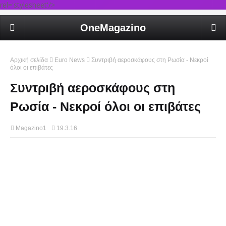
rel='stylesheet'/>
OneMagazino
Αρχική σελίδα
Euro News
Συντριβή αεροσκάφους στη Ρωσία - Νεκροί
όλοι οι επιβάτες
Συντριβή αεροσκάφους στη
Ρωσία - Νεκροί όλοι οι επιβάτες
Magazino1
19.3.16