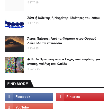
17.7.19
Ζάντ ή Ιαδείτης ή Νεφρίτης: Ιδιότητες του λιθου
17.7.19
Άγιος Παΐσιος: Από τα Φάρασα στον Ουρανό –
Δείτε όλα τα επεισόδια
13.4.25
🎄 Καλά Χριστούγεννα – Ευχές από καρδιάς για
αγάπη, γαλήνη και ελπίδα
24.12.25
FIND MORE