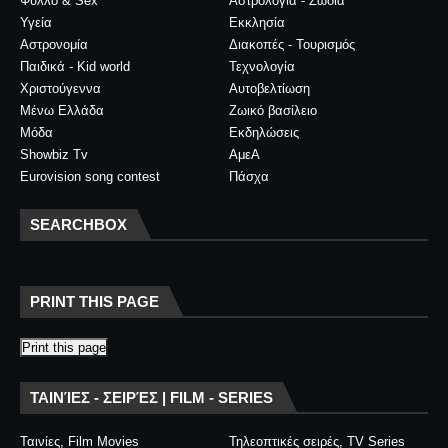
Φύλλο & Sex
Αστρολογία - Ζώδια
Υγεία
Εκκλησία
Αστρονομία
Διακοπές - Τουρισμός
Παιδικά - Kid world
Τεχνολογία
Χριστούγεννα
Αυτοβελτίωση
Μένω Ελλάδα
Ζωικό βασίλειο
Μόδα
Εκδηλώσεις
Showbiz Tv
ΑμεΑ
Eurovision song contest
Πάσχα
SEARCHBOX
PRINT THIS PAGE
Print this page
ΤΑΙΝΊΕΣ - ΣΕΙΡΈΣ | FILM - SERIES
Ταινίες, Film Movies
Τηλεοπτικές σειρές, TV Series