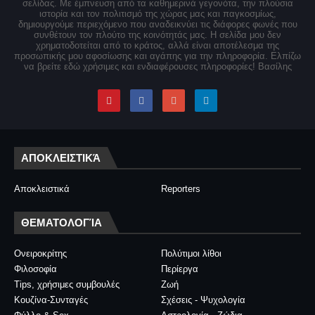
σελίδας. Με έμπνευση από τα καθημερινά γεγονότα, την πλούσια
ιστορία και τον πολιτισμό της χώρας μας και παγκοσμίως,
δημιουργούμε περιεχόμενο που αναδεικνύει τις διάφορες φωνές που
συνθέτουν τον πλούτο της κοινότητάς μας. Η σελίδα μου δεν
χρηματοδοτείται από το κράτος, αλλά είναι αποτέλεσμα της
προσωπικής μου αφοσίωσης και αγάπης για την πληροφορία. Ελπίζω
να βρείτε εδώ χρήσιμες και ενδιαφέρουσες πληροφορίες! Βασίλης
ΑΠΟΚΛΕΙΣΤΙΚΆ
Αποκλειστικά
Reporters
ΘΕΜΑΤΟΛΟΓΊΑ
Ονειροκρίτης
Πολύτιμοι λίθοι
Φιλοσοφία
Περίεργα
Tips, χρήσιμες συμβουλές
Ζωή
Κουζίνα-Συνταγές
Σχέσεις - Ψυχολογία