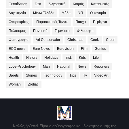
Εκπαίδευση
Ζώα
Ζωγραφική
Καιρός
Κατασκευές
Λογοτεχνία
Μένω Ελλάδα
Μόδα
ΝΠ
Οικονομία
Ονειροκρίτης
Παραστατικές Τέχνες
Πάσχα
Περίεργα
Πολιτισμός
Ποντιακά
Σεμινάρια
Φιλοσοφια
Φωτογραφία
Art Conservator
Christmas
Cook
Creal
ECO news
Euro News
Eurovision
Film
Genius
Health
History
Holidays
Inst.
Kids
Life
Love-Psychology
Man
National
News
Reporters
Sports
Stones
Technology
Tips
Tv
Video Art
Woman
Zodiac
Καλώς ήρθατε! Είμαι ο αρθρογράφος και ιδιοκτήτης αυτής της