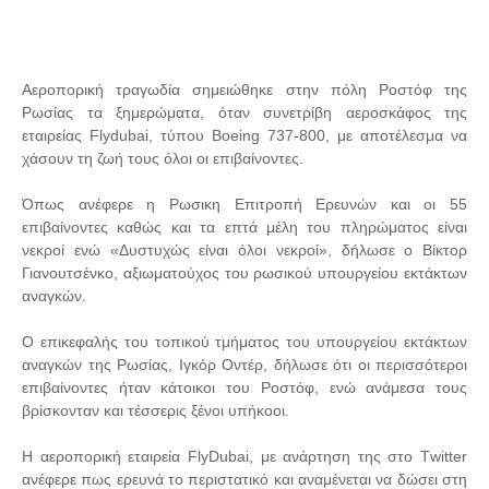
Αεροπορική τραγωδία σημειώθηκε στην πόλη Ροστόφ της
Ρωσίας τα ξημερώματα, όταν συνετρίβη αεροσκάφος της
εταιρείας Flydubai, τύπου Boeing 737-800, με αποτέλεσμα να
χάσουν τη ζωή τους όλοι οι επιβαίνοντες.
Όπως ανέφερε η Ρωσικη Επιτροπή Ερευνών και οι 55
επιβαίνοντες καθώς και τα επτά μέλη του πληρώματος είναι
νεκροί ενώ «Δυστυχώς είναι όλοι νεκροί», δήλωσε ο Βίκτορ
Γιανουτσένκο, αξιωματούχος του ρωσικού υπουργείου εκτάκτων
αναγκών.
Ο επικεφαλής του τοπικού τμήματος του υπουργείου εκτάκτων
αναγκών της Ρωσίας, Ιγκόρ Οντέρ, δήλωσε ότι οι περισσότεροι
επιβαίνοντες ήταν κάτοικοι του Ροστόφ, ενώ ανάμεσα τους
βρίσκονταν και τέσσερις ξένοι υπήκοοι.
Η αεροπορική εταιρεία FlyDubai, με ανάρτηση της στο Τwitter
ανέφερε πως ερευνά το περιστατικό και αναμένεται να δώσει στη