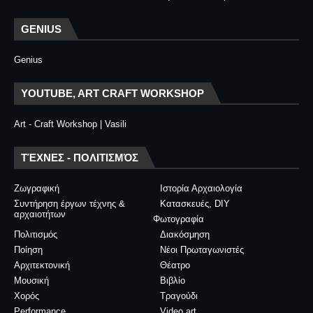
GENIUS
Genius
YOUTUBE, ART CRAFT WORKSHOP
Art - Craft Workshop | Vasili
ΤΈΧΝΕΣ - ΠΟΛΙΤΙΣΜΌΣ
Ζωγραφική
Ιστορία Αρχαιολογία
Συντήρηση έργων τέχνης &
Κατασκευές, DIY
αρχαιοτήτων
Φωτογραφία
Πολιτισμός
Διακόσμηση
Ποίηση
Νέοι Πρωταγωνιστές
Αρχιτεκτονική
Θέατρο
Μουσική
Βιβλίο
Χορός
Τραγούδι
Performance
Video art