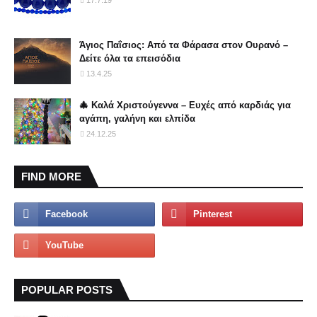
17.7.19
Άγιος Παΐσιος: Από τα Φάρασα στον Ουρανό –
Δείτε όλα τα επεισόδια
13.4.25
🎄 Καλά Χριστούγεννα – Ευχές από καρδιάς για
αγάπη, γαλήνη και ελπίδα
24.12.25
FIND MORE
POPULAR POSTS