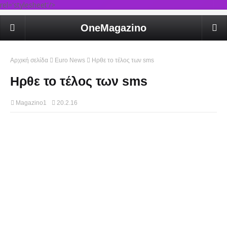
rel='stylesheet'/>
OneMagazino
Αρχική σελίδα
Euro News
Ηρθε το τέλος των sms
Ηρθε το τέλος των sms
Magazino1
20.2.16