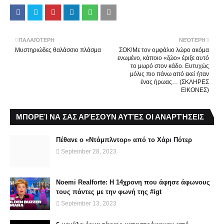
ΠΑΛΑΙΌΤΕΡΗ
ΝΕΌΤΕΡΗ
Mυστηριώδες θαλάσσιο πλάσμα
ΣΟΚ!Με τον ομφάλιο λώρο ακόμα
ενωμένο, κάποιο «ζώο» έριξε αυτό
το μωρό στον κάδο. Ευτυχώς
μόλις πιο πάνω από εκεί ήταν
ένας ήρωας… (ΣΚΛΗΡΕΣ
ΕΙΚΟΝΕΣ)
ΜΠΟΡΕΊ ΝΑ ΣΑΣ ΑΡΈΣΟΥΝ ΑΥΤΈΣ ΟΙ ΑΝΑΡΤΉΣΕΙΣ
Πέθανε ο «Ντάμπλντορ» από το Χάρι Πότερ
September 28, 2023
Noemi Realforte: Η 14χρονη που άφησε άφωνους
τους πάντες με την φωνή της #igt
September 13, 2023