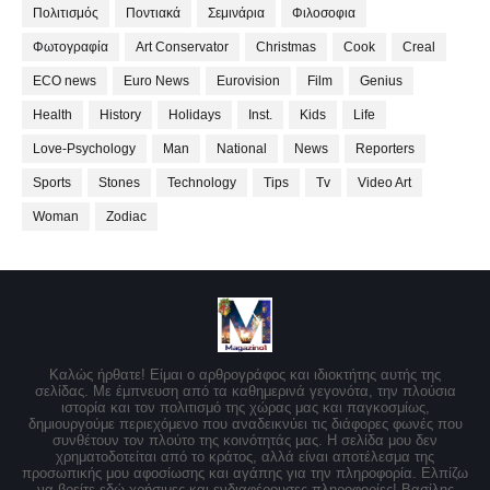
Πολιτισμός
Ποντιακά
Σεμινάρια
Φιλοσοφια
Φωτογραφία
Art Conservator
Christmas
Cook
Creal
ECO news
Euro News
Eurovision
Film
Genius
Health
History
Holidays
Inst.
Kids
Life
Love-Psychology
Man
National
News
Reporters
Sports
Stones
Technology
Tips
Tv
Video Art
Woman
Zodiac
Καλώς ήρθατε! Είμαι ο αρθρογράφος και ιδιοκτήτης αυτής της
σελίδας. Με έμπνευση από τα καθημερινά γεγονότα, την πλούσια
ιστορία και τον πολιτισμό της χώρας μας και παγκοσμίως,
δημιουργούμε περιεχόμενο που αναδεικνύει τις διάφορες φωνές που
συνθέτουν τον πλούτο της κοινότητάς μας. Η σελίδα μου δεν
χρηματοδοτείται από το κράτος, αλλά είναι αποτέλεσμα της
προσωπικής μου αφοσίωσης και αγάπης για την πληροφορία. Ελπίζω
να βρείτε εδώ χρήσιμες και ενδιαφέρουσες πληροφορίες! Βασίλης