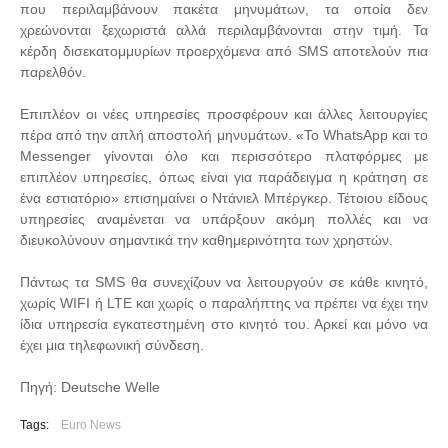
που περιλαμβάνουν πακέτα μηνυμάτων, τα οποία δεν
χρεώνονται ξεχωριστά αλλά περιλαμβάνονται στην τιμή. Τα
κέρδη δισεκατομμυρίων προερχόμενα από SMS αποτελούν πια
παρελθόν.
Επιπλέον οι νέες υπηρεσίες προσφέρουν και άλλες λειτουργίες
πέρα από την απλή αποστολή μηνυμάτων. «Το WhatsApp και το
Messenger γίνονται όλο και περισσότερο πλατφόρμες με
επιπλέον υπηρεσίες, όπως είναι για παράδειγμα η κράτηση σε
ένα εστιατόριο» επισημαίνει ο Ντάνιελ Μπέργκερ. Τέτοιου είδους
υπηρεσίες αναμένεται να υπάρξουν ακόμη πολλές και να
διευκολύνουν σημαντικά την καθημερινότητα των χρηστών.
Πάντως τα SMS θα συνεχίζουν να λειτουργούν σε κάθε κινητό,
χωρίς WIFI ή LTE και χωρίς ο παραλήπτης να πρέπει να έχει την
ίδια υπηρεσία εγκατεστημένη στο κινητό του. Αρκεί και μόνο να
έχει μια τηλεφωνική σύνδεση.
Πηγή: Deutsche Welle
Tags:
Euro News