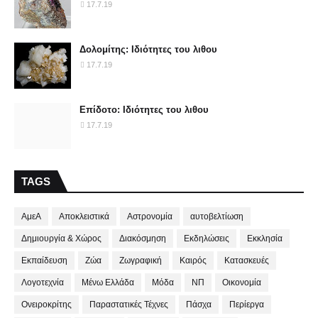
17.7.19
Δολομίτης: Ιδιότητες του λιθου
17.7.19
Επίδοτο: Ιδιότητες του λιθου
17.7.19
TAGS
ΑμεΑ
Αποκλειστικά
Αστρονομία
αυτοβελτίωση
Δημιουργία & Χώρος
Διακόσμηση
Εκδηλώσεις
Εκκλησία
Εκπαίδευση
Ζώα
Ζωγραφική
Καιρός
Κατασκευές
Λογοτεχνία
Μένω Ελλάδα
Μόδα
ΝΠ
Οικονομία
Ονειροκρίτης
Παραστατικές Τέχνες
Πάσχα
Περίεργα