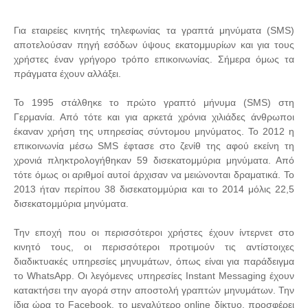
Για εταιρείες κινητής τηλεφωνίας τα γραπτά μηνύματα (SMS)
αποτελούσαν πηγή εσόδων ύψους εκατομμυρίων και για τους
χρήστες έναν γρήγορο τρόπο επικοινωνίας. Σήμερα όμως τα
πράγματα έχουν αλλάξει.
Το 1995 στάλθηκε το πρώτο γραπτό μήνυμα (SMS) στη
Γερμανία. Από τότε και για αρκετά χρόνια χιλιάδες άνθρωποι
έκαναν χρήση της υπηρεσίας σύντομου μηνύματος. Το 2012 η
επικοινωνία μέσω SMS έφτασε στο ζενίθ της αφού εκείνη τη
χρονιά πληκτρολογήθηκαν 59 δισεκατομμύρια μηνύματα. Από
τότε όμως οι αριθμοί αυτοί άρχισαν να μειώνονται δραματικά. Το
2013 ήταν περίπου 38 δισεκατομμύρια και το 2014 μόλις 22,5
δισεκατομμύρια μηνύματα.
Την εποχή που οι περισσότεροι χρήστες έχουν ίντερνετ στο
κινητό τους, οι περισσότεροι προτιμούν τις αντίστοιχες
διαδικτυακές υπηρεσίες μηνυμάτων, όπως είναι για παράδειγμα
το WhatsApp. Οι λεγόμενες υπηρεσίες Instant Messaging έχουν
κατακτήσει την αγορά στην αποστολή γραπτών μηνυμάτων. Την
ίδια ώρα το Facebook, το μεγαλύτερο online δίκτυο, προσφέρει