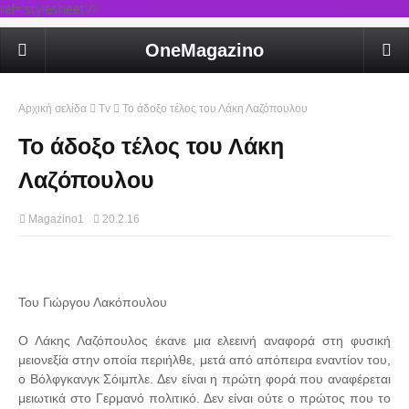
rel='stylesheet'/>
OneMagazino
Αρχική σελίδα
Tv
Το άδοξο τέλος του Λάκη Λαζόπουλου
Το άδοξο τέλος του Λάκη
Λαζόπουλου
Magazino1
20.2.16
Του Γιώργου Λακόπουλου
Ο Λάκης Λαζόπουλος έκανε μια ελεεινή αναφορά στη φυσική
μειονεξία στην οποία περιήλθε, μετά από απόπειρα εναντίον του,
ο Βόλφγκανγκ Σόιμπλε. Δεν είναι η πρώτη φορά που αναφέρεται
μειωτικά στο Γερμανό πολιτικό. Δεν είναι ούτε ο πρώτος που το