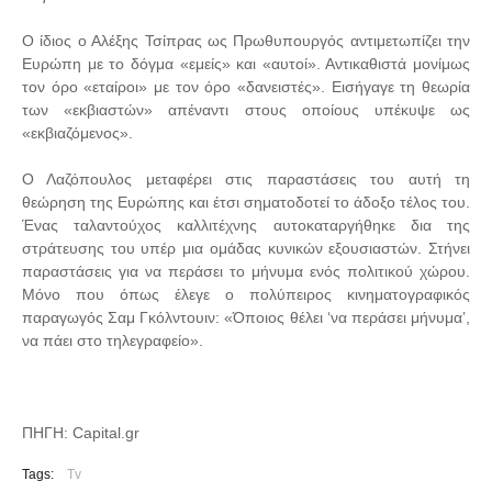
Ο ίδιος ο Αλέξης Τσίπρας ως Πρωθυπουργός αντιμετωπίζει την
Ευρώπη με το δόγμα «εμείς» και «αυτοί». Αντικαθιστά μονίμως
τον όρο «εταίροι» με τον όρο «δανειστές». Εισήγαγε τη θεωρία
των «εκβιαστών» απέναντι στους οποίους υπέκυψε ως
«εκβιαζόμενος».
Ο Λαζόπουλος μεταφέρει στις παραστάσεις του αυτή τη
θεώρηση της Ευρώπης και έτσι σηματοδοτεί το άδοξο τέλος του.
Ένας ταλαντούχος καλλιτέχνης αυτοκαταργήθηκε δια της
στράτευσης του υπέρ μια ομάδας κυνικών εξουσιαστών. Στήνει
παραστάσεις για να περάσει το μήνυμα ενός πολιτικού χώρου.
Μόνο που όπως έλεγε ο πολύπειρος κινηματογραφικός
παραγωγός Σαμ Γκόλντουιν: «Όποιος θέλει ‘να περάσει μήνυμα’,
να πάει στο τηλεγραφείο».
ΠΗΓΗ: Capital.gr
Tags:
Tv