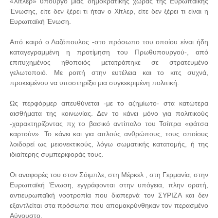
«Χίτλερ» υπουργό μιας δημοκρατικής χώρας της Ευρωπαϊκής
Ένωσης, είτε δεν ξέρει τι ήταν ο Χίτλερ, είτε δεν ξέρει τι είναι η
Ευρωπαϊκή Ένωση.
Από καιρό ο Λαζόπουλος -στο πρόσωπο του οποίου είναι ήδη
καταγεγραμμένη η προτίμηση του Πρωθυπουργού-, από
επιτυχημένος ηθοποιός μετατράπηκε σε στρατευμένο
γελωτοποιό. Με ροπή στην ευτέλεια και το κιτς συχνά,
προκειμένου να υποστηρίξει μια συγκεκριμένη πολιτική.
Ως περφόρμερ απευθύνεται -με το αζημίωτο- στα κατώτερα
αισθήματα της κοινωνίας. Δεν το κάνει μόνο για πολιτικούς
-χαρακτηρίζοντας πχ το βασικό αντίπαλο του Τσίπρα «φάτσα
καρτούν». Το κάνει και για απλούς ανθρώπους, τους οποίους
λοιδορεί ως μειονεκτικούς, λόγω σωματικής κατατομής, ή της
ιδιαίτερης συμπεριφοράς τους.
Οι αναφορές του στον Σόιμπλε, στη Μέρκελ , στη Γερμανία, στην
Ευρωπαϊκή Ένωση, εγγράφονται στην υπόγεια, πλην ορατή,
αντιευρωπαϊκή νοοτροπία που διαπερνά τον ΣΥΡΙΖΑ και δεν
εξαντλείται στα πρόσωπα που απομακρύνθηκαν τον περασμένο
Αύγουστο.