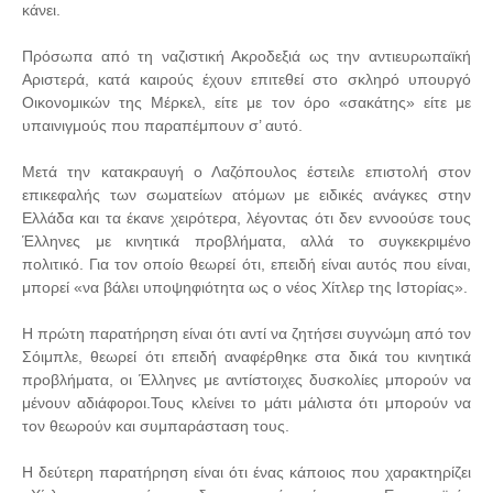
κάνει.
Πρόσωπα από τη ναζιστική Ακροδεξιά ως την αντιευρωπαϊκή
Αριστερά, κατά καιρούς έχουν επιτεθεί στο σκληρό υπουργό
Οικονομικών της Μέρκελ, είτε με τον όρο «σακάτης» είτε με
υπαινιγμούς που παραπέμπουν σ’ αυτό.
Μετά την κατακραυγή ο Λαζόπουλος έστειλε επιστολή στον
επικεφαλής των σωματείων ατόμων με ειδικές ανάγκες στην
Ελλάδα και τα έκανε χειρότερα, λέγοντας ότι δεν εννοούσε τους
Έλληνες με κινητικά προβλήματα, αλλά το συγκεκριμένο
πολιτικό. Για τον οποίο θεωρεί ότι, επειδή είναι αυτός που είναι,
μπορεί «να βάλει υποψηφιότητα ως ο νέος Χίτλερ της Ιστορίας».
Η πρώτη παρατήρηση είναι ότι αντί να ζητήσει συγνώμη από τον
Σόιμπλε, θεωρεί ότι επειδή αναφέρθηκε στα δικά του κινητικά
προβλήματα, οι Έλληνες με αντίστοιχες δυσκολίες μπορούν να
μένουν αδιάφοροι.Τους κλείνει το μάτι μάλιστα ότι μπορούν να
τον θεωρούν και συμπαράσταση τους.
Η δεύτερη παρατήρηση είναι ότι ένας κάποιος που χαρακτηρίζει