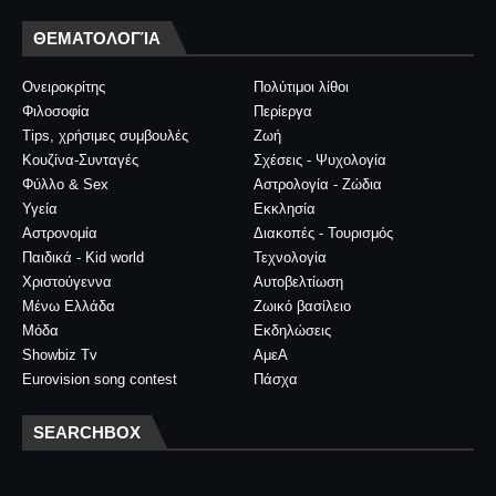
ΘΕΜΑΤΟΛΟΓΊΑ
Ονειροκρίτης
Πολύτιμοι λίθοι
Φιλοσοφία
Περίεργα
Tips, χρήσιμες συμβουλές
Ζωή
Κουζίνα-Συνταγές
Σχέσεις - Ψυχολογία
Φύλλο & Sex
Αστρολογία - Ζώδια
Υγεία
Εκκλησία
Αστρονομία
Διακοπές - Τουρισμός
Παιδικά - Kid world
Τεχνολογία
Χριστούγεννα
Αυτοβελτίωση
Μένω Ελλάδα
Ζωικό βασίλειο
Μόδα
Εκδηλώσεις
Showbiz Tv
ΑμεΑ
Eurovision song contest
Πάσχα
SEARCHBOX