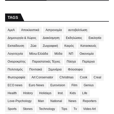
TAGS
ΑμεΑ
Αποκλειστικά
Αστρονομία
αυτοβελτίωση
Δημιουργία & Χώρος
Διακόσμηση
Εκδηλώσεις
Εκκλησία
Εκπαίδευση
Ζώα
Ζωγραφική
Καιρός
Κατασκευές
Λογοτεχνία
Μένω Ελλάδα
Μόδα
ΝΠ
Οικονομία
Ονειροκρίτης
Παραστατικές Τέχνες
Πάσχα
Περίεργα
Πολιτισμός
Ποντιακά
Σεμινάρια
Φιλοσοφια
Φωτογραφία
Art Conservator
Christmas
Cook
Creal
ECO news
Euro News
Eurovision
Film
Genius
Health
History
Holidays
Inst.
Kids
Life
Love-Psychology
Man
National
News
Reporters
Sports
Stones
Technology
Tips
Tv
Video Art