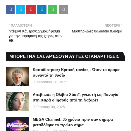
ΠΑΛΑΙΌΤΕΡΗ
ΝΕΌΤΕΡΗ
Ντέιβιντ Κάμερον: Δημοψήφισμα
Mυστηριώδες θαλάσσιο πλάσμα
για την παραμονή της χώρας στην
ΕΕ
ΜΠΟΡΕΊ ΝΑ ΣΑΣ ΑΡΈΣΟΥΝ ΑΥΤΈΣ ΟΙ ΑΝΑΡΤΉΣΕΙΣ
Καποδίστριας: Κριτική ταινίας - Όταν το οραμα
συναντά τη θυσία
December 28, 2025
Απεβίωσε η Ολίβια Χάσεϊ, γνωστή ως Παναγία
στη σειρά ο Ιησούς από τη Ναζαρέτ
February 08, 2025
MEGA Channel: 35 χρόνια πριν σαν σήμερα
μεταδόθηκε το πρώτο σήμα