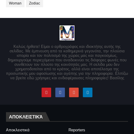
Woman
Zodiac
Καλώς ήρθατε! Είμαι ο αρθρογράφος και ιδιοκτήτης αυτής της
σελίδας. Με έμπνευση από τα καθημερινά γεγονότα, την πλούσια
ιστορία και τον πολιτισμό της χώρας μας και παγκοσμίως,
δημιουργούμε περιεχόμενο που αναδεικνύει τις διάφορες φωνές που
συνθέτουν τον πλούτο της κοινότητάς μας. Η σελίδα μου δεν
χρηματοδοτείται από το κράτος, αλλά είναι αποτέλεσμα της
προσωπικής μου αφοσίωσης και αγάπης για την πληροφορία. Ελπίζω
να βρείτε εδώ χρήσιμες και ενδιαφέρουσες πληροφορίες! Βασίλης
ΑΠΟΚΛΕΙΣΤΙΚΆ
Αποκλειστικά
Reporters