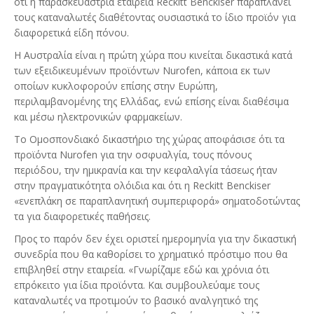
ότι η παρασκευάστρια εταιρεία Reckitt Benckiser παραπλανεί
τους καταναλωτές διαθέτοντας ουσιαστικά το ίδιο προϊόν για
διαφορετικά είδη πόνου.
Η Αυστραλία είναι η πρώτη χώρα που κινείται δικαστικά κατά
των εξειδικευμένων προϊόντων Nurofen, κάποια εκ των
οποίων κυκλοφορούν επίσης στην Ευρώπη,
περιλαμβανομένης της Ελλάδας, ενώ επίσης είναι διαθέσιμα
και μέσω ηλεκτρονικών φαρμακείων.
Το Ομοσπονδιακό δικαστήριο της χώρας αποφάσισε ότι τα
προϊόντα Nurofen για την οσφυαλγία, τους πόνους
περιόδου, την ημικρανία και την κεφαλαλγία τάσεως ήταν
στην πραγματικότητα ολόιδια και ότι η Reckitt Benckiser
«ενεπλάκη σε παραπλανητική συμπεριφορά» σηματοδοτώντας
τα για διαφορετικές παθήσεις.
Προς το παρόν δεν έχει οριστεί ημερομηνία για την δικαστική
συνεδρία που θα καθορίσει το χρηματικό πρόστιμο που θα
επιβληθεί στην εταιρεία. «Γνωρίζαμε εδώ και χρόνια ότι
επρόκειτο για ίδια προϊόντα. Και συμβουλεύαμε τους
καταναλωτές να προτιμούν το βασικό αναλγητικό της