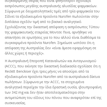
συγκεκριμένης σειράς που είναι φθηνότερο» σχολιάζει
εκπρόσωπος μεγάλης αυστραλιανής αλυσίδας φαρμακείων.
Σύμφωνα με δειγματοληπτικές τιμές από τρία φαρμακεία του
Σίδνεϊ τα εξειδικευμένα προϊόντα Nurofen πωλούνταν στην
διπλάσια σχεδόν τιμή από το βασικό αναλγητικό.
Σχολιάζοντας την δικαστική απόφαση η εκπρόσωπος Τύπου
της φαρμακευτικής εταιρείας Μοντσε Πινα, αρνήθηκε να
απαντήσει σε ερωτήσεις για το που αλλού είναι διαθέσιμα τα
συγκεκριμένα προϊόντα Nurofen. Σημείωσε ωστόσο ότι η
απόφαση της Αυστραλίας δεν «είναι άμεσα εφαρμόσιμη σε
άλλες χώρες ή περιοχές».
Η Αυστραλιανή Επιτροπή Καταναλωτών και Ανταγωνισμού
(ACCC), που εκίνησε την δικαστική διαδικασία σχολίασε ότι η
Reckitt Benckiser έχει τρεις μήνες να αποσύρει από τα
εξειδικευμένα προϊόντα Nurofen από τα αυστραλιανά δίκτυα
πωλήσεων. Σύμφωνα με την ACCC, τα στοχευμένα
αναλγητικά περιείχαν την ίδια δραστική ουσία, ιβουπροφαίνη
των 342 mg και δεν ήταν αποτελεσματικότερα στην
αντιμετώπιση του είδους του πόνου που αναφερόταν επί της
συσκευασίας.