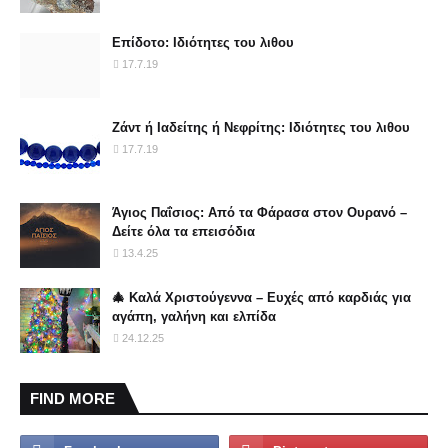
Επίδοτο: Ιδιότητες του λιθου
17.7.19
Ζάντ ή Ιαδείτης ή Νεφρίτης: Ιδιότητες του λιθου
17.7.19
Άγιος Παΐσιος: Από τα Φάρασα στον Ουρανό –
Δείτε όλα τα επεισόδια
13.4.25
🎄 Καλά Χριστούγεννα – Ευχές από καρδιάς για
αγάπη, γαλήνη και ελπίδα
24.12.25
FIND MORE