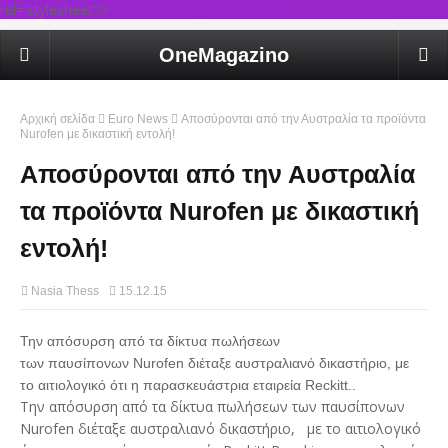
rel='stylesheet'/>
OneMagazino
Αρχική σελίδα
Euro News
Αποσύρονται από την Αυστραλία τα προϊόντα
Nurofen με δικαστική εντολή!
Αποσύρονται από την Αυστραλία
τα προϊόντα Nurofen με δικαστική
εντολή!
Nasia Thess
15.12.15
Την απόσυρση από τα δίκτυα πωλήσεων
των παυσίπονων Nurofen διέταξε αυστραλιανό δικαστήριο, με
το αιτιολογικό ότι η παρασκευάστρια εταιρεία Reckitt..
Την απόσυρση από τα δίκτυα πωλήσεων των παυσίπονων
Nurofen διέταξε αυστραλιανό δικαστήριο, με το αιτιολογικό