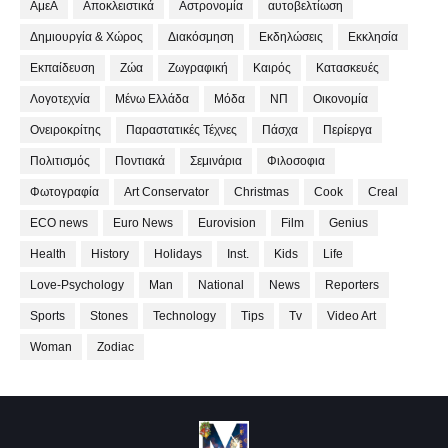
ΑμεΑ
Αποκλειστικά
Αστρονομία
αυτοβελτίωση
Δημιουργία & Χώρος
Διακόσμηση
Εκδηλώσεις
Εκκλησία
Εκπαίδευση
Ζώα
Ζωγραφική
Καιρός
Κατασκευές
Λογοτεχνία
Μένω Ελλάδα
Μόδα
ΝΠ
Οικονομία
Ονειροκρίτης
Παραστατικές Τέχνες
Πάσχα
Περίεργα
Πολιτισμός
Ποντιακά
Σεμινάρια
Φιλοσοφια
Φωτογραφία
Art Conservator
Christmas
Cook
Creal
ECO news
Euro News
Eurovision
Film
Genius
Health
History
Holidays
Inst.
Kids
Life
Love-Psychology
Man
National
News
Reporters
Sports
Stones
Technology
Tips
Tv
Video Art
Woman
Zodiac