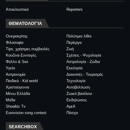
Αποκλειστικά
Reporters
ΘΕΜΑΤΟΛΟΓΊΑ
Ονειροκρίτης
Πολύτιμοι λίθοι
Φιλοσοφία
Περίεργα
Tips, χρήσιμες συμβουλές
Ζωή
Κουζίνα-Συνταγές
Σχέσεις - Ψυχολογία
Φύλλο & Sex
Αστρολογία - Ζώδια
Υγεία
Εκκλησία
Αστρονομία
Διακοπές - Τουρισμός
Παιδικά - Kid world
Τεχνολογία
Χριστούγεννα
Αυτοβελτίωση
Μένω Ελλάδα
Ζωικό βασίλειο
Μόδα
Εκδηλώσεις
Showbiz Tv
ΑμεΑ
Eurovision song contest
Πάσχα
SEARCHBOX