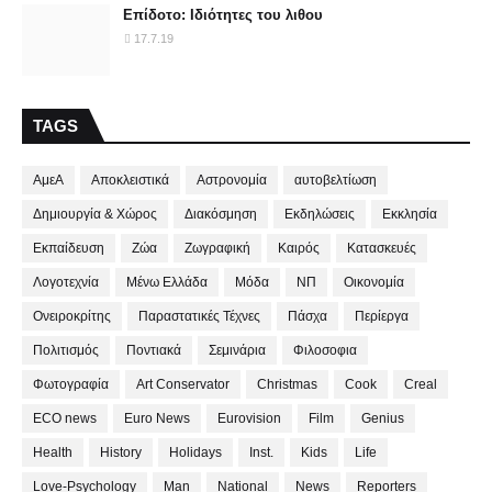
Επίδοτο: Ιδιότητες του λιθου
17.7.19
TAGS
ΑμεΑ
Αποκλειστικά
Αστρονομία
αυτοβελτίωση
Δημιουργία & Χώρος
Διακόσμηση
Εκδηλώσεις
Εκκλησία
Εκπαίδευση
Ζώα
Ζωγραφική
Καιρός
Κατασκευές
Λογοτεχνία
Μένω Ελλάδα
Μόδα
ΝΠ
Οικονομία
Ονειροκρίτης
Παραστατικές Τέχνες
Πάσχα
Περίεργα
Πολιτισμός
Ποντιακά
Σεμινάρια
Φιλοσοφια
Φωτογραφία
Art Conservator
Christmas
Cook
Creal
ECO news
Euro News
Eurovision
Film
Genius
Health
History
Holidays
Inst.
Kids
Life
Love-Psychology
Man
National
News
Reporters