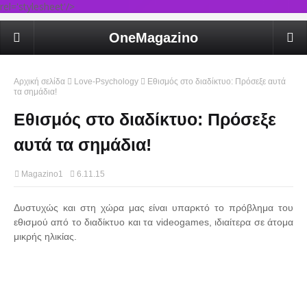
rel='stylesheet'/>
OneMagazino
Αρχική σελίδα
Love-Psychology
Eθισμός στο διαδίκτυο: Πρόσεξε αυτά
τα σημάδια!
Eθισμός στο διαδίκτυο: Πρόσεξε
αυτά τα σημάδια!
Magazino1
6.11.15
Δυστυχώς και στη χώρα μας είναι υπαρκτό το πρόβλημα του
εθισμού από το διαδίκτυο και τα videogames, ιδιαίτερα σε άτομα
μικρής ηλικίας.