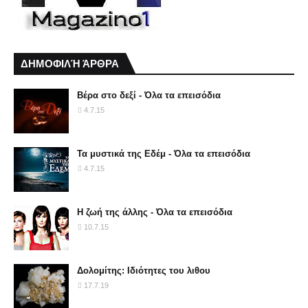
ΔΗΜΟΦΙΛΉ ΆΡΘΡΑ
Βέρα στο δεξί - Όλα τα επεισόδια
4.7.15
Τα μυστικά της Εδέμ - Όλα τα επεισόδια
4.7.15
Η ζωή της άλλης - Όλα τα επεισόδια
10.7.15
Δολομίτης: Ιδιότητες του λιθου
17.7.19