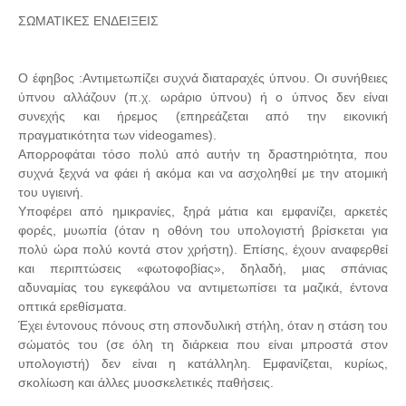
ΣΩΜΑΤΙΚΕΣ ΕΝΔΕΙΞΕΙΣ
Ο έφηβος :Αντιμετωπίζει συχνά διαταραχές ύπνου. Οι συνήθειες
ύπνου αλλάζουν (π.χ. ωράριο ύπνου) ή ο ύπνος δεν είναι
συνεχής και ήρεμος (επηρεάζεται από την εικονική
πραγματικότητα των videogames).
Απορροφάται τόσο πολύ από αυτήν τη δραστηριότητα, που
συχνά ξεχνά να φάει ή ακόμα και να ασχοληθεί με την ατομική
του υγιεινή.
Υποφέρει από ημικρανίες, ξηρά μάτια και εμφανίζει, αρκετές
φορές, μυωπία (όταν η οθόνη του υπολογιστή βρίσκεται για
πολύ ώρα πολύ κοντά στον χρήστη). Επίσης, έχουν αναφερθεί
και περιπτώσεις «φωτοφοβίας», δηλαδή, μιας σπάνιας
αδυναμίας του εγκεφάλου να αντιμετωπίσει τα μαζικά, έντονα
οπτικά ερεθίσματα.
Έχει έντονους πόνους στη σπονδυλική στήλη, όταν η στάση του
σώματός του (σε όλη τη διάρκεια που είναι μπροστά στον
υπολογιστή) δεν είναι η κατάλληλη. Εμφανίζεται, κυρίως,
σκολίωση και άλλες μυοσκελετικές παθήσεις.