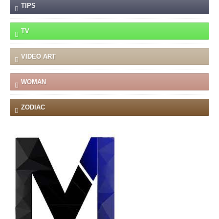
TIPS
TV
VIDEO ART
WOMAN
ZODIAC