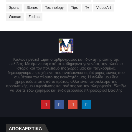
Sports
Stones
Technology
Tips
Tv
Video Art
Woman
Zodiac
Καλώς ήρθατε! Είμαι ο αρθρογράφος και ιδιοκτήτης αυτής της
σελίδας. Με έμπνευση από τα καθημερινά γεγονότα, την πλούσια
ιστορία και τον πολιτισμό της χώρας μας και παγκοσμίως,
δημιουργούμε περιεχόμενο που αναδεικνύει τις διάφορες φωνές που
συνθέτουν τον πλούτο της κοινότητάς μας. Η σελίδα μου δεν
χρηματοδοτείται από το κράτος, αλλά είναι αποτέλεσμα της
προσωπικής μου αφοσίωσης και αγάπης για την πληροφορία. Ελπίζω
να βρείτε εδώ χρήσιμες και ενδιαφέρουσες πληροφορίες! Βασίλης
ΑΠΟΚΛΕΙΣΤΙΚΆ