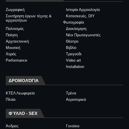
Ζωγραφική
Ιστορία Αρχαιολογία
Συντήρηση έργων τέχνης &
Κατασκευές, DIY
αρχαιοτήτων
Φωτογραφία
Πολιτισμός
Διακόσμηση
Ποίηση
Νέοι Πρωταγωνιστές
Αρχιτεκτονική
Θέατρο
Μουσική
Βιβλίο
Χορός
Τραγούδι
Performance
Video art
Installation
ΔΡΟΜΟΛΌΓΙΑ
ΚΤΕΛ Λεωφορεία
Τρένα
Πλοία
Αεροπορικά
ΦΎΛΛΟ - SEX
Άνδρας
Γυναίκα