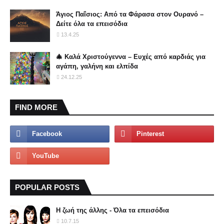
Άγιος Παΐσιος: Από τα Φάρασα στον Ουρανό –
Δείτε όλα τα επεισόδια
13.4.25
🎄 Καλά Χριστούγεννα – Ευχές από καρδιάς για
αγάπη, γαλήνη και ελπίδα
24.12.25
FIND MORE
POPULAR POSTS
Η ζωή της άλλης - Όλα τα επεισόδια
10.7.15