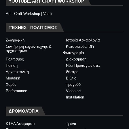
YOUTUBE, ART CRAFT WORKSHOP
Art - Craft Workshop | Vasili
ΤΈΧΝΕΣ - ΠΟΛΙΤΙΣΜΌΣ
Ζωγραφική
Ιστορία Αρχαιολογία
Συντήρηση έργων τέχνης &
Κατασκευές, DIY
αρχαιοτήτων
Φωτογραφία
Πολιτισμός
Διακόσμηση
Ποίηση
Νέοι Πρωταγωνιστές
Αρχιτεκτονική
Θέατρο
Μουσική
Βιβλίο
Χορός
Τραγούδι
Performance
Video art
Installation
ΔΡΟΜΟΛΌΓΙΑ
ΚΤΕΛ Λεωφορεία
Τρένα