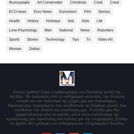
Φωτογραφία
Art Conservator
Christmas
Cook
Creal
ECO news
Euro News
Eurovision
Film
Genius
Health
History
Holidays
Inst.
Kids
Life
Love-Psychology
Man
National
News
Reporters
Sports
Stones
Technology
Tips
Tv
Video Art
Woman
Zodiac
Καλώς ήρθατε! Είμαι ο αρθρογράφος και ιδιοκτήτης αυτής της
σελίδας. Με έμπνευση από τα καθημερινά γεγονότα, την πλούσια
ιστορία και τον πολιτισμό της χώρας μας και παγκοσμίως,
δημιουργούμε περιεχόμενο που αναδεικνύει τις διάφορες φωνές που
συνθέτουν τον πλούτο της κοινότητάς μας. Η σελίδα μου δεν
χρηματοδοτείται από το κράτος, αλλά είναι αποτέλεσμα της
προσωπικής μου αφοσίωσης και αγάπης για την πληροφορία. Ελπίζω
να βρείτε εδώ χρήσιμες και ενδιαφέρουσες πληροφορίες! Βασίλης