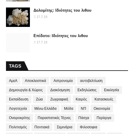
Δολομίτης: Ιδιότητες του λιθου
17.7.19
Επίδοτο: Ιδιότητες του λιθου
17.7.19
TAGS
ΑμεΑ
Αποκλειστικά
Αστρονομία
αυτοβελτίωση
Δημιουργία & Χώρος
Διακόσμηση
Εκδηλώσεις
Εκκλησία
Εκπαίδευση
Ζώα
Ζωγραφική
Καιρός
Κατασκευές
Λογοτεχνία
Μένω Ελλάδα
Μόδα
ΝΠ
Οικονομία
Ονειροκρίτης
Παραστατικές Τέχνες
Πάσχα
Περίεργα
Πολιτισμός
Ποντιακά
Σεμινάρια
Φιλοσοφια