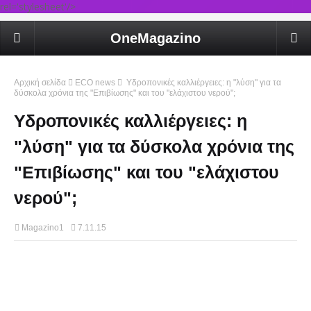
rel='stylesheet'/>
OneMagazino
Αρχική σελίδα
ECO news
Υδροπονικές καλλιέργειες: η "λύση" για τα
δύσκολα χρόνια της "Επιβίωσης" και του "ελάχιστου νερού";
Υδροπονικές καλλιέργειες: η
"λύση" για τα δύσκολα χρόνια της
"Επιβίωσης" και του "ελάχιστου
νερού";
Magazino1
7.11.15