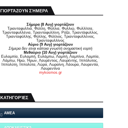
ΓΙΟΡΤΆΖΟΥΝ ΣΉΜΕΡΑ
Σήμερα (8 Αυγ) γιορτάζουν
Τριανταφυλλιά, Φύλλη, Φύλλια, Φυλλιώ, Φυλλίτσα,
Τριανταφυλλένια, Τριανταφυλλίνη, Ρόζα, Τριαντάφυλλος,
Τριανταφύλλης, Φύλλης, Φύλλιος, Τριανταφυλλένιος,
Τριανταφυλλίνος
Αύριο (9 Αυγ) γιορτάζουν
Σήμερα δεν είναι κάποια γνωστή ονομαστική εορτή
Μεθαύριο (10 Αυγ) γιορτάζουν
Ευλαμπία, Ευλαμπή, Ευλάμπω, Λαμπή, Λαμπίνα, Λαμπία,
Λάμπω, Ηρώ, Ήρων, Λαυρέντιος, Λαυρέντης, Ιππόλυτος,
Ιππολύτη, Ιππολύτα, Λώρα, Λωραίνη, Λάουρα, Λαυρεντία,
Λαυρεντίνα
mykosmos.gr
ΚΑΤΗΓΟΡΊΕΣ
ΑΜΕΑ
ΑΠΟΚΛΕΙΣΤΙΚΆ