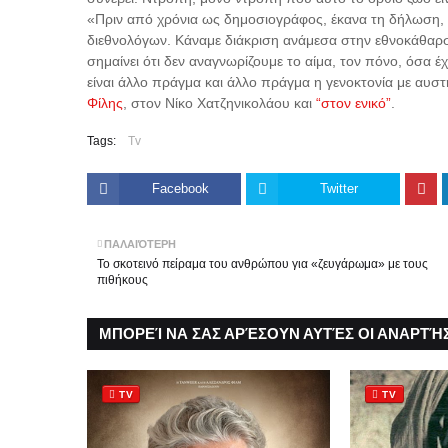
«Πριν από χρόνια ως δημοσιογράφος, έκανα τη δήλωση,
διεθνολόγων. Κάναμε διάκριση ανάμεσα στην εθνοκάθαρση
σημαίνει ότι δεν αναγνωρίζουμε το αίμα, τον πόνο, όσα έ
είναι άλλο πράγμα και άλλο πράγμα η γενοκτονία με αυσ
Φίλης
, στον Νίκο Χατζηνικολάου και
“στον ενικό”
.
Tags:
Tv
Facebook
Twitter
ΠΑΛΑΙΌΤΕΡΗ
Το σκοτεινό πείραμα του ανθρώπου για «ζευγάρωμα» με τους
πιθήκους
ΜΠΟΡΕΊ ΝΑ ΣΑΣ ΑΡΈΣΟΥΝ ΑΥΤΈΣ ΟΙ ΑΝΑΡΤΉΣ
TV
TV