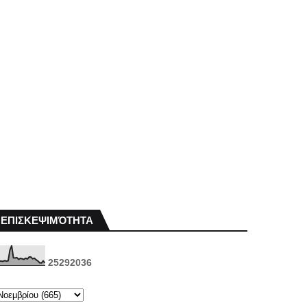
ΕΠΙΣΚΕΨΙΜΌΤΗΤΑ
2
5
2
9
2
0
3
6