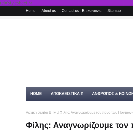
rel='stylesheet'/>
Home
About us
Contact us - Επικοινωνία
Sitemap
HOME
ΑΠΟΚΛΕΙΣΤΙΚΑ
ΑΝΘΡΩΠΟΣ & ΚΟΙΝΩΝ
Αρχική σελίδα
Tv
Φίλης: Αναγνωρίζουμε τον πόνο των Ποντίων 
Φίλης: Αναγνωρίζουμε τον 