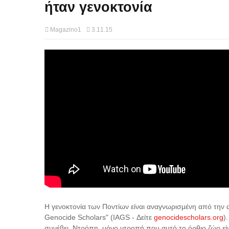
ήταν γενοκτονία
Magazino1
3.11.15
Η γενοκτονία των Ποντίων είναι αναγνωρισμένη από την α
Genocide Scholars" (IAGS - Δείτε
genocidescholars.org
)
συνέβει. Ντρόπη, μόνο ντροπή που αυτό το όρθιο ζώο εί