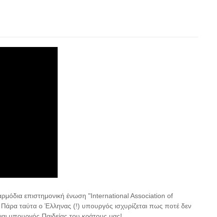
ρμόδια επιστημονική ένωση "International Association of
. Πάρα ταύτα ο Έλληνας (!) υπουργός ισχυρίζεται πως ποτέ δεν
ναι υπουργός Παιδείας του κράτους μας!