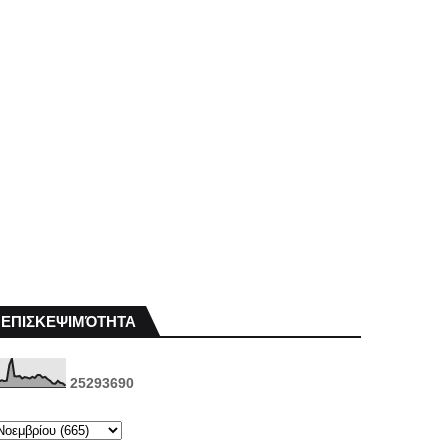
ΕΠΙΣΚΕΨΙΜΌΤΗΤΑ
2
5
2
9
3
6
9
0