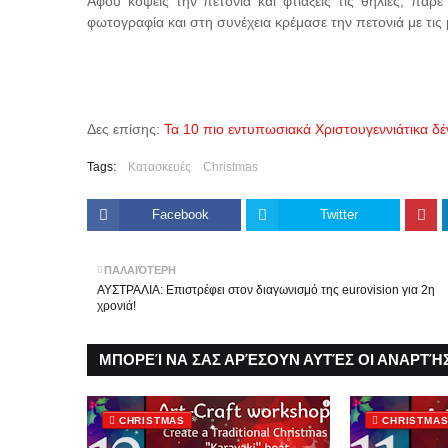
Αφού κόψεις την πετονιά και φτιάξεις τις θηλιές, πάρ
φωτογραφία και στη συνέχεια κρέμασε την πετονιά με τις 
Δες επίσης:
Τα 10 πιο εντυπωσιακά Χριστουγεννιάτικα δ
Tags:
Κατασκευές
Christmas
Facebook
Twitter
ΠΑΛΑΙΌΤΕΡΗ
ΑΥΣΤΡΑΛΙΑ: Επιστρέφει στον διαγωνισμό της eurovision για 2η
χρονιά!
ΜΠΟΡΕΊ ΝΑ ΣΑΣ ΑΡΈΣΟΥΝ ΑΥΤΈΣ ΟΙ ΑΝΑΡΤΉΣ
CHRISTMAS
CHRISTMA