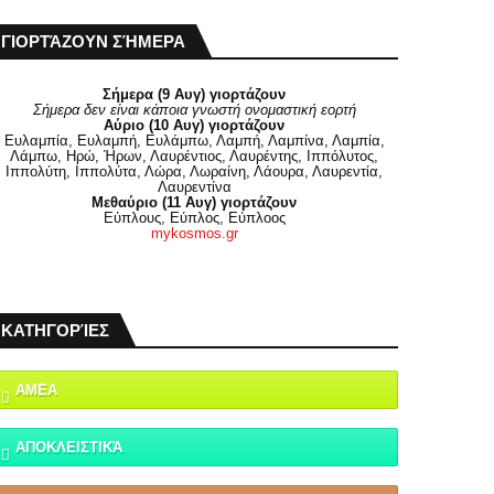
ΓΙΟΡΤΆΖΟΥΝ ΣΉΜΕΡΑ
Σήμερα (9 Αυγ) γιορτάζουν
Σήμερα δεν είναι κάποια γνωστή ονομαστική εορτή
Αύριο (10 Αυγ) γιορτάζουν
Ευλαμπία, Ευλαμπή, Ευλάμπω, Λαμπή, Λαμπίνα, Λαμπία,
Λάμπω, Ηρώ, Ήρων, Λαυρέντιος, Λαυρέντης, Ιππόλυτος,
Ιππολύτη, Ιππολύτα, Λώρα, Λωραίνη, Λάουρα, Λαυρεντία,
Λαυρεντίνα
Μεθαύριο (11 Αυγ) γιορτάζουν
Εύπλους, Εύπλος, Εύπλοος
mykosmos.gr
ΚΑΤΗΓΟΡΊΕΣ
ΑΜΕΑ
ΑΠΟΚΛΕΙΣΤΙΚΆ