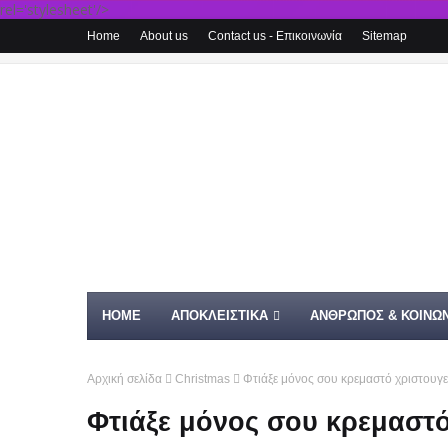
rel='stylesheet'/>
Home
About us
Contact us - Επικοινωνία
Sitemap
HOME
ΑΠΟΚΛΕΙΣΤΙΚΑ
ΑΝΘΡΩΠΟΣ & ΚΟΙΝΩΝ
Αρχική σελίδα
Christmas
Φτιάξε μόνος σου κρεμαστό χριστουγε
Φτιάξε μόνος σου κρεμαστό