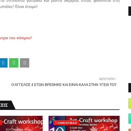
ε τα υπόλοιπα γατζάκια και βάλτα ακριβώς όπως φαίνονται στη
μπάλες! Είναι έτοιμο!
έντρα του κόσμου!
ΝΕΌΤΕΡΗ
O AΓΓEΛOΣ 4 ETΩN BPEΘHKE KAI EINAI KAΛA ΣTHN YΓEIA TOY
ΕΙΣ
S
CHRISTMAS