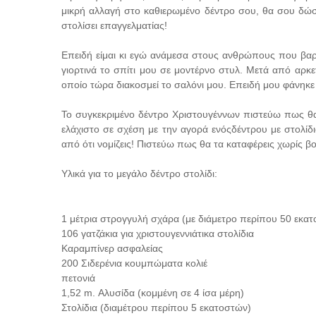
μικρή αλλαγή στο καθιερωμένο δέντρο σου, θα σου δώσε
στολίσει επαγγελματίας!
Επειδή είμαι κι εγώ ανάμεσα στους ανθρώπους που βαρι
γιορτινά το σπίτι μου σε μοντέρνο στυλ. Μετά από αρκ
οποίο τώρα διακοσμεί το σαλόνι μου. Επειδή μου φάνηκε
Το συγκεκριμένο δέντρο Χριστουγέννων πιστεύω πως θα φα
ελάχιστο σε σχέση με την αγορά ενόςδέντρου με στολίδι
από ότι νομίζεις! Πιστεύω πως θα τα καταφέρεις χωρίς βο
Υλικά για το μεγάλο δέντρο στολίδι:
1 μέτρια στρογγυλή σχάρα (με διάμετρο περίπου 50 εκατ
106 γατζάκια για χριστουγεννιάτικα στολίδια
Καραμπίνερ ασφαλείας
200 Σιδερένια κουμπώματα κολιέ
πετονιά
1,52 m. Αλυσίδα (κομμένη σε 4 ίσα μέρη)
Στολίδια (διαμέτρου περίπου 5 εκατοστών)