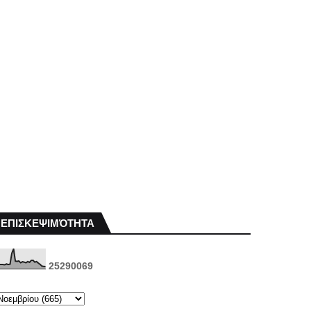
ΕΠΙΣΚΕΨΙΜΌΤΗΤΑ
2
5
2
9
0
0
6
9