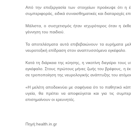
Από την επεξεργασία των στοιχείων προέκυψε ότι η έ
συμπεριφοράς, ειδικά συναισθηματικές και διαταραχές επ
Μάλιστα, ο συσχετισμός ήταν ισχυρότερος όταν η έκθε
γέννηση του παιδιού.
Τα αποτελέσματα αυτά επιβεβαιώνουν τα ευρήματα μελε
νευροτοξική επίδραση στον αναπτυσσόμενο εγκέφαλο.
Κατά τη διάρκεια της κύησης, η νικοτίνη διεγείρει τους
εγκέφαλο. Στους πρώτους μήνες ζωής του βρέφους, η έκ
σε τροποποίηση της νευρολογικής ανάπτυξης του ατόμο
«Η μελέτη αποδεικνύει με σαφήνεια ότι το παθητικό κάπ
υγεία, θα πρέπει να αποφεύγεται και για τις συμπε
επισημαίνουν οι ερευνητές.
Πηγή:health.in.gr