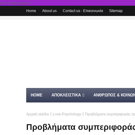
rel='stylesheet'/>
Home
About us
Contact us - Επικοινωνία
Sitemap
HOME
ΑΠΟΚΛΕΙΣΤΙΚΑ
ΑΝΘΡΩΠΟΣ & ΚΟΙΝΩΝ
Αρχική σελίδα
Love-Psychology
Προβλήματα συμπεριφοράς προ
Προβλήματα συμπεριφοράς 