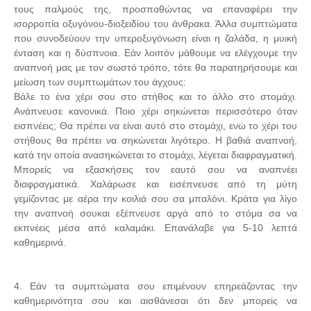
τους παλμούς της, προσπαθώντας να επαναφέρει την
ισορροπία οξυγόνου-διοξειδίου του άνθρακα. Άλλα συμπτώματα
που συνοδεύουν την υπεροξυγόνωση είναι η ζαλάδα, η μυική
ένταση και η δύσπνοια. Εάν λοιπόν μάθουμε να ελέγχουμε την
αναπνοή μας με τον σωστό τρόπο, τότε θα παρατηρήσουμε και
μείωση των συμπτωμάτων του άγχους:
Βάλε το ένα χέρι σου στο στήθος και το άλλο στο στομάχι.
Ανάπνευσε κανονικά. Ποιο χέρι σηκώνεται περισσότερο όταν
εισπνέεις; Θα πρέπει να είναι αυτό στο στομάχι, ενώ το χέρι του
στήθους θα πρέπει να σηκώνεται λιγότερο. Η βαθιά αναπνοή,
κατά την οποία ανασηκώνεται το στομάχι, λέγεται διαφραγματική.
Μπορείς να εξασκήσεις τον εαυτό σου να αναπνέει
διαφραγματικά. Χαλάρωσε και εισέπνευσε από τη μύτη
γεμίζοντας με αέρα την κοιλιά σου σα μπαλόνι. Κράτα για λίγο
την αναπνοή σουκαι εξέπνευσε αργά από το στόμα σα να
εκπνέεις μέσα από καλαμάκι. Επανάλαβε για 5-10 λεπτά
καθημερινά.
4. Εάν τα συμπτώματα σου επιμένουν επηρεάζοντας την
καθημερινότητα σου και αισθάνεσαι ότι δεν μπορείς να