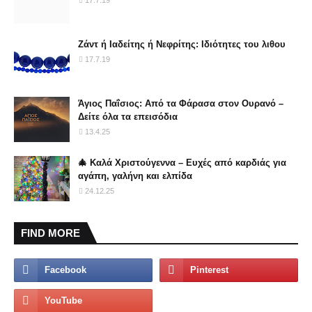
17.7.19
Ζάντ ή Ιαδείτης ή Νεφρίτης: Ιδιότητες του λιθου
17.7.19
Άγιος Παΐσιος: Από τα Φάρασα στον Ουρανό –
Δείτε όλα τα επεισόδια
13.4.25
🎄 Καλά Χριστούγεννα – Ευχές από καρδιάς για
αγάπη, γαλήνη και ελπίδα
24.12.25
FIND MORE