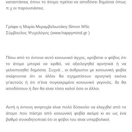
καταστάσεις όπου το άτομο πρέπει να αποδόσει δημόσια όπως
π.χ οι παρουσιάσεις.
Γράφει η Μαρία Μεραμβελιωτάκη-Simon MSc
Σύμβουλος Ψυχολόγος (www.happymind.gr )
Πίσω από το έντονο αυτό κοινωνικό άγχος, κρύβεται ο φόβος ότι
το άτομο μπορεί να κριθεί, να αξιολογηθεί αρνητικά ή να
γελιοποιηθεί δημόσια. Συχνά , οι άνθρωποι με κοινωνική φοβία
σκέφτονται ότι οι άλλοι θα σχηματίσουν αρνητική εικόνα
γι’αυτούς ή ότι σ’ένα συγκεκριμένο κοινωνικό γεγονός, δε θα
αποδόσουν ή δεν θα είναι τόσο καλοί όσο οι άλλοι.
Αυτή η έντονη ανησυχία είναι πολύ δύσκολο να ελεγχθεί από το
άτομο που πάσχει από κοινωνική φοβία ακόμα κι αν ως ένα
βαθμό συνειδητοποιεί ότι οι φόβοι του είναι υπερβολικοί.