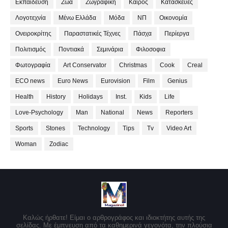
Εκπαίδευση
Ζώα
Ζωγραφική
Καιρός
Κατασκευές
Λογοτεχνία
Μένω Ελλάδα
Μόδα
ΝΠ
Οικονομία
Ονειροκρίτης
Παραστατικές Τέχνες
Πάσχα
Περίεργα
Πολιτισμός
Ποντιακά
Σεμινάρια
Φιλοσοφια
Φωτογραφία
Art Conservator
Christmas
Cook
Creal
ECO news
Euro News
Eurovision
Film
Genius
Health
History
Holidays
Inst.
Kids
Life
Love-Psychology
Man
National
News
Reporters
Sports
Stones
Technology
Tips
Tv
Video Art
Woman
Zodiac
Καλώς ήρθατε! Είμαι ο αρθρογράφος και ιδιοκτήτης αυτής της
σελίδας. Με έμπνευση από τα καθημερινά γεγονότα, την πλούσια