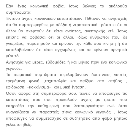
Εάν έχεις κοινωνική φοβία, ίσως βιώνεις τα ακόλουθα
συμπτώματα:
Έντονο άγχος κοινωνικών καταστάσεων. Πιθανόν να ανησυχείς
ότι θα συμπεριφερθείς με αδέξιο ή ντροπιαστικό τρόπο κι ότι οι
άλλοι θα σκεφτούν ότι είσαι ανόητος, ανεπαρκής κτλ. Ίσως
επίσης να φοβάσαι ότι οι άλλοι, ιδίως άνθρωποι που δε
γνωρίζεις, παρατηρούν και κρίνουν την κάθε σου κίνηση ή ότι
καταλαβαίνουν ότι είσαι αγχωμένος και σε κρίνουν αρνητικά
γι’αυτό.
Ανησυχία για μέρες, εβδομάδες ή και μήνες πριν ένα κοινωνικό
γεγονός.
Τα σωματικά συμτώματα περιλαμβάνουν δύσπνοια, ναυτία,
τρεμάμενη φωνή ,ταχυπαλμία και σφίξιμο στο στήθος ,
εφίδρωση, «κοκκίνισμα», και μυική ένταση.
Όσον αφορά στη συμπεριφορά σου, τείνεις να αποφεύγεις τις
καταστάσεις που σου προκαλούν άγχος με τρόπο που
επηρεάζει την καθημερινή σου λειτουργικότητα ενώ όταν
αναγκάζεσαι να παραστείς σ’ενα κοινωνικό γεγονός , ίσως
αποφεύγεις να συμμετάσχεις σε συζητήσεις από φόβο μήπως
γελιοποιηθείς.