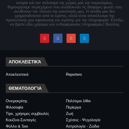
ιστορία και τον πολιτισμό της χώρας μας και παγκοσμίως,
δημιουργούμε περιεχόμενο που αναδεικνύει τις διάφορες φωνές που
συνθέτουν τον πλούτο της κοινότητάς μας. Η σελίδα μου δεν
χρηματοδοτείται από το κράτος, αλλά είναι αποτέλεσμα της
προσωπικής μου αφοσίωσης και αγάπης για την πληροφορία. Ελπίζω
να βρείτε εδώ χρήσιμες και ενδιαφέρουσες πληροφορίες! Βασίλης
ΑΠΟΚΛΕΙΣΤΙΚΆ
Αποκλειστικά
Reporters
ΘΕΜΑΤΟΛΟΓΊΑ
Ονειροκρίτης
Πολύτιμοι λίθοι
Φιλοσοφία
Περίεργα
Tips, χρήσιμες συμβουλές
Ζωή
Κουζίνα-Συνταγές
Σχέσεις - Ψυχολογία
Φύλλο & Sex
Αστρολογία - Ζώδια