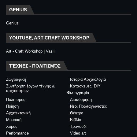
GENIUS
Genius
YOUTUBE, ART CRAFT WORKSHOP
Art - Craft Workshop | Vasili
ΤΈΧΝΕΣ - ΠΟΛΙΤΙΣΜΌΣ
Ζωγραφική
Ιστορία Αρχαιολογία
Συντήρηση έργων τέχνης &
Κατασκευές, DIY
αρχαιοτήτων
Φωτογραφία
Πολιτισμός
Διακόσμηση
Ποίηση
Νέοι Πρωταγωνιστές
Αρχιτεκτονική
Θέατρο
Μουσική
Βιβλίο
Χορός
Τραγούδι
Performance
Video art