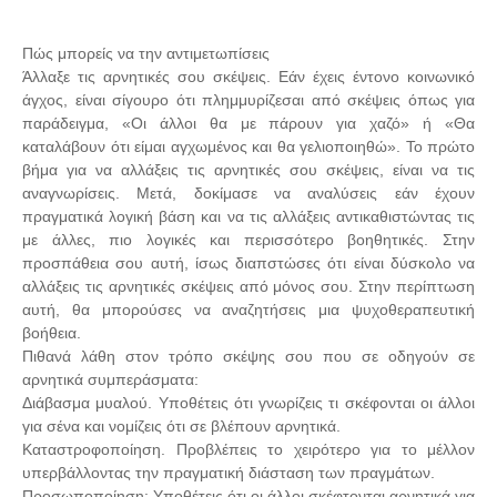
Πώς μπορείς να την αντιμετωπίσεις
Άλλαξε τις αρνητικές σου σκέψεις. Εάν έχεις έντονο κοινωνικό
άγχος, είναι σίγουρο ότι πλημμυρίζεσαι από σκέψεις όπως για
παράδειγμα, «Οι άλλοι θα με πάρουν για χαζό» ή «Θα
καταλάβουν ότι είμαι αγχωμένος και θα γελιοποιηθώ». Το πρώτο
βήμα για να αλλάξεις τις αρνητικές σου σκέψεις, είναι να τις
αναγνωρίσεις. Μετά, δοκίμασε να αναλύσεις εάν έχουν
πραγματικά λογική βάση και να τις αλλάξεις αντικαθιστώντας τις
με άλλες, πιο λογικές και περισσότερο βοηθητικές. Στην
προσπάθεια σου αυτή, ίσως διαπστώσες ότι είναι δύσκολο να
αλλάξεις τις αρνητικές σκέψεις από μόνος σου. Στην περίπτωση
αυτή, θα μπορούσες να αναζητήσεις μια ψυχοθεραπευτική
βοήθεια.
Πιθανά λάθη στον τρόπο σκέψης σου που σε οδηγούν σε
αρνητικά συμπεράσματα:
Διάβασμα μυαλού. Υποθέτεις ότι γνωρίζεις τι σκέφονται οι άλλοι
για σένα και νομίζεις ότι σε βλέπουν αρνητικά.
Καταστροφοποίηση. Προβλέπεις το χειρότερο για το μέλλον
υπερβάλλοντας την πραγματική διάσταση των πραγμάτων.
Προσωποποίηση: Υποθέτεις ότι οι άλλοι σκέφτονται αρνητικά για