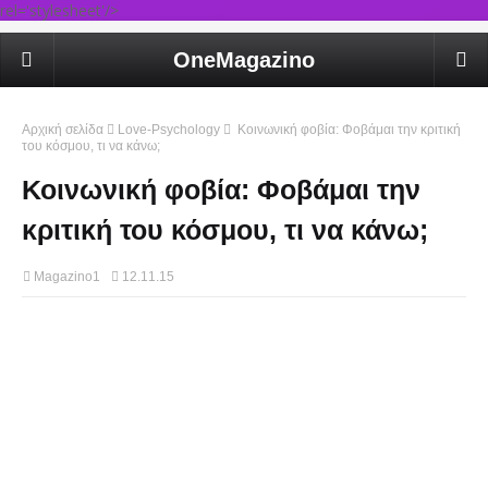
rel='stylesheet'/>
OneMagazino
Αρχική σελίδα
Love-Psychology
Κοινωνική φοβία: Φοβάμαι την κριτική
του κόσμου, τι να κάνω;
Κοινωνική φοβία: Φοβάμαι την
κριτική του κόσμου, τι να κάνω;
Magazino1
12.11.15