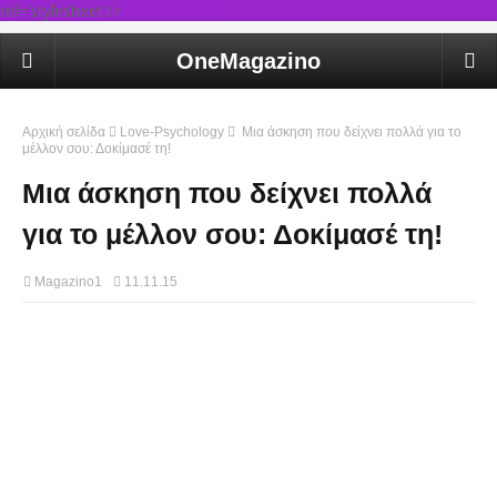
rel='stylesheet'/>
OneMagazino
Αρχική σελίδα
Love-Psychology
Μια άσκηση που δείχνει πολλά για το
μέλλον σου: Δοκίμασέ τη!
Μια άσκηση που δείχνει πολλά
για το μέλλον σου: Δοκίμασέ τη!
Magazino1
11.11.15