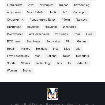
Εκπαίδευση
Ζώα
Ζωγραφική
Καιρός
Κατασκευές
Λογοτεχνία
Μένω Ελλάδα
Μόδα
ΝΠ
Οικονομία
Ονειροκρίτης
Παραστατικές Τέχνες
Πάσχα
Περίεργα
Πολιτισμός
Ποντιακά
Σεμινάρια
Φιλοσοφια
Φωτογραφία
Art Conservator
Christmas
Cook
Creal
ECO news
Euro News
Eurovision
Film
Genius
Health
History
Holidays
Inst.
Kids
Life
Love-Psychology
Man
National
News
Reporters
Sports
Stones
Technology
Tips
Tv
Video Art
Woman
Zodiac
Καλώς ήρθατε! Είμαι ο αρθρογράφος και ιδιοκτήτης αυτής της