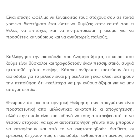
Είναι επίσης ωφέλιμο να ξανακοιτάς τους στόχους σου σε τακτά
χρονικά διαστήματα έτσι ώστε να θυμίζεις στον εαυτό σου τι
θέλεις να επιτύχεις και να κινητοποιείσαι ή ακόμα για να
προσθέτεις καινούριους και να αναθεωρείς παλιούς.
Καλλιέργησε την αισιοδοξία σου.Αναμφισβήτητα, οι καιροί που
ζούμε είναι δύσκολοι και τροφοδοτούν έναν πεσσιμιστικό, συχνά
ηττοπαθή τρόπο σκέψης. Κάποιοι άνθρωποι πιστεύουν ότι η
αισιοδοξία για το μέλλον είναι μη ρεαλιστική ενώ άλλοι διατηρούν
την πεποίθηση ότι «καλύτερα να μην ενθουσιάζομαι για να μην
απογοητευτώ».
Θεωρούν ότι μια πιο αρνητική θεώρηση των πραγμάτων είναι
προστατευτική απο μελλοντικές κακοτοπιές κι απογοήτευση,
αλλά στην ουσία είναι πιο πιθανό να τους αποτρέψει από το να
θέσουν στόχους, να έχουν αυτοπεποίθηση γι’αυτά που μπορούν
να καταφέρουν και από το να κινητοποιηθούν. Αντίθετα, οι
έρευενες δείχνουν πως οι αισιόδοξοι άνθρωποι επιμένουν, είναι