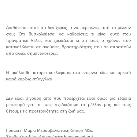
Αισθάνεσαι ποτέ ότι δεν ξέρεις τι να περιμένεις από το μέλλον
σου; Ότι δυσκολεύεσαι να καθορίσεις τι είναι αυτό που
πραγματικά θέλεις και χρειάζεσαι κι ότι ίσως ο χρόνος σου
καταναλώνεται σε ανούσιες δραστηριότητες που σε αποσπούν
από άλλες σημαντικότερες;
Η ακόλουθη ιστορία κυκλοφορεί στο ίντερνετ εδώ και αρκετό
καιρό,κυρίως στ’αγγλικά.
Δεν είμαι σίγουρη από που προέρχεται είναι όμως μια εξαίσια
μεταφορά για το πως σχεδιάζουμε το μέλλον μας και πως
θέτουμε τις προτεραιότητες στη ζωή μας.
Γράφει η Μαρία Μεραμβελιωτάκη-Simon MSc
Σύμβουλος Ψυχολόγος (www.happymind.gr )