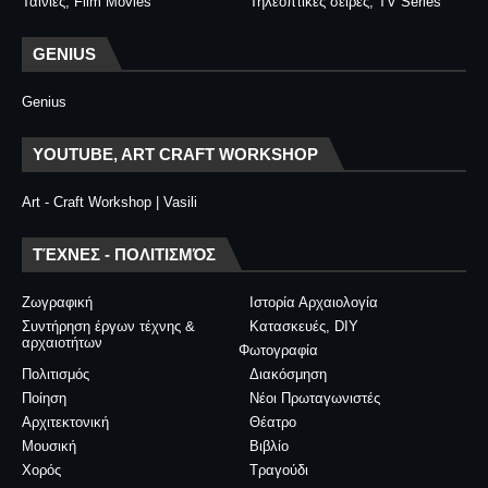
Ταινίες, Film Movies
Τηλεοπτικές σειρές, TV Series
GENIUS
Genius
YOUTUBE, ART CRAFT WORKSHOP
Art - Craft Workshop | Vasili
ΤΈΧΝΕΣ - ΠΟΛΙΤΙΣΜΌΣ
Ζωγραφική
Ιστορία Αρχαιολογία
Συντήρηση έργων τέχνης &
Κατασκευές, DIY
αρχαιοτήτων
Φωτογραφία
Πολιτισμός
Διακόσμηση
Ποίηση
Νέοι Πρωταγωνιστές
Αρχιτεκτονική
Θέατρο
Μουσική
Βιβλίο
Χορός
Τραγούδι