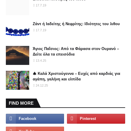
17.7.19
Ζάντ ή Ιαδείτης ή Νεφρίτης: Ιδιότητες του λιθου
17.7.19
Άγιος Παΐσιος: Από τα Φάρασα στον Ουρανό –
Δείτε όλα τα επεισόδια
13.4.25
🎄 Καλά Χριστούγεννα – Ευχές από καρδιάς για
αγάπη, γαλήνη και ελπίδα
24.12.25
FIND MORE