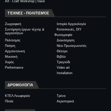
Art - Craft Workshop | Vasili
ΤΈΧΝΕΣ - ΠΟΛΙΤΙΣΜΌΣ
Ζωγραφική
Ιστορία Αρχαιολογία
Συντήρηση έργων τέχνης &
Κατασκευές, DIY
αρχαιοτήτων
Φωτογραφία
Πολιτισμός
Διακόσμηση
Ποίηση
Νέοι Πρωταγωνιστές
Αρχιτεκτονική
Θέατρο
Μουσική
Βιβλίο
Χορός
Τραγούδι
Performance
Video art
Installation
ΔΡΟΜΟΛΌΓΙΑ
ΚΤΕΛ Λεωφορεία
Τρένα
Πλοία
Αεροπορικά