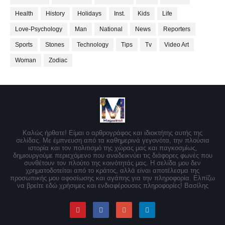
Health
History
Holidays
Inst.
Kids
Life
Love-Psychology
Man
National
News
Reporters
Sports
Stones
Technology
Tips
Tv
Video Art
Woman
Zodiac
Καλώς ήρθατε! Είμαι ο αρθρογράφος και ιδιοκτήτης αυτής της
σελίδας. Με έμπνευση από τα καθημερινά γεγονότα, την πλούσια
ιστορία και τον πολιτισμό της χώρας μας και παγκοσμίως,
δημιουργούμε περιεχόμενο που αναδεικνύει τις διάφορες φωνές που
συνθέτουν τον πλούτο της κοινότητάς μας. Η σελίδα μου δεν
χρηματοδοτείται από το κράτος, αλλά είναι αποτέλεσμα της
προσωπικής μου αφοσίωσης και αγάπης για την πληροφορία. Ελπίζω
να βρείτε εδώ χρήσιμες και ενδιαφέρουσες πληροφορίες! Βασίλης