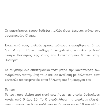
Οι επιστήμονες έχουν ξοδέψει πολλές ώρες έρευνας πάνω στο
συγκεκριμένο ζήτημα.
Ένας από τους απλούστερους τρόπους επινοήθηκε από τον
δρα Μπομπ Κάμινς, καθηγητή Ψυχολογίας στο Αυστραλιανό
Κέντρο Ποιότητας της Ζωής του Πανεπισημίου Ντήκιν, στην
Βικτώρια.
Το συγκεκριμένο επιστημονικό τεστ μετρά την ικανοποίηση των
ανθρώπων για την ζωή τους και, σε αντίθεση με άλλα τεστ, είναι
«εντελώς υποκειμενικό» κατά δήλωσή του δημιουργού του.
Το τεστ
Το τεστ αποτελείται από επτά ερωτήσεις, τις οποίες βαθμολογεί
κανείς από 0 έως 10. Το 0 υποδηλώνει την απόλυτη έλλειψη
ικανοποίησης, το 5 μία ουδέτερη κατάσταση και το 10 την πλήρη