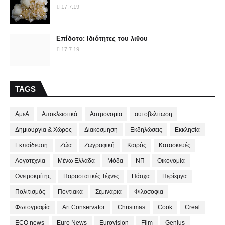
17.7.19
Επίδοτο: Ιδιότητες του λιθου
17.7.19
TAGS
ΑμεΑ
Αποκλειστικά
Αστρονομία
αυτοβελτίωση
Δημιουργία & Χώρος
Διακόσμηση
Εκδηλώσεις
Εκκλησία
Εκπαίδευση
Ζώα
Ζωγραφική
Καιρός
Κατασκευές
Λογοτεχνία
Μένω Ελλάδα
Μόδα
ΝΠ
Οικονομία
Ονειροκρίτης
Παραστατικές Τέχνες
Πάσχα
Περίεργα
Πολιτισμός
Ποντιακά
Σεμινάρια
Φιλοσοφια
Φωτογραφία
Art Conservator
Christmas
Cook
Creal
ECO news
Euro News
Eurovision
Film
Genius