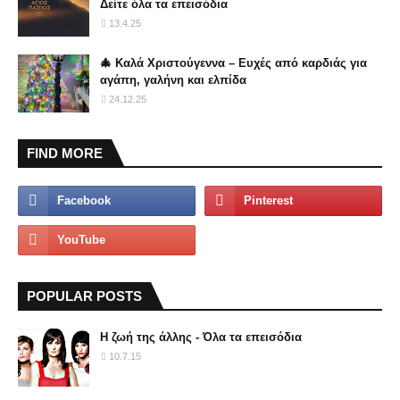
Δείτε όλα τα επεισόδια
13.4.25
🎄 Καλά Χριστούγεννα – Ευχές από καρδιάς για
αγάπη, γαλήνη και ελπίδα
24.12.25
FIND MORE
POPULAR POSTS
Η ζωή της άλλης - Όλα τα επεισόδια
10.7.15