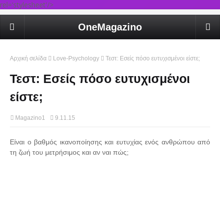
rel='stylesheet'/>
OneMagazino
Αρχική σελίδα
Love-Psychology
Τεστ: Εσείς πόσο ευτυχισμένοι είστε;
Τεστ: Εσείς πόσο ευτυχισμένοι
είστε;
Magazino1
9.11.15
Είναι ο βαθμός ικανοποίησης και ευτυχίας ενός ανθρώπου από
τη ζωή του μετρήσιμος και αν ναι πώς;