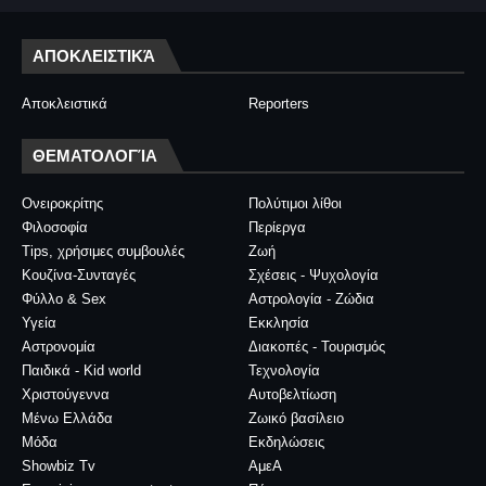
ΑΠΟΚΛΕΙΣΤΙΚΆ
Αποκλειστικά
Reporters
ΘΕΜΑΤΟΛΟΓΊΑ
Ονειροκρίτης
Πολύτιμοι λίθοι
Φιλοσοφία
Περίεργα
Tips, χρήσιμες συμβουλές
Ζωή
Κουζίνα-Συνταγές
Σχέσεις - Ψυχολογία
Φύλλο & Sex
Αστρολογία - Ζώδια
Υγεία
Εκκλησία
Αστρονομία
Διακοπές - Τουρισμός
Παιδικά - Kid world
Τεχνολογία
Χριστούγεννα
Αυτοβελτίωση
Μένω Ελλάδα
Ζωικό βασίλειο
Μόδα
Εκδηλώσεις
Showbiz Tv
ΑμεΑ