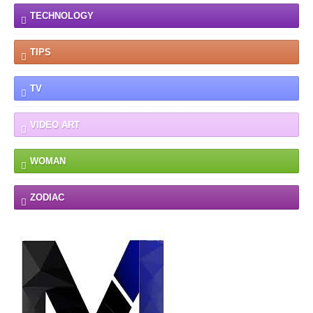
TECHNOLOGY
TIPS
TV
VIDEO ART
WOMAN
ZODIAC