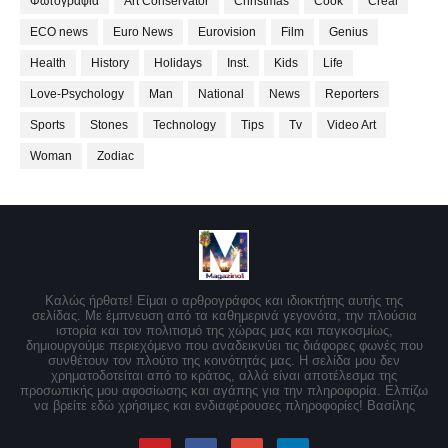
Φωτογραφία
Art Conservator
Christmas
Cook
Creal
ECO news
Euro News
Eurovision
Film
Genius
Health
History
Holidays
Inst.
Kids
Life
Love-Psychology
Man
National
News
Reporters
Sports
Stones
Technology
Tips
Tv
Video Art
Woman
Zodiac
Καλώς ήρθατε! Είμαι ο αρθρογράφος και ιδιοκτήτης αυτής της
σελίδας. Με έμπνευση από τα καθημερινά γεγονότα, την πλούσια
ιστορία και τον πολιτισμό της χώρας μας και παγκοσμίως,
δημιουργούμε περιεχόμενο που αναδεικνύει τις διάφορες φωνές που
συνθέτουν τον πλούτο της κοινότητάς μας. Η σελίδα μου δεν
χρηματοδοτείται από το κράτος, αλλά είναι αποτέλεσμα της
προσωπικής μου αφοσίωσης και αγάπης για την πληροφορία. Ελπίζω
να βρείτε εδώ χρήσιμες και ενδιαφέρουσες πληροφορίες! Βασίλης