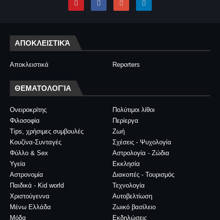
ΑΠΟΚΛΕΙΣΤΙΚΆ
Αποκλειστικά
Reporters
ΘΕΜΑΤΟΛΟΓΊΑ
Ονειροκρίτης
Πολύτιμοι λίθοι
Φιλοσοφία
Περίεργα
Tips, χρήσιμες συμβουλές
Ζωή
Κουζίνα-Συνταγές
Σχέσεις - Ψυχολογία
Φύλλο & Sex
Αστρολογία - Ζώδια
Υγεία
Εκκλησία
Αστρονομία
Διακοπές - Τουρισμός
Παιδικά - Kid world
Τεχνολογία
Χριστούγεννα
Αυτοβελτίωση
Μένω Ελλάδα
Ζωικό βασίλειο
Μόδα
Εκδηλώσεις