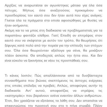
Αρχίζεις να αναρωτιέσαι αν αγωνίστηκες μάταια για όλα όσα
πέτυχες. Μήπως όσα αναζητούσες προκειμένου να
προσδιορίσεις τον εαυτό σου δεν ήταν αυτά που είχες ανάγκη;
Γίνεται όλα τα πράγματα στα οποία αφοσιώθηκες με θυσίες να
ήταν ασήμαντα;
Ακόμη και το να μπεις στη διαδικασια να προβληματιστείς για τα
παραπάνω φαντάζει ολέθριο. Γιατί; Επειδή αν επιτρέψεις στον
εαυτό σου να σκέφτεται με αυτόν τον τρόπο, θα θεωρήσεις ότι
ξέφυγες κατά πολύ από την πορεία για την επίτευξη των στόχων
σου. Όλα όσα θεωρούνταν αξιόλογα για σένα, θα μοιάζουν
πλέον άσκοπα. Θα αποδεχτείς απλώς την ήττα σου. Και δεν
είναι εύκολο να ξεκινήσεις εκ νέου τις προσπάθειές σου.
Τι κάνεις λοιπόν; Πώς απαλλάσσεσαι από τα δυσβάσταχτα
συναισθήματα που βιώνεις σκεπτόμενος τις άστοχες ενέργειες
στις οποίες επέλεξες να προβείς; Απλώς, αποφεύγεις αυτήν τη
διαδικασία. Αντ’ αυτού, αποφασίζεις να στρέψεις τις
«κατηγορίες» που βαραίνουν εσένα εναντίον άλλων ανθρώπων.
Έτσι, δεν χρειάζεται να εξετάσεις τα λάθη σου. Δεν απαιτείται να
επικεντρώσεις την προσοχή σου στο τι πήγε στραβά. Πλέον