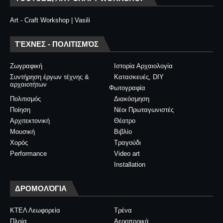
Art - Craft Workshop | Vasili
ΤΈΧΝΕΣ - ΠΟΛΙΤΙΣΜΌΣ
Ζωγραφική
Ιστορία Αρχαιολογία
Συντήρηση έργων τέχνης &
Κατασκευές, DIY
αρχαιοτήτων
Φωτογραφία
Πολιτισμός
Διακόσμηση
Ποίηση
Νέοι Πρωταγωνιστές
Αρχιτεκτονική
Θέατρο
Μουσική
Βιβλίο
Χορός
Τραγούδι
Performance
Video art
Installation
ΔΡΟΜΟΛΌΓΙΑ
ΚΤΕΛ Λεωφορεία
Τρένα
Πλοία
Αεροπορικά