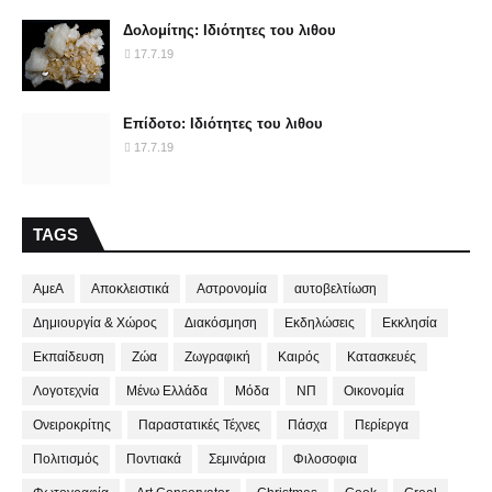
Δολομίτης: Ιδιότητες του λιθου
17.7.19
Επίδοτο: Ιδιότητες του λιθου
17.7.19
TAGS
ΑμεΑ
Αποκλειστικά
Αστρονομία
αυτοβελτίωση
Δημιουργία & Χώρος
Διακόσμηση
Εκδηλώσεις
Εκκλησία
Εκπαίδευση
Ζώα
Ζωγραφική
Καιρός
Κατασκευές
Λογοτεχνία
Μένω Ελλάδα
Μόδα
ΝΠ
Οικονομία
Ονειροκρίτης
Παραστατικές Τέχνες
Πάσχα
Περίεργα
Πολιτισμός
Ποντιακά
Σεμινάρια
Φιλοσοφια