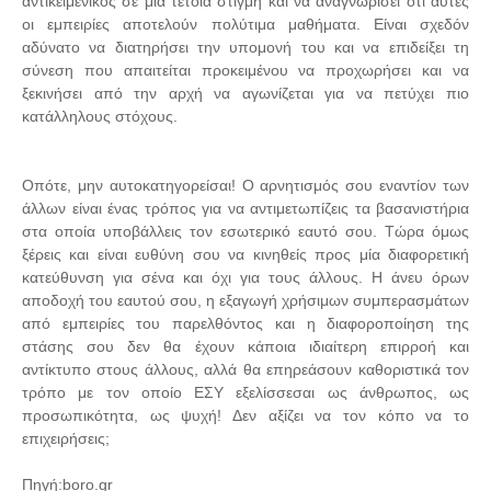
αντικειμενικός σε μια τέτοια στιγμή και να αναγνωρίσει ότι αυτές
οι εμπειρίες αποτελούν πολύτιμα μαθήματα. Είναι σχεδόν
αδύνατο να διατηρήσει την υπομονή του και να επιδείξει τη
σύνεση που απαιτείται προκειμένου να προχωρήσει και να
ξεκινήσει από την αρχή να αγωνίζεται για να πετύχει πιο
κατάλληλους στόχους.
Οπότε, μην αυτοκατηγορείσαι! Ο αρνητισμός σου εναντίον των
άλλων είναι ένας τρόπος για να αντιμετωπίζεις τα βασανιστήρια
στα οποία υποβάλλεις τον εσωτερικό εαυτό σου. Τώρα όμως
ξέρεις και είναι ευθύνη σου να κινηθείς προς μία διαφορετική
κατεύθυνση για σένα και όχι για τους άλλους. Η άνευ όρων
αποδοχή του εαυτού σου, η εξαγωγή χρήσιμων συμπερασμάτων
από εμπειρίες του παρελθόντος και η διαφοροποίηση της
στάσης σου δεν θα έχουν κάποια ιδιαίτερη επιρροή και
αντίκτυπο στους άλλους, αλλά θα επηρεάσουν καθοριστικά τον
τρόπο με τον οποίο ΕΣΥ εξελίσσεσαι ως άνθρωπος, ως
προσωπικότητα, ως ψυχή! Δεν αξίζει να τον κόπο να το
επιχειρήσεις;
Πηγή:boro.gr