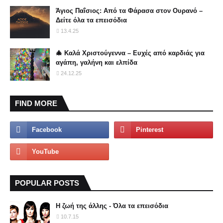
Άγιος Παΐσιος: Από τα Φάρασα στον Ουρανό –
Δείτε όλα τα επεισόδια
13.4.25
🎄 Καλά Χριστούγεννα – Ευχές από καρδιάς για
αγάπη, γαλήνη και ελπίδα
24.12.25
FIND MORE
POPULAR POSTS
Η ζωή της άλλης - Όλα τα επεισόδια
10.7.15