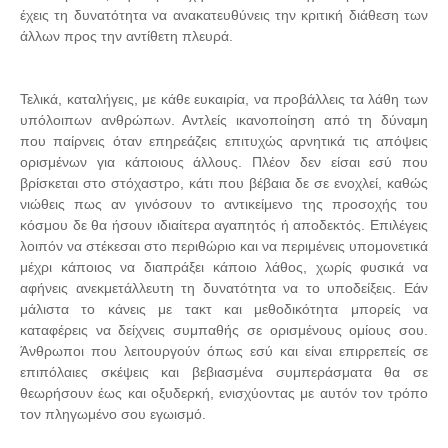
έχεις τη δυνατότητα να ανακατευθύνεις την κριτική διάθεση των
άλλων προς την αντίθετη πλευρά.
Τελικά, καταλήγεις, με κάθε ευκαιρία, να προβάλλεις τα λάθη των
υπόλοιπων ανθρώπων. Αντλείς ικανοποίηση από τη δύναμη
που παίρνεις όταν επηρεάζεις επιτυχώς αρνητικά τις απόψεις
ορισμένων για κάποιους άλλους. Πλέον δεν είσαι εσύ που
βρίσκεται στο στόχαστρο, κάτι που βέβαια δε σε ενοχλεί, καθώς
νιώθεις πως αν γινόσουν το αντικείμενο της προσοχής του
κόσμου δε θα ήσουν ιδιαίτερα αγαπητός ή αποδεκτός. Επιλέγεις
λοιπόν να στέκεσαι στο περιθώριο και να περιμένεις υπομονετικά
μέχρι κάποιος να διαπράξει κάποιο λάθος, χωρίς φυσικά να
αφήνεις ανεκμετάλλευτη τη δυνατότητα να το υποδείξεις. Εάν
μάλιστα το κάνεις με τακτ και μεθοδικότητα μπορείς να
καταφέρεις να δείχνεις συμπαθής σε ορισμένους ομίους σου.
Άνθρωποι που λειτουργούν όπως εσύ και είναι επιρρεπείς σε
επιπόλαιες σκέψεις και βεβιασμένα συμπεράσματα θα σε
θεωρήσουν έως και οξυδερκή, ενισχύοντας με αυτόν τον τρόπο
τον πληγωμένο σου εγωισμό.