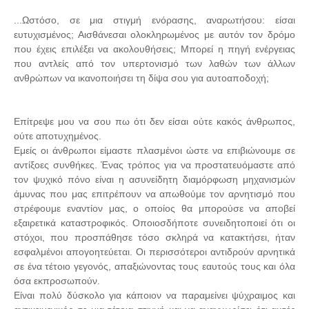
...Ωστόσο, σε μια στιγμή ενόρασης, αναρωτήσου: είσαι
ευτυχισμένος; Αισθάνεσαι ολοκληρωμένος με αυτόν τον δρόμο
που έχεις επιλέξει να ακολουθήσεις; Μπορεί η πηγή ενέργειας
που αντλείς από τον υπερτονισμό των λαθών των άλλων
ανθρώπων να ικανοποιήσει τη δίψα σου για αυτοαποδοχή;
Επίτρεψε μου να σου πω ότι δεν είσαι ούτε κακός άνθρωπος,
ούτε αποτυχημένος.
Εμείς οι άνθρωποι είμαστε πλασμένοι ώστε να επιβιώνουμε σε
αντίξοες συνθήκες. Ένας τρόπος για να προστατευόμαστε από
τον ψυχικό πόνο είναι η ασυνείδητη διαμόρφωση μηχανισμών
άμυνας που μας επιτρέπουν να απωθούμε τον αρνητισμό που
στρέφουμε εναντίον μας, ο οποίος θα μπορούσε να αποβεί
εξαιρετικά καταστροφικός. Οποιοσδήποτε συνειδητοποιεί ότι οι
στόχοι, που προσπάθησε τόσο σκληρά να κατακτήσει, ήταν
εσφαλμένοι απογοητεύεται. Οι περισσότεροι αντιδρούν αρνητικά
σε ένα τέτοιο γεγονός, απαξιώνοντας τους εαυτούς τους και όλα
όσα εκπροσωπούν.
Είναι πολύ δύσκολο για κάποιον να παραμείνει ψύχραιμος και