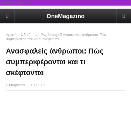
rel='stylesheet'/>
OneMagazino
Αρχική σελίδα
Love-Psychology
Ανασφαλείς άνθρωποι: Πώς
συμπεριφέρονται και τι σκέφτονται
Ανασφαλείς άνθρωποι: Πώς
συμπεριφέρονται και τι
σκέφτονται
Magazino1
8.11.15