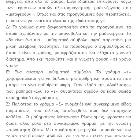
ενέργεια, από όλο το φάσμα. Είναι ιδιαίτερα επικίνδυνες λόγω
των τεραστίων ποσών ηλεκτρομαγνητικής ραδιενέργειας που
«μεταφέρουν». Οπως και στις προηγούμενες δύο περιπτώσεις,
οι «ακτίνες γ» είναι αποτέλεσμα της «διάσπασης γ».
Δ: Το γράμμα αυτό διαφοροποιείται από τα προηγούμενα, τα
οποία σχετίζονταν με την ακτινοβολία και την ραδιενέργεια. Το
«δ» είναι ένα πιο… μαθηματικό σύμβολο, αφού παριστάνει μια
μικρή μεταβολή ποσότητας. Για παράδειγμα ο συμβολισμός δt,
όπου t είναι ο χρόνος, μεταφράζεται σε ένα ελάχιστο χρονικό
διάστημα. Από εκεί προκύπτει και η γνωστή φράση «σε χρόνο
ντετέ».
Ε: Ενα αυστηρά μαθηματικό σύμβολο. Το γράμμα «ε»
χρησιμοποιείται για να δηλώσει μια αριθμητική ποσότητα που
μπορεί να γίνει αυθαίρετα μικρή. Στον κλάδο της «Ανάλυσης»
των μαθηματικών, το «ε» συναντάται σχεδόν σε κάθε σελίδα
ακαδημαϊκού συγγράματος.
Ζ: Παλιότερα το γράμμα «ζ» ονομάτιζε ένα συγκεκριμένο είδος
σωματιδίων, που τελικώς αποδείχθηκε πως δεν υπάρχουν
καθόλου. Ο μαθηματικός Μπέρναρντ Ρίμαν όμως, φρόντισε να
δώσει άλλο ρόλο στο συγκεκριμένο γράμμα, με την γνωστή
«συνάρτηση ζήτα». Μια συνάρτηση με μεγάλη σημασία για τον
τομέα της Θεωρίας Αριθμών και για την μελέτη των πρώτων