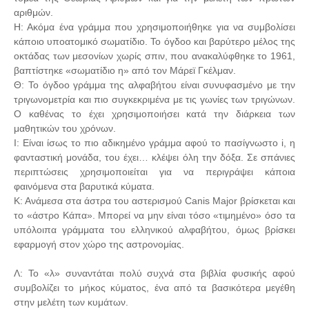
αριθμών.
Η: Ακόμα ένα γράμμα που χρησιμοποιήθηκε για να συμβολίσει
κάποιο υποατομικό σωματίδιο. Το όγδοο και βαρύτερο μέλος της
οκτάδας των μεσονίων χωρίς σπιν, που ανακαλύφθηκε το 1961,
βαπτίστηκε «σωματίδιο η» από τον Μάρεϊ Γκέλμαν.
Θ: Το όγδοο γράμμα της αλφαβήτου είναι συνυφασμένο με την
τριγωνομετρία και πιο συγκεκριμένα με τις γωνίες των τριγώνων.
Ο καθένας το έχει χρησιμοποιήσει κατά την διάρκεια των
μαθητικών του χρόνων.
Ι: Είναι ίσως το πιο αδικημένο γράμμα αφού το πασίγνωστο i, η
φανταστική μονάδα, του έχει… κλέψει όλη την δόξα. Σε σπάνιες
περιπτώσεις χρησιμοποιείται για να περιγράψει κάποια
φαινόμενα στα βαρυτικά κύματα.
Κ: Ανάμεσα στα άστρα του αστερισμού Canis Major βρίσκεται και
το «άστρο Κάπα». Μπορεί να μην είναι τόσο «τιμημένο» όσο τα
υπόλοιπα γράμματα του ελληνικού αλφαβήτου, όμως βρίσκει
εφαρμογή στον χώρο της αστρονομίας.
Λ: Το «λ» συναντάται πολύ συχνά στα βιβλία φυσικής αφού
συμβολίζει το μήκος κύματος, ένα από τα βασικότερα μεγέθη
στην μελέτη των κυμάτων.