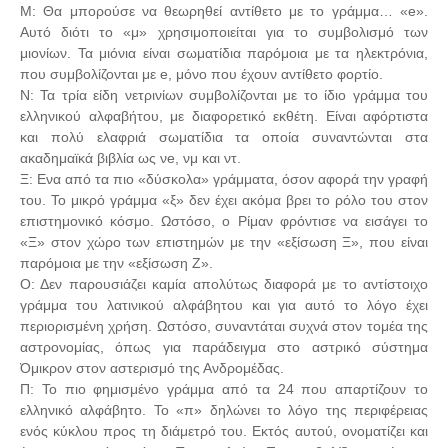
Μ: Θα μπορούσε να θεωρηθεί αντίθετο με το γράμμα… «e».
Αυτό διότι το «μ» χρησιμοποιείται για το συμβολισμό των
μιονίων. Τα μιόνια είναι σωματίδια παρόμοια με τα ηλεκτρόνια,
που συμβολίζονται με e, μόνο που έχουν αντίθετο φορτίο.
Ν: Τα τρία είδη νετρινίων συμβολίζονται με το ίδιο γράμμα του
ελληνικού αλφαβήτου, με διαφορετικό εκθέτη. Είναι αφόρτιστα
και πολύ ελαφριά σωματίδια τα οποία συναντώνται στα
ακαδημαϊκά βιβλία ως νe, νμ και ντ.
Ξ: Ενα από τα πιο «δύσκολα» γράμματα, όσον αφορά την γραφή
του. Το μικρό γράμμα «ξ» δεν έχει ακόμα βρει το ρόλο του στον
επιστημονικό κόσμο. Ωστόσο, ο Ρίμαν φρόντισε να εισάγει το
«Ξ» στον χώρο των επιστημών με την «εξίσωση Ξ», που είναι
παρόμοια με την «εξίσωση Ζ».
Ο: Δεν παρουσιάζει καμία απολύτως διαφορά με το αντίστοιχο
γράμμα του λατινικού αλφάβητου και για αυτό το λόγο έχει
περιορισμένη χρήση. Ωστόσο, συναντάται συχνά στον τομέα της
αστρονομίας, όπως για παράδειγμα στο αστρικό σύστημα
Όμικρον στον αστερισμό της Ανδρομέδας.
Π: Το πιο φημισμένο γράμμα από τα 24 που απαρτίζουν το
ελληνικό αλφάβητο. Το «π» δηλώνει το λόγο της περιφέρειας
ενός κύκλου προς τη διάμετρό του. Εκτός αυτού, ονοματίζει και