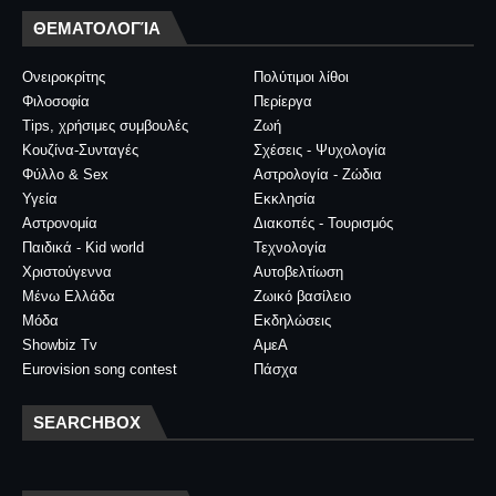
ΘΕΜΑΤΟΛΟΓΊΑ
Ονειροκρίτης
Πολύτιμοι λίθοι
Φιλοσοφία
Περίεργα
Tips, χρήσιμες συμβουλές
Ζωή
Κουζίνα-Συνταγές
Σχέσεις - Ψυχολογία
Φύλλο & Sex
Αστρολογία - Ζώδια
Υγεία
Εκκλησία
Αστρονομία
Διακοπές - Τουρισμός
Παιδικά - Kid world
Τεχνολογία
Χριστούγεννα
Αυτοβελτίωση
Μένω Ελλάδα
Ζωικό βασίλειο
Μόδα
Εκδηλώσεις
Showbiz Tv
ΑμεΑ
Eurovision song contest
Πάσχα
SEARCHBOX