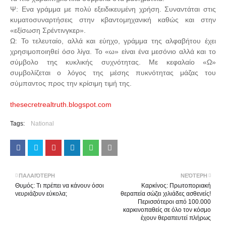
Ψ: Ενα γράμμα με πολύ εξειδικευμένη χρήση. Συναντάται στις
κυματοσυναρτήσεις στην κβαντομηχανική καθώς και στην
«εξίσωση Σρέντινγκερ».
Ω: Το τελευταίο, αλλά και εύηχο, γράμμα της αλφαβήτου έχει
χρησιμοποιηθεί όσο λίγα. Το «ω» είναι ένα μεσόνιο αλλά και το
σύμβολο της κυκλικής συχνότητας. Με κεφαλαίο «Ω»
συμβολίζεται ο λόγος της μέσης πυκνότητας μάζας του
σύμπαντος προς την κρίσιμη τιμή της.
thesecretrealtruth.blogspot.com
Tags:
National
ΠΑΛΑΙΌΤΕΡΗ
ΝΕΌΤΕΡΗ
Θυμός: Τι πρέπει να κάνουν όσοι
Καρκίνος: Πρωτοποριακή
νευριάζουν εύκολα;
θεραπεία σώζει χιλιάδες ασθενείς!
Περισσότεροι από 100.000
καρκινοπαθείς σε όλο τον κόσμο
έχουν θεραπευτεί πλήρως