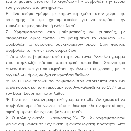
ένα σημαντικό μεσόνιο. Το κεφαλαίο «Π» συμβολίζει την έννοια
του γινομένου στα μαθηματικά.
Ρ: Ενα ακόμα γράμμα με σημαντική χρήση στον χώρο της
επιστήμης. Το «ρ» χρησιμοποιείται για να εκφράσει την
πυκνότητα μιας ουσίας, ή ενός υλικού.
Σ: Χρησιμοποιείται από μαθηματικούς και φυσικούς, με
διαφορετικό όμως τρόπο. Στα μαθηματικά το κεφαλαίο «Σ»
συμβολίζει το άθροισμα συγκεκριμένων όρων. Στην φυσική,
συμβολίζει το «σπιν» ενός σωματιδίου.
Τ: Αποτελεί τα βαρύτερο από τα τρία λεπτόνια. Άλλο ένα γράμμα
που συμβολίζει κάποιο υποατομικό σωματίδιο. Σπανιότερα
συναντάται και για να εκφράσει την έννοια του χρόνου, με το
αγγλικό «t» όμως να έχει επικρατήσει διεθνώς.
Υ: Το ύψιλον δηλώνει το σωματίδιο που αποτελείται από ένα
μπλε κουάρκ και το αντικουάρκ του. Ανακαλύφθηκε το 1977 από
τον Leon Lederman κατά λάθος.
Φ: Είναι το… αναπληρωματικό γράμμα το «θ». Αν χρειαστεί να
συμβολίσουμε δύο γωνίες, τότε η δεύτερη θα ονομαστεί «φ»,
αφού η πρώτη θα έχει συμβολιστεί με «θ».
Χ: Ο πολύ γνωστός… «άγνωστος Χ». Το «Χ» χρησιμοποιείται
για να συμβολίσει την άγνωστη, ή ανυπολόγιστη ποσότητα. Από
τα πιο χαρακτηριστικά σύμβολα στα μαθηματικά.