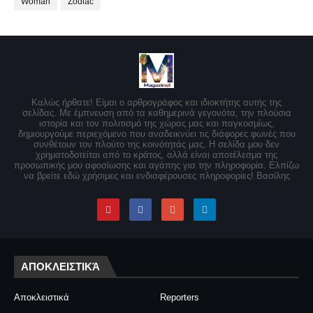
Woman
Zodiac
Καλώς ήρθατε! Είμαι ο αρθρογράφος και ιδιοκτήτης αυτής της
σελίδας. Με έμπνευση από τα καθημερινά γεγονότα, την πλούσια
ιστορία και τον πολιτισμό της χώρας μας και παγκοσμίως,
δημιουργούμε περιεχόμενο που αναδεικνύει τις διάφορες φωνές που
συνθέτουν τον πλούτο της κοινότητάς μας. Η σελίδα μου δεν
χρηματοδοτείται από το κράτος, αλλά είναι αποτέλεσμα της
προσωπικής μου αφοσίωσης και αγάπης για την πληροφορία. Ελπίζω
να βρείτε εδώ χρήσιμες και ενδιαφέρουσες πληροφορίες! Βασίλης
ΑΠΟΚΛΕΙΣΤΙΚΆ
Αποκλειστικά
Reporters