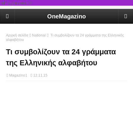
rel='stylesheet'/>
OneMagazino
Αρχική σελίδα
National
Τι συμβολίζουν τα 24 γράμματα της Eλληνικής
αλφαβήτου
Τι συμβολίζουν τα 24 γράμματα
της Eλληνικής αλφαβήτου
Magazino1
12.11.15