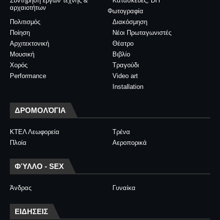
Συντήρηση έργων τέχνης &
Κατασκευές, DIY
αρχαιοτήτων
Φωτογραφία
Πολιτισμός
Διακόσμηση
Ποίηση
Νέοι Πρωταγωνιστές
Αρχιτεκτονική
Θέατρο
Μουσική
Βιβλίο
Χορός
Τραγούδι
Performance
Video art
Installation
ΔΡΟΜΟΛΌΓΙΑ
ΚΤΕΛ Λεωφορεία
Τρένα
Πλοία
Αεροπορικά
ΦΎΛΛΟ - SEX
Άνδρας
Γυναίκα
ΕΙΔΗΣΕΙΣ