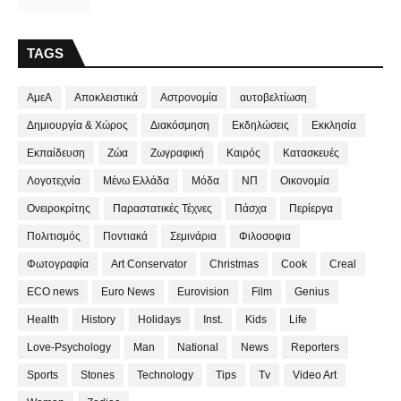
TAGS
ΑμεΑ
Αποκλειστικά
Αστρονομία
αυτοβελτίωση
Δημιουργία & Χώρος
Διακόσμηση
Εκδηλώσεις
Εκκλησία
Εκπαίδευση
Ζώα
Ζωγραφική
Καιρός
Κατασκευές
Λογοτεχνία
Μένω Ελλάδα
Μόδα
ΝΠ
Οικονομία
Ονειροκρίτης
Παραστατικές Τέχνες
Πάσχα
Περίεργα
Πολιτισμός
Ποντιακά
Σεμινάρια
Φιλοσοφια
Φωτογραφία
Art Conservator
Christmas
Cook
Creal
ECO news
Euro News
Eurovision
Film
Genius
Health
History
Holidays
Inst.
Kids
Life
Love-Psychology
Man
National
News
Reporters
Sports
Stones
Technology
Tips
Tv
Video Art