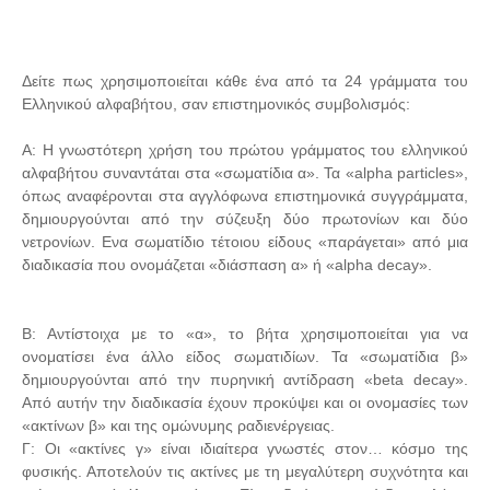
Δείτε πως χρησιμοποιείται κάθε ένα από τα 24 γράμματα του
Eλληνικού αλφαβήτου, σαν επιστημονικός συμβολισμός:
Α: Η γνωστότερη χρήση του πρώτου γράμματος του ελληνικού
αλφαβήτου συναντάται στα «σωματίδια α». Τα «alpha particles»,
όπως αναφέρονται στα αγγλόφωνα επιστημονικά συγγράμματα,
δημιουργούνται από την σύζευξη δύο πρωτονίων και δύο
νετρονίων. Ενα σωματίδιο τέτοιου είδους «παράγεται» από μια
διαδικασία που ονομάζεται «διάσπαση α» ή «alpha decay».
Β: Αντίστοιχα με το «α», το βήτα χρησιμοποιείται για να
ονοματίσει ένα άλλο είδος σωματιδίων. Τα «σωματίδια β»
δημιουργούνται από την πυρηνική αντίδραση «beta decay».
Από αυτήν την διαδικασία έχουν προκύψει και οι ονομασίες των
«ακτίνων β» και της ομώνυμης ραδιενέργειας.
Γ: Οι «ακτίνες γ» είναι ιδιαίτερα γνωστές στον… κόσμο της
φυσικής. Αποτελούν τις ακτίνες με τη μεγαλύτερη συχνότητα και