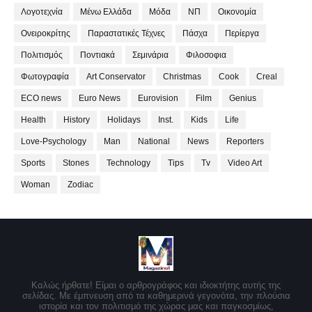
Λογοτεχνία
Μένω Ελλάδα
Μόδα
ΝΠ
Οικονομία
Ονειροκρίτης
Παραστατικές Τέχνες
Πάσχα
Περίεργα
Πολιτισμός
Ποντιακά
Σεμινάρια
Φιλοσοφια
Φωτογραφία
Art Conservator
Christmas
Cook
Creal
ECO news
Euro News
Eurovision
Film
Genius
Health
History
Holidays
Inst.
Kids
Life
Love-Psychology
Man
National
News
Reporters
Sports
Stones
Technology
Tips
Tv
Video Art
Woman
Zodiac
Καλώς ήρθατε! Είμαι ο αρθρογράφος και ιδιοκτήτης αυτής της
σελίδας. Με έμπνευση από τα καθημερινά γεγονότα, την πλούσια
ιστορία και τον πολιτισμό της χώρας μας και παγκοσμίως,