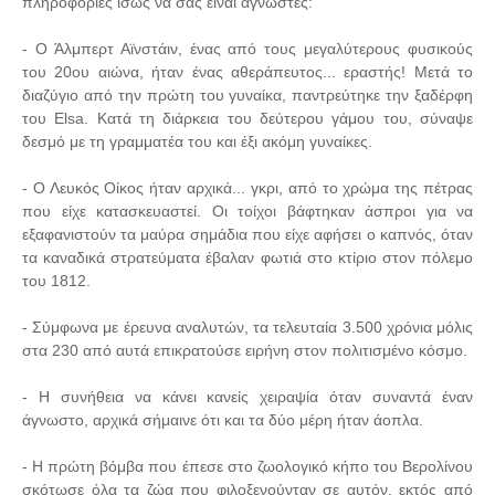
πληροφορίες ίσως να σας είναι άγνωστες:
- Ο Άλμπερτ Αϊνστάιν, ένας από τους μεγαλύτερους φυσικούς
του 20ου αιώνα, ήταν ένας αθεράπευτος... εραστής! Μετά το
διαζύγιο από την πρώτη του γυναίκα, παντρεύτηκε την ξαδέρφη
του Elsa. Κατά τη διάρκεια του δεύτερου γάμου του, σύναψε
δεσμό με τη γραμματέα του και έξι ακόμη γυναίκες.
- Ο Λευκός Οίκος ήταν αρχικά... γκρι, από το χρώμα της πέτρας
που είχε κατασκευαστεί. Οι τοίχοι βάφτηκαν άσπροι για να
εξαφανιστούν τα μαύρα σημάδια που είχε αφήσει ο καπνός, όταν
τα καναδικά στρατεύματα έβαλαν φωτιά στο κτίριο στον πόλεμο
του 1812.
- Σύμφωνα με έρευνα αναλυτών, τα τελευταία 3.500 χρόνια μόλις
στα 230 από αυτά επικρατούσε ειρήνη στον πολιτισμένο κόσμο.
- Η συνήθεια να κάνει κανείς χειραψία όταν συναντά έναν
άγνωστο, αρχικά σήμαινε ότι και τα δύο μέρη ήταν άοπλα.
- Η πρώτη βόμβα που έπεσε στο ζωολογικό κήπο του Βερολίνου
σκότωσε όλα τα ζώα που φιλοξενούνταν σε αυτόν, εκτός από