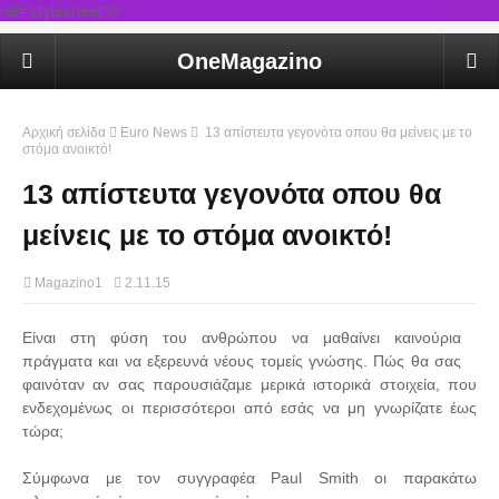
rel='stylesheet'/>
OneMagazino
Αρχική σελίδα
Euro News
13 απίστευτα γεγονότα οπου θα μείνεις με το
στόμα ανοικτό!
13 απίστευτα γεγονότα οπου θα
μείνεις με το στόμα ανοικτό!
Magazino1
2.11.15
Είναι στη φύση του ανθρώπου να μαθαίνει καινούρια
πράγματα και να εξερευνά νέους τομείς γνώσης. Πώς θα σας
φαινόταν αν σας παρουσιάζαμε μερικά ιστορικά στοιχεία, που
ενδεχομένως οι περισσότεροι από εσάς να μη γνωρίζατε έως
τώρα;
Σύμφωνα με τον συγγραφέα Paul Smith οι παρακάτω