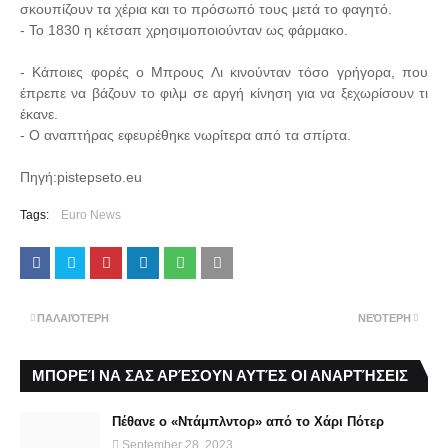
σκουπίζουν τα χέρια και το πρόσωπό τους μετά το φαγητό.
- Το 1830 η κέτσαπ χρησιμοποιούνταν ως φάρμακο.
- Κάποιες φορές ο Μπρους Λι κινούνταν τόσο γρήγορα, που
έπρεπε να βάζουν το φιλμ σε αργή κίνηση για να ξεχωρίσουν τι
έκανε.
- Ο αναπτήρας εφευρέθηκε νωρίτερα από τα σπίρτα.
Πηγή:pistepseto.eu
Tags:
Euro News
ΠΑΛΑΙΌΤΕΡΗ
ΝΕΌΤΕΡΗ
ΜΠΟΡΕΊ ΝΑ ΣΑΣ ΑΡΈΣΟΥΝ ΑΥΤΈΣ ΟΙ ΑΝΑΡΤΉΣΕΙΣ
Πέθανε ο «Ντάμπλντορ» από το Χάρι Πότερ
September 28, 2023