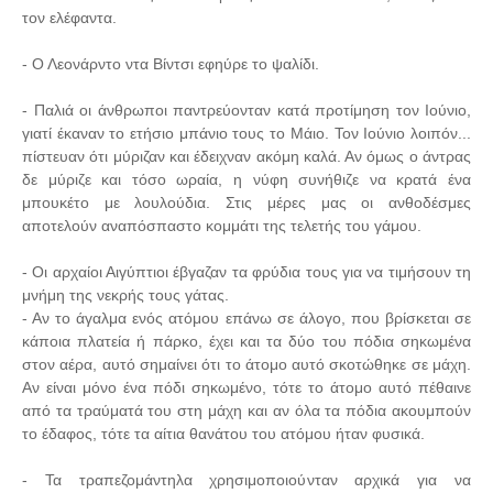
τον ελέφαντα.
- Ο Λεονάρντο ντα Βίντσι εφηύρε το ψαλίδι.
- Παλιά οι άνθρωποι παντρεύονταν κατά προτίμηση τον Ιούνιο,
γιατί έκαναν το ετήσιο μπάνιο τους το Μάιο. Τον Ιούνιο λοιπόν...
πίστευαν ότι μύριζαν και έδειχναν ακόμη καλά. Αν όμως ο άντρας
δε μύριζε και τόσο ωραία, η νύφη συνήθιζε να κρατά ένα
μπουκέτο με λουλούδια. Στις μέρες μας οι ανθοδέσμες
αποτελούν αναπόσπαστο κομμάτι της τελετής του γάμου.
- Οι αρχαίοι Αιγύπτιοι έβγαζαν τα φρύδια τους για να τιμήσουν τη
μνήμη της νεκρής τους γάτας.
- Αν το άγαλμα ενός ατόμου επάνω σε άλογο, που βρίσκεται σε
κάποια πλατεία ή πάρκο, έχει και τα δύο του πόδια σηκωμένα
στον αέρα, αυτό σημαίνει ότι το άτομο αυτό σκοτώθηκε σε μάχη.
Αν είναι μόνο ένα πόδι σηκωμένο, τότε το άτομο αυτό πέθαινε
από τα τραύματά του στη μάχη και αν όλα τα πόδια ακουμπούν
το έδαφος, τότε τα αίτια θανάτου του ατόμου ήταν φυσικά.
- Τα τραπεζομάντηλα χρησιμοποιούνταν αρχικά για να