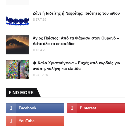
Ζάντ ή Ιαδείτης ή Νεφρίτης: Ιδιότητες του λιθου
17.7.19
Άγιος Παΐσιος: Από τα Φάρασα στον Ουρανό –
Δείτε όλα τα επεισόδια
13.4.25
🎄 Καλά Χριστούγεννα – Ευχές από καρδιάς για
αγάπη, γαλήνη και ελπίδα
24.12.25
FIND MORE