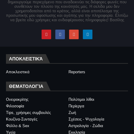
δημιουργούμε περιεχόμενο που αναδεικνύει τις διάφορες φωνές που
συνθέτουν τον πλούτο της κοινότητάς μας. Η σελίδα μου δεν
χρηματοδοτείται από το κράτος, αλλά είναι αποτέλεσμα της
προσωπικής μου αφοσίωσης και αγάπης για την πληροφορία. Ελπίζω
να βρείτε εδώ χρήσιμες και ενδιαφέρουσες πληροφορίες! Βασίλης
ΑΠΟΚΛΕΙΣΤΙΚΆ
Αποκλειστικά
Reporters
ΘΕΜΑΤΟΛΟΓΊΑ
Ονειροκρίτης
Πολύτιμοι λίθοι
Φιλοσοφία
Περίεργα
Tips, χρήσιμες συμβουλές
Ζωή
Κουζίνα-Συνταγές
Σχέσεις - Ψυχολογία
Φύλλο & Sex
Αστρολογία - Ζώδια
Υγεία
Εκκλησία