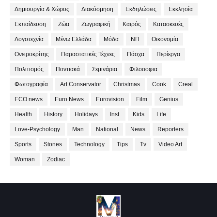
Δημιουργία & Χώρος
Διακόσμηση
Εκδηλώσεις
Εκκλησία
Εκπαίδευση
Ζώα
Ζωγραφική
Καιρός
Κατασκευές
Λογοτεχνία
Μένω Ελλάδα
Μόδα
ΝΠ
Οικονομία
Ονειροκρίτης
Παραστατικές Τέχνες
Πάσχα
Περίεργα
Πολιτισμός
Ποντιακά
Σεμινάρια
Φιλοσοφια
Φωτογραφία
Art Conservator
Christmas
Cook
Creal
ECO news
Euro News
Eurovision
Film
Genius
Health
History
Holidays
Inst.
Kids
Life
Love-Psychology
Man
National
News
Reporters
Sports
Stones
Technology
Tips
Tv
Video Art
Woman
Zodiac