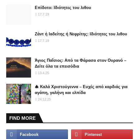
Επίδοτο: Ιδιότητες του λιθου
17.7.19
Ζάντ ή Ιαδείτης ή Νεφρίτης: Ιδιότητες του λιθου
17.7.19
Άγιος Παΐσιος: Από τα Φάρασα στον Ουρανό –
Δείτε όλα τα επεισόδια
13.4.25
🎄 Καλά Χριστούγεννα – Ευχές από καρδιάς για
αγάπη, γαλήνη και ελπίδα
24.12.25
FIND MORE