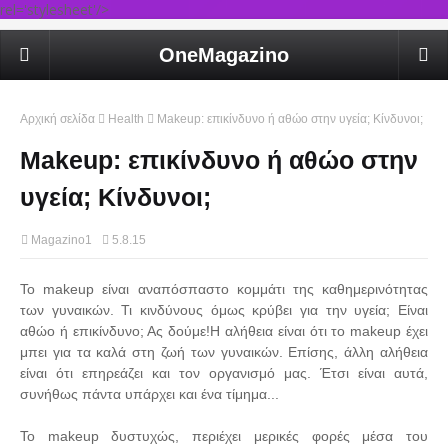
rel='stylesheet'/>
OneMagazino
Αρχική σελίδα
Health
Makeup: επικίνδυνο ή αθώο στην υγεία; Κίνδυνοι;
Makeup: επικίνδυνο ή αθώο στην
υγεία; Κίνδυνοι;
Magazino1
5.8.15
Το makeup είναι αναπόσπαστο κομμάτι της καθημερινότητας
των γυναικών. Τι κινδύνους όμως κρύβει για την υγεία; Είναι
αθώο ή επικίνδυνο; Ας δούμε!Η αλήθεια είναι ότι το makeup έχει
μπει για τα καλά στη ζωή των γυναικών. Επίσης, άλλη αλήθεια
είναι ότι επηρεάζει και τον οργανισμό μας. Έτσι είναι αυτά,
συνήθως πάντα υπάρχει και ένα τίμημα...
Το makeup δυστυχώς, περιέχει μερικές φορές μέσα του