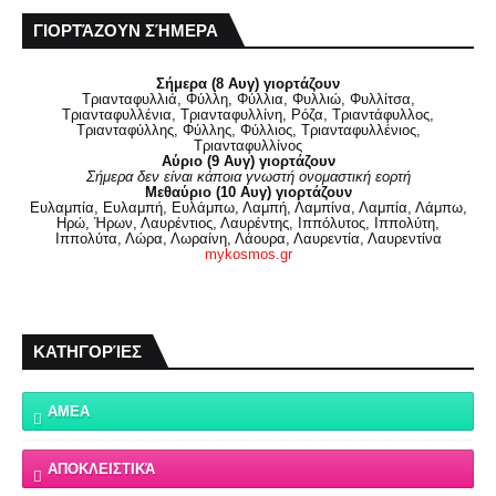
ΓΙΟΡΤΆΖΟΥΝ ΣΉΜΕΡΑ
Σήμερα (8 Αυγ) γιορτάζουν
Τριανταφυλλιά, Φύλλη, Φύλλια, Φυλλιώ, Φυλλίτσα,
Τριανταφυλλένια, Τριανταφυλλίνη, Ρόζα, Τριαντάφυλλος,
Τριανταφύλλης, Φύλλης, Φύλλιος, Τριανταφυλλένιος,
Τριανταφυλλίνος
Αύριο (9 Αυγ) γιορτάζουν
Σήμερα δεν είναι κάποια γνωστή ονομαστική εορτή
Μεθαύριο (10 Αυγ) γιορτάζουν
Ευλαμπία, Ευλαμπή, Ευλάμπω, Λαμπή, Λαμπίνα, Λαμπία, Λάμπω,
Ηρώ, Ήρων, Λαυρέντιος, Λαυρέντης, Ιππόλυτος, Ιππολύτη,
Ιππολύτα, Λώρα, Λωραίνη, Λάουρα, Λαυρεντία, Λαυρεντίνα
mykosmos.gr
ΚΑΤΗΓΟΡΊΕΣ
ΑΜΕΑ
ΑΠΟΚΛΕΙΣΤΙΚΆ