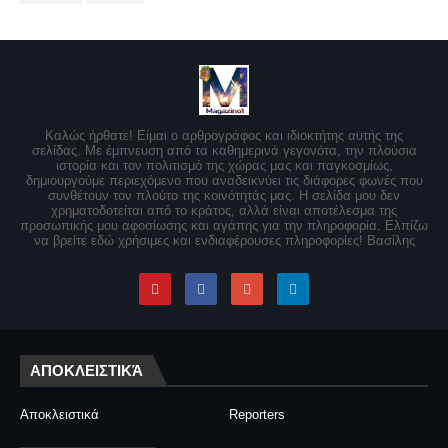
Καλώς ήρθατε! Είμαι ο αρθρογράφος και ιδιοκτήτης αυτής της
σελίδας. Με έμπνευση από τα καθημερινά γεγονότα, την πλούσια
ιστορία και τον πολιτισμό της χώρας μας και παγκοσμίως,
δημιουργούμε περιεχόμενο που αναδεικνύει τις διάφορες φωνές που
συνθέτουν τον πλούτο της κοινότητάς μας. Η σελίδα μου δεν
χρηματοδοτείται από το κράτος, αλλά είναι αποτέλεσμα της
προσωπικής μου αφοσίωσης και αγάπης για την πληροφορία. Ελπίζω
να βρείτε εδώ χρήσιμες και ενδιαφέρουσες πληροφορίες! Βασίλης
ΑΠΟΚΛΕΙΣΤΙΚΆ
Αποκλειστικά
Reporters