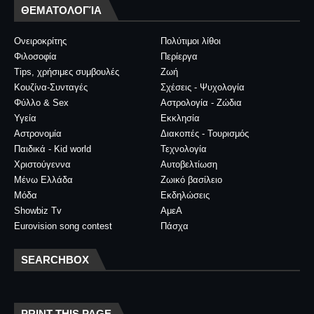
ΘΕΜΑΤΟΛΟΓΊΑ
Ονειροκρίτης
Πολύτιμοι λίθοι
Φιλοσοφία
Περίεργα
Tips, χρήσιμες συμβουλές
Ζωή
Κουζίνα-Συνταγές
Σχέσεις - Ψυχολογία
Φύλλο & Sex
Αστρολογία - Ζώδια
Υγεία
Εκκλησία
Αστρονομία
Διακοπές - Τουρισμός
Παιδικά - Kid world
Τεχνολογία
Χριστούγεννα
Αυτοβελτίωση
Μένω Ελλάδα
Ζωικό βασίλειο
Μόδα
Εκδηλώσεις
Showbiz Tv
ΑμεΑ
Eurovision song contest
Πάσχα
SEARCHBOX
PRINT THIS PAGE