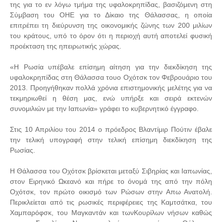
της για το εν λόγω τμήμα της υφαλοκρηπίδας, βασιζόμενη στη
Σύμβαση του ΟΗΕ για το Δίκαιο της Θάλασσας, η οποία
επιτρέπει τη διεύρυνση της οικονομικής ζώνης των 200 μιλίων
του κράτους, υπό το όρον ότι η περιοχή αυτή αποτελεί φυσική
προέκταση της ηπειρωτικής χώρας.
«Η Ρωσία υπέβαλε επίσημη αίτηση για την διεκδίκηση της
υφαλοκρηπίδας στη Θάλασσα τουο Οχότσκ τον Φεβρουάριο του
2013. Προηγήθηκαν πολλά χρόνια επιστημονικής μελέτης για να
τεκμηριωθεί η θέση μας, ενώ υπήρξε και σειρά εκτενών
συνομιλιών με την Ιαπωνία» γράφει το κυβερνητικό έγγραφο.
Στις 10 Απριλίου του 2014 ο πρόεδρος Βλαντίμιρ Πούτιν έβαλε
την τελική υπογραφή στην τελική επίσημη διεκδίκηση της
Ρωσίας.
Η Θάλασσα του Οχότσκ βρίσκεται μεταξύ Σιβηρίας και Ιαπωνίας,
στον Ειρηνικό Ωκεανό και πήρε το όνομά της από την πόλη
Οχότσκ, τον πρώτο οικισμό των Ρώσων στην Απω Ανατολή.
Περικλείεται από τις ρωσικές περιφέρειες της Καμτσάτκα, του
Χαμπαρόφσκ, του Μαγκαντάν και τωνΚουρίλων νήσων καθώς