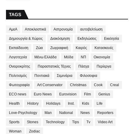
TAGS
ΑμεΑ
Αποκλειστικά
Αστρονομία
αυτοβελτίωση
Δημιουργία & Χώρος
Διακόσμηση
Εκδηλώσεις
Εκκλησία
Εκπαίδευση
Ζώα
Ζωγραφική
Καιρός
Κατασκευές
Λογοτεχνία
Μένω Ελλάδα
Μόδα
ΝΠ
Οικονομία
Ονειροκρίτης
Παραστατικές Τέχνες
Πάσχα
Περίεργα
Πολιτισμός
Ποντιακά
Σεμινάρια
Φιλοσοφια
Φωτογραφία
Art Conservator
Christmas
Cook
Creal
ECO news
Euro News
Eurovision
Film
Genius
Health
History
Holidays
Inst.
Kids
Life
Love-Psychology
Man
National
News
Reporters
Sports
Stones
Technology
Tips
Tv
Video Art
Woman
Zodiac