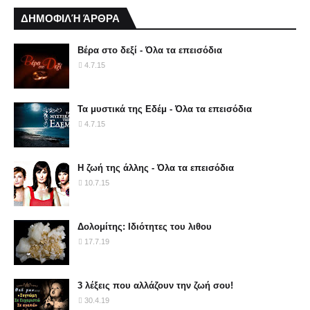
ΔΗΜΟΦΙΛΉ ΆΡΘΡΑ
Βέρα στο δεξί - Όλα τα επεισόδια
4.7.15
Τα μυστικά της Εδέμ - Όλα τα επεισόδια
4.7.15
Η ζωή της άλλης - Όλα τα επεισόδια
10.7.15
Δολομίτης: Ιδιότητες του λιθου
17.7.19
3 λέξεις που αλλάζουν την ζωή σου!
30.4.19