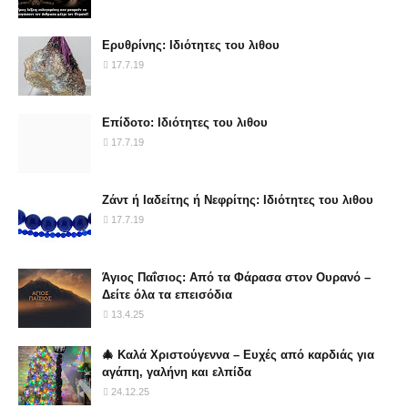
Ερυθρίνης: Ιδιότητες του λιθου
17.7.19
Επίδοτο: Ιδιότητες του λιθου
17.7.19
Ζάντ ή Ιαδείτης ή Νεφρίτης: Ιδιότητες του λιθου
17.7.19
Άγιος Παΐσιος: Από τα Φάρασα στον Ουρανό –
Δείτε όλα τα επεισόδια
13.4.25
🎄 Καλά Χριστούγεννα – Ευχές από καρδιάς για
αγάπη, γαλήνη και ελπίδα
24.12.25