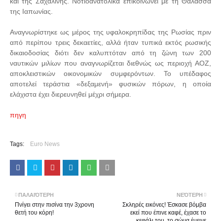
και της Σαχαλίνης. Νοτιοανατολικά επικοινωνεί με τη Θάλασσα
της Ιαπωνίας.
Αναγνωρίστηκε ως μέρος της υφαλοκρηπίδας της Ρωσίας πριν
από περίπου τρεις δεκαετίες, αλλά ήταν τυπικά εκτός ρωσικής
δικαιοδοσίας διότι δεν καλυπτόταν από τη ζώνη των 200
ναυτικών μιλίων που αναγνωρίζεται διεθνώς ως περιοχή ΑΟΖ,
αποκλειστικών οικονομικών συμφερόντων. Το υπέδαφος
αποτελεί τεράστια «δεξαμενή» φυσικών πόρων, η οποία
ελάχιστα έχει διερευνηθεί μέχρι σήμερα.
πηγη
Tags:
Euro News
ΠΑΛΑΙΌΤΕΡΗ
ΝΕΌΤΕΡΗ
Πνίγει στην πισίνα την 3χρονη
Σκληρές εικόνες! Έσκασε βόμβα
θετή του κόρη!
εκεί που έπινε καφέ, έχασε το
κεφάλι του, το σώμα έμεινε