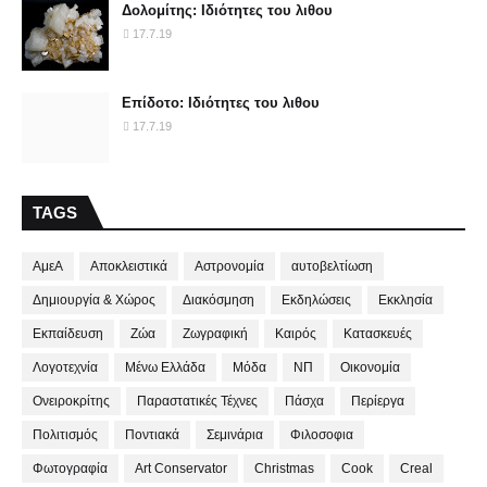
Δολομίτης: Ιδιότητες του λιθου
17.7.19
Επίδοτο: Ιδιότητες του λιθου
17.7.19
TAGS
ΑμεΑ
Αποκλειστικά
Αστρονομία
αυτοβελτίωση
Δημιουργία & Χώρος
Διακόσμηση
Εκδηλώσεις
Εκκλησία
Εκπαίδευση
Ζώα
Ζωγραφική
Καιρός
Κατασκευές
Λογοτεχνία
Μένω Ελλάδα
Μόδα
ΝΠ
Οικονομία
Ονειροκρίτης
Παραστατικές Τέχνες
Πάσχα
Περίεργα
Πολιτισμός
Ποντιακά
Σεμινάρια
Φιλοσοφια
Φωτογραφία
Art Conservator
Christmas
Cook
Creal