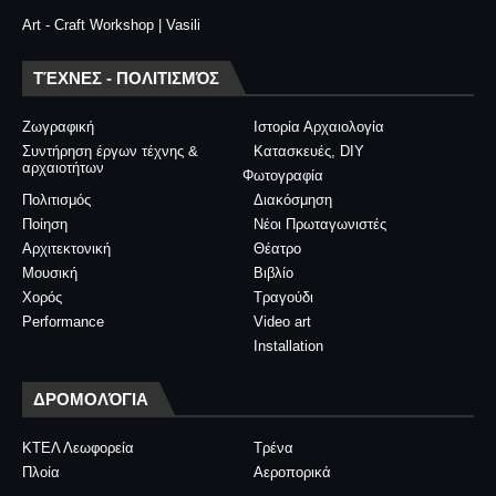
Art - Craft Workshop | Vasili
ΤΈΧΝΕΣ - ΠΟΛΙΤΙΣΜΌΣ
Ζωγραφική
Ιστορία Αρχαιολογία
Συντήρηση έργων τέχνης &
Κατασκευές, DIY
αρχαιοτήτων
Φωτογραφία
Πολιτισμός
Διακόσμηση
Ποίηση
Νέοι Πρωταγωνιστές
Αρχιτεκτονική
Θέατρο
Μουσική
Βιβλίο
Χορός
Τραγούδι
Performance
Video art
Installation
ΔΡΟΜΟΛΌΓΙΑ
ΚΤΕΛ Λεωφορεία
Τρένα
Πλοία
Αεροπορικά