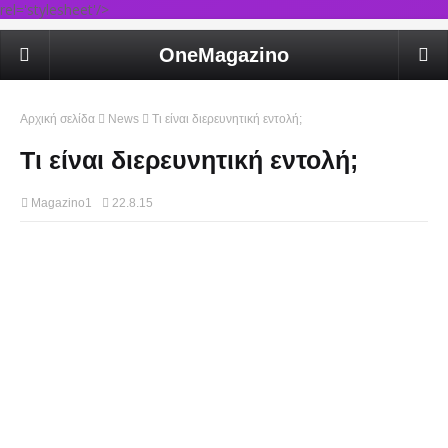
rel='stylesheet'/>
OneMagazino
Αρχική σελίδα
News
Τι είναι διερευνητική εντολή;
Τι είναι διερευνητική εντολή;
Magazino1
22.8.15