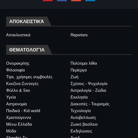
ΑΠΟΚΛΕΙΣΤΙΚΆ
Αποκλειστικά
Reporters
ΘΕΜΑΤΟΛΟΓΊΑ
Ονειροκρίτης
Πολύτιμοι λίθοι
Φιλοσοφία
Περίεργα
Tips, χρήσιμες συμβουλές
Ζωή
Κουζίνα-Συνταγές
Σχέσεις - Ψυχολογία
Φύλλο & Sex
Αστρολογία - Ζώδια
Υγεία
Εκκλησία
Αστρονομία
Διακοπές - Τουρισμός
Παιδικά - Kid world
Τεχνολογία
Χριστούγεννα
Αυτοβελτίωση
Μένω Ελλάδα
Ζωικό βασίλειο
Μόδα
Εκδηλώσεις
Showbiz Tv
ΑμεΑ