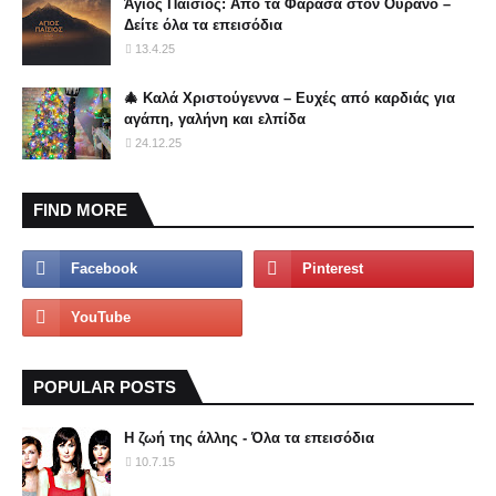
Άγιος Παΐσιος: Από τα Φάρασα στον Ουρανό –
Δείτε όλα τα επεισόδια
13.4.25
🎄 Καλά Χριστούγεννα – Ευχές από καρδιάς για
αγάπη, γαλήνη και ελπίδα
24.12.25
FIND MORE
POPULAR POSTS
Η ζωή της άλλης - Όλα τα επεισόδια
10.7.15