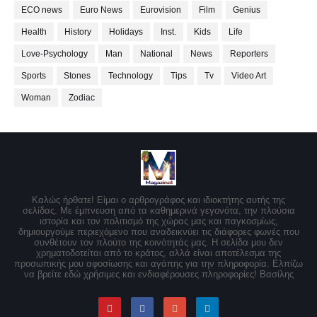
ECO news
Euro News
Eurovision
Film
Genius
Health
History
Holidays
Inst.
Kids
Life
Love-Psychology
Man
National
News
Reporters
Sports
Stones
Technology
Tips
Tv
Video Art
Woman
Zodiac
Καλώς ήρθατε! Είμαι ο αρθρογράφος και ιδιοκτήτης αυτής της
σελίδας. Με έμπνευση από τα καθημερινά γεγονότα, την πλούσια
ιστορία και τον πολιτισμό της χώρας μας και παγκοσμίως,
δημιουργούμε περιεχόμενο που αναδεικνύει τις διάφορες φωνές που
συνθέτουν τον πλούτο της κοινότητάς μας. Η σελίδα μου δεν
χρηματοδοτείται από το κράτος, αλλά είναι αποτέλεσμα της
προσωπικής μου αφοσίωσης και αγάπης για την πληροφορία. Ελπίζω
να βρείτε εδώ χρήσιμες και ενδιαφέρουσες πληροφορίες! Βασίλης