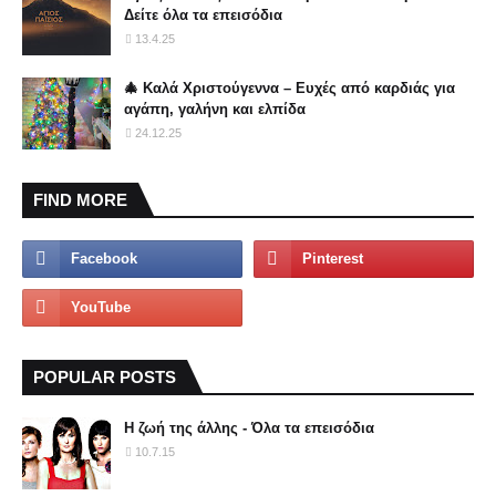
Δείτε όλα τα επεισόδια
13.4.25
🎄 Καλά Χριστούγεννα – Ευχές από καρδιάς για
αγάπη, γαλήνη και ελπίδα
24.12.25
FIND MORE
POPULAR POSTS
Η ζωή της άλλης - Όλα τα επεισόδια
10.7.15