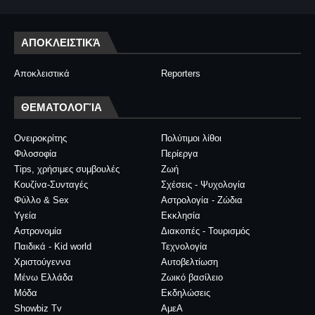
ΑΠΟΚΛΕΙΣΤΙΚΆ
Αποκλειστικά
Reporters
ΘΕΜΑΤΟΛΟΓΊΑ
Ονειροκρίτης
Πολύτιμοι λίθοι
Φιλοσοφία
Περίεργα
Tips, χρήσιμες συμβουλές
Ζωή
Κουζίνα-Συνταγές
Σχέσεις - Ψυχολογία
Φύλλο & Sex
Αστρολογία - Ζώδια
Υγεία
Εκκλησία
Αστρονομία
Διακοπές - Τουρισμός
Παιδικά - Kid world
Τεχνολογία
Χριστούγεννα
Αυτοβελτίωση
Μένω Ελλάδα
Ζωικό βασίλειο
Μόδα
Εκδηλώσεις
Showbiz Tv
ΑμεΑ