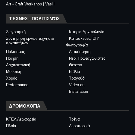
Art - Craft Workshop | Vasili
ΤΈΧΝΕΣ - ΠΟΛΙΤΙΣΜΌΣ
Ζωγραφική
Ιστορία Αρχαιολογία
Συντήρηση έργων τέχνης &
Κατασκευές, DIY
αρχαιοτήτων
Φωτογραφία
Πολιτισμός
Διακόσμηση
Ποίηση
Νέοι Πρωταγωνιστές
Αρχιτεκτονική
Θέατρο
Μουσική
Βιβλίο
Χορός
Τραγούδι
Performance
Video art
Installation
ΔΡΟΜΟΛΌΓΙΑ
ΚΤΕΛ Λεωφορεία
Τρένα
Πλοία
Αεροπορικά