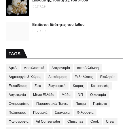
Δολομίτης: Ιδιότητες του λιθου
17.7.19
Επίδοτο: Ιδιότητες του λιθου
17.7.19
TAGS
ΑμεΑ
Αποκλειστικά
Αστρονομία
αυτοβελτίωση
Δημιουργία & Χώρος
Διακόσμηση
Εκδηλώσεις
Εκκλησία
Εκπαίδευση
Ζώα
Ζωγραφική
Καιρός
Κατασκευές
Λογοτεχνία
Μένω Ελλάδα
Μόδα
ΝΠ
Οικονομία
Ονειροκρίτης
Παραστατικές Τέχνες
Πάσχα
Περίεργα
Πολιτισμός
Ποντιακά
Σεμινάρια
Φιλοσοφια
Φωτογραφία
Art Conservator
Christmas
Cook
Creal