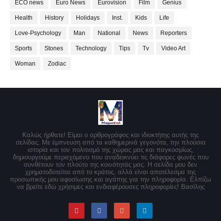
ECO news
Euro News
Eurovision
Film
Genius
Health
History
Holidays
Inst.
Kids
Life
Love-Psychology
Man
National
News
Reporters
Sports
Stones
Technology
Tips
Tv
Video Art
Woman
Zodiac
Καλώς ήρθατε! Είμαι ο αρθρογράφος και ιδιοκτήτης αυτής της
σελίδας. Με έμπνευση από τα καθημερινά γεγονότα, την πλούσια
ιστορία και τον πολιτισμό της χώρας μας και παγκοσμίως,
δημιουργούμε περιεχόμενο που αναδεικνύει τις διάφορες φωνές που
συνθέτουν τον πλούτο της κοινότητάς μας. Η σελίδα μου δεν
χρηματοδοτείται από το κράτος, αλλά είναι αποτέλεσμα της
προσωπικής μου αφοσίωσης και αγάπης για την πληροφορία. Ελπίζω
να βρείτε εδώ χρήσιμες και ενδιαφέρουσες πληροφορίες! Βασίλης