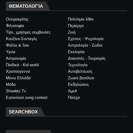
ΘΕΜΑΤΟΛΟΓΊΑ
Ονειροκρίτης
Πολύτιμοι λίθοι
Φιλοσοφία
Περίεργα
Tips, χρήσιμες συμβουλές
Ζωή
Κουζίνα-Συνταγές
Σχέσεις - Ψυχολογία
Φύλλο & Sex
Αστρολογία - Ζώδια
Υγεία
Εκκλησία
Αστρονομία
Διακοπές - Τουρισμός
Παιδικά - Kid world
Τεχνολογία
Χριστούγεννα
Αυτοβελτίωση
Μένω Ελλάδα
Ζωικό βασίλειο
Μόδα
Εκδηλώσεις
Showbiz Tv
ΑμεΑ
Eurovision song contest
Πάσχα
SEARCHBOX