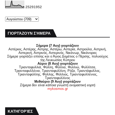
2
5
2
9
1
9
5
2
ΓΙΟΡΤΆΖΟΥΝ ΣΉΜΕΡΑ
Σήμερα (7 Αυγ) γιορτάζουν
Αστέριος, Αστέρης, Αστρης, Αστέρω, Αστερία, Αστρούλα, Αστρινή,
Αστερινή, Αστρινός, Αστερινός, Νικάνωρ, Νικάνορας
Σήμερα γιορτάζει επίσης και ο Άγιος Δομέτιος ο Πέρσης, πολυούχος
της Λευκωσίας Κύπρου
Αύριο (8 Αυγ) γιορτάζουν
Τριανταφυλλιά, Φύλλη, Φύλλια, Φυλλιώ, Φυλλίτσα,
Τριανταφυλλένια, Τριανταφυλλίνη, Ρόζα, Τριαντάφυλλος,
Τριανταφύλλης, Φύλλης, Φύλλιος, Τριανταφυλλένιος,
Τριανταφυλλίνος
Μεθαύριο (9 Αυγ) γιορτάζουν
Σήμερα δεν είναι κάποια γνωστή ονομαστική εορτή
mykosmos.gr
ΚΑΤΗΓΟΡΊΕΣ