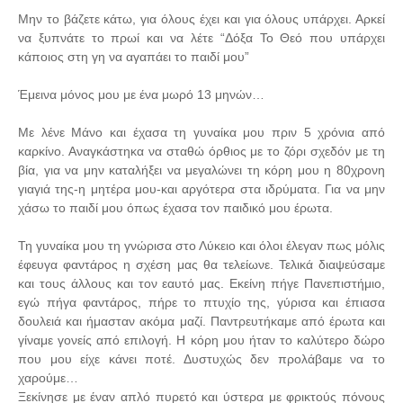
Μην το βάζετε κάτω, για όλους έχει και για όλους υπάρχει. Αρκεί
να ξυπνάτε το πρωί και να λέτε “Δόξα Το Θεό που υπάρχει
κάποιος στη γη να αγαπάει το παιδί μου”
Έμεινα μόνος μου με ένα μωρό 13 μηνών…
Με λένε Μάνο και έχασα τη γυναίκα μου πριν 5 χρόνια από
καρκίνο. Αναγκάστηκα να σταθώ όρθιος με το ζόρι σχεδόν με τη
βία, για να μην καταλήξει να μεγαλώνει τη κόρη μου η 80χρονη
γιαγιά της-η μητέρα μου-και αργότερα στα ιδρύματα. Για να μην
χάσω το παιδί μου όπως έχασα τον παιδικό μου έρωτα.
Τη γυναίκα μου τη γνώρισα στο Λύκειο και όλοι έλεγαν πως μόλις
έφευγα φαντάρος η σχέση μας θα τελείωνε. Τελικά διαψεύσαμε
και τους άλλους και τον εαυτό μας. Εκείνη πήγε Πανεπιστήμιο,
εγώ πήγα φαντάρος, πήρε το πτυχίο της, γύρισα και έπιασα
δουλειά και ήμασταν ακόμα μαζί. Παντρευτήκαμε από έρωτα και
γίναμε γονείς από επιλογή. Η κόρη μου ήταν το καλύτερο δώρο
που μου είχε κάνει ποτέ. Δυστυχώς δεν προλάβαμε να το
χαρούμε…
Ξεκίνησε με έναν απλό πυρετό και ύστερα με φρικτούς πόνους