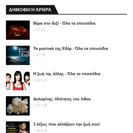
ΔΗΜΟΦΙΛΉ ΆΡΘΡΑ
Βέρα στο δεξί - Όλα τα επεισόδια
4.7.15
Τα μυστικά της Εδέμ - Όλα τα επεισόδια
4.7.15
Η ζωή της άλλης - Όλα τα επεισόδια
10.7.15
Δολομίτης: Ιδιότητες του λιθου
17.7.19
3 λέξεις που αλλάζουν την ζωή σου!
30.4.19