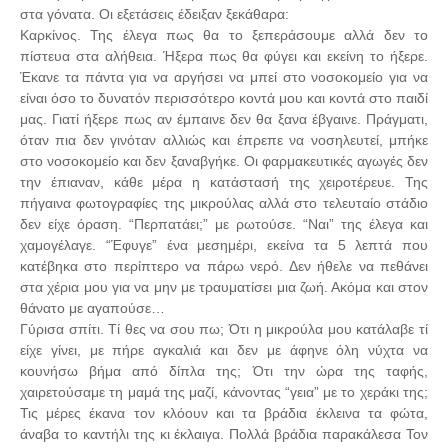
στα γόνατα. Οι εξετάσεις έδειξαν ξεκάθαρα:
Καρκίνος. Της έλεγα πως θα το ξεπεράσουμε αλλά δεν το
πίστευα στα αλήθεια. Ήξερα πως θα φύγει και εκείνη το ήξερε.
Έκανε τα πάντα για να αργήσει να μπεί στο νοσοκομείο για να
είναι όσο το δυνατόν περισσότερο κοντά μου και κοντά στο παιδί
μας. Γιατί ήξερε πως αν έμπαινε δεν θα ξανα έβγαινε. Πράγματι,
όταν πια δεν γινόταν αλλιώς και έπρεπε να νοσηλευτεί, μπήκε
στο νοσοκομείο και δεν ξαναβγήκε. Οι φαρμακευτικές αγωγές δεν
την έπιαναν, κάθε μέρα η κατάστασή της χειροτέρευε. Της
πήγαινα φωτογραφίες της μικρούλας αλλά στο τελευταίο στάδιο
δεν είχε όραση. “Περπατάει;” με ρωτούσε. “Ναι” της έλεγα και
χαμογέλαγε. “Έφυγε” ένα μεσημέρι, εκείνα τα 5 λεπτά που
κατέβηκα στο περίπτερο να πάρω νερό. Δεν ήθελε να πεθάνει
στα χέρια μου για να μην με τραυματίσει μια ζωή. Ακόμα και στον
θάνατο με αγαπούσε…
Γύρισα σπίτι. Τί θες να σου πω; Ότι η μικρούλα μου κατάλαβε τί
είχε γίνει, με πήρε αγκαλιά και δεν με άφηνε όλη νύχτα να
κουνήσω βήμα από δίπλα της; Ότι την ώρα της ταφής,
χαιρετούσαμε τη μαμά της μαζί, κάνοντας “γεια” με το χεράκι της;
Τις μέρες έκανα τον κλόουν και τα βράδια έκλεινα τα φώτα,
άναβα το καντήλι της κι έκλαιγα. Πολλά βράδια παρακάλεσα Τον