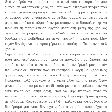
Θεό να έρθει να με πάρει μα το πρωί που το κοριτσάκι μου
ξυπνούσε και ζητούσε γάλα, το μετάνιωνα. Υπήρχαν στιγμές που
την είχα μεγαλύτερη ανάγκη από ποτέ. Όταν η μικρή μου έκανε
σπασμούς από το πυρετό, όταν τη βαφτίσαμε, όταν πήγε πρώτη
μέρα σε παιδικό σταθμό, όταν με έπαιρναν οι δασκάλες της να
πάω να τη πάρω επειδή έβγαλε μέσα στη μέση της χρονιάς
άγχος αποχωρισμού, όταν με έδιωξαν και έπιασα ότι να’ ναι
δουλειά γιατί φοβήθηκα μη μείνει νηστική η μικρή μου. Μην
τυχόν δεν έχω να της προσφέρω τα απαραίτητα. Πέρασαν έτσι 6
χρόνια.
Σήμερα είναι ολόιδια η μαμά της και στέκομαι περήφανος στο
πλάι της, περήφανος που παρά τη τραγωδία που ζήσαμε για
καιρό, έμεινε κάτι πολύ σπουδαίο από τον έρωτά μας, αυτόν
που κανείς δεν πίστευε πως θα κρατήσει. Η κόρη μου ξέρει πως
η μαμά της πέθανε από καρκίνο. Της έχω πεί όλη την αλήθεια.
Περάσαμε πολύ δύσκολα στην αρχή αλλά και πιο μετά. Όταν
μένεις μόνος σου με ένα παιδί, κάθε μέρα σου φαίνεται σαν να
είναι κολλημένη στην αρχή, σαν να μην υπάρχει ποτέ το
παρακάτω. Σαν να σταματάει ο χρόνος. Περάσαμε Πρωτοχρονιές
με κλάματα, Χριστούγεννα με θλίψη, καλοκαίρια κλεισμένοι στο
διαμέρισμά μας γιατί δεν είχα χρήματα να πάμε ούτε μέχρι το