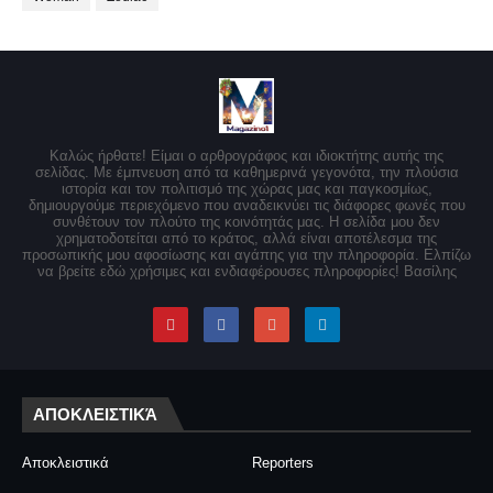
Καλώς ήρθατε! Είμαι ο αρθρογράφος και ιδιοκτήτης αυτής της
σελίδας. Με έμπνευση από τα καθημερινά γεγονότα, την πλούσια
ιστορία και τον πολιτισμό της χώρας μας και παγκοσμίως,
δημιουργούμε περιεχόμενο που αναδεικνύει τις διάφορες φωνές που
συνθέτουν τον πλούτο της κοινότητάς μας. Η σελίδα μου δεν
χρηματοδοτείται από το κράτος, αλλά είναι αποτέλεσμα της
προσωπικής μου αφοσίωσης και αγάπης για την πληροφορία. Ελπίζω
να βρείτε εδώ χρήσιμες και ενδιαφέρουσες πληροφορίες! Βασίλης
ΑΠΟΚΛΕΙΣΤΙΚΆ
Αποκλειστικά
Reporters