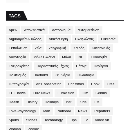
TAGS
ΑμεΑ
Αποκλειστικά
Αστρονομία
αυτοβελτίωση
Δημιουργία & Χώρος
Διακόσμηση
Εκδηλώσεις
Εκκλησία
Εκπαίδευση
Ζώα
Ζωγραφική
Καιρός
Κατασκευές
Λογοτεχνία
Μένω Ελλάδα
Μόδα
ΝΠ
Οικονομία
Ονειροκρίτης
Παραστατικές Τέχνες
Πάσχα
Περίεργα
Πολιτισμός
Ποντιακά
Σεμινάρια
Φιλοσοφια
Φωτογραφία
Art Conservator
Christmas
Cook
Creal
ECO news
Euro News
Eurovision
Film
Genius
Health
History
Holidays
Inst.
Kids
Life
Love-Psychology
Man
National
News
Reporters
Sports
Stones
Technology
Tips
Tv
Video Art
Woman
Zodiac