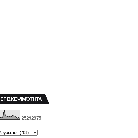
ΕΠΙΣΚΕΨΙΜΌΤΗΤΑ
2
5
2
9
2
9
7
5