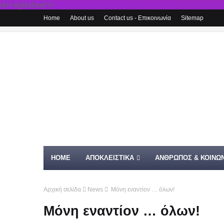
rel='stylesheet'/>
Home
About us
Contact us - Επικοινωνία
Sitemap
HOME
ΑΠΟΚΛΕΙΣΤΙΚΑ
ΑΝΘΡΩΠΟΣ & ΚΟΙΝΩΝ
Αρχική σελίδα
News
Μόνη εναντίον … όλων!
Μόνη εναντίον … όλων!