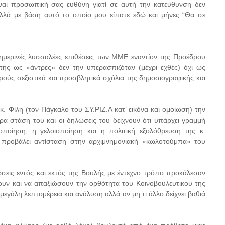
ναι προσωπική σας ευθύνη γιατί σε αυτή την κατεύθυνση δεν
ες αλλά με βάση αυτό το οποίο μου είπατε εδώ και μήνες “Θα σε
ημερινές λυσσαλέες επιθέσεις των ΜΜΕ εναντίον της Προέδρου
της ως «άντρες» δεν την υπερασπιζόταν (μέχρι εχθές) όχι ως
ιρούς σεξιστικά και προσβλητικά σχόλια της δημοσιογραφικής και
κ. Φίλη (τον Πάγκαλο του ΣΥ.ΡΙΖ.Α κατ’ εικόνα και ομοίωση) την
α στάση του και οι δηλώσεις του δείχνουν ότι υπάρχει γραμμή
ποίηση, η γελοιοποίηση και η πολιτική εξολόθρευση της κ.
 προβάλει αντίσταση στην αρχιμνημονιακή «κωλοτούμπα» του
τώσεις εντός και εκτός της Βουλής με έντεχνο τρόπο προκάλεσαν
ουν και να απαξιώσουν την ορθότητα του Κοινοβουλευτικού της
μεγάλη λεπτομέρεια και ανάλυση αλλά αν μη τι άλλο δείχνει βαθιά