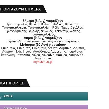
ΓΙΟΡΤΆΖΟΥΝ ΣΉΜΕΡΑ
Σήμερα (8 Αυγ) γιορτάζουν
Τριανταφυλλιά, Φύλλη, Φύλλια, Φυλλιώ, Φυλλίτσα,
Τριανταφυλλένια, Τριανταφυλλίνη, Ρόζα, Τριαντάφυλλος,
Τριανταφύλλης, Φύλλης, Φύλλιος, Τριανταφυλλένιος,
Τριανταφυλλίνος
Αύριο (9 Αυγ) γιορτάζουν
Σήμερα δεν είναι κάποια γνωστή ονομαστική εορτή
Μεθαύριο (10 Αυγ) γιορτάζουν
Ευλαμπία, Ευλαμπή, Ευλάμπω, Λαμπή, Λαμπίνα, Λαμπία,
Λάμπω, Ηρώ, Ήρων, Λαυρέντιος, Λαυρέντης, Ιππόλυτος,
Ιππολύτη, Ιππολύτα, Λώρα, Λωραίνη, Λάουρα, Λαυρεντία,
Λαυρεντίνα
mykosmos.gr
ΚΑΤΗΓΟΡΊΕΣ
ΑΜΕΑ
ΑΠΟΚΛΕΙΣΤΙΚΆ