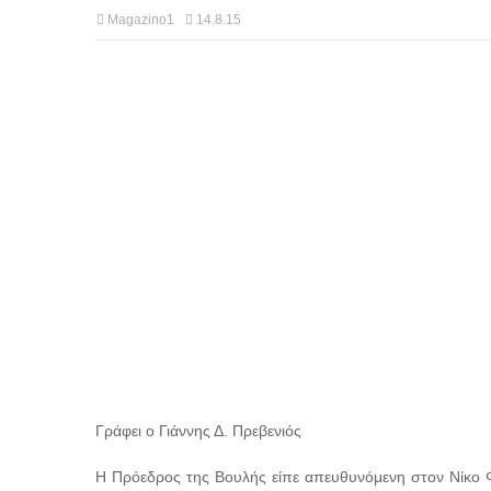
Magazino1
14.8.15
Γράφει ο Γιάννης Δ. Πρεβενιός
Η Πρόεδρος της Βουλής είπε απευθυνόμενη στον Νίκο Φί