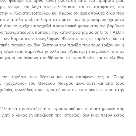
ε ένα φλύαρο (με ορθό λόγο) βουλευτή από ένα πρόβατο μιας
ωρίς γνώμη και λόγο στα κελεύσματα και τις αποφάσεις του
την κ. Κωνσταντοπούλου και θεωρώ ότι έχει απόλυτο δίκιο που
αι τον απόλυτο εξευτελισμό στα μάτια των ψηφοφόρων όχι μόνο
από όσα τους είχε υποσχεθεί προεκλογικά φέρνοντας πιο βάρβαρο
τους πραγματικούς υπαίτιους της καταστροφής μας δηλ. το ΠΑΣΟΚ
α των Ευρωπαίων τοκογλύφων. Φαίνεται πως οι καρέκλες και τα
τικής παρέας και δεν βλέπουν την παγίδα που τους έριξαν και η
λή «Αριστερή παρένθεση» αλλά μια «Αριστερή τραγωδία» που σε
 μικρή και ανίκανη προδίδοντας τις προσδοκίες και τις ελπίδες
ος την τηρήσει των θέσεων και των απόψεων της κ. Ζωής
ς «χαχόλους» του Μεγάρου Μαξίμου αλλά ούτε και από τους
 χυδαίες φυλλάδες τους προσφέρουν τις «υπηρεσίες» τους στην
θέλετε να προστατέψετε το προσωπικό και το επιστημονικό σας
γιατί ο λύκος (η απαξίωση της ιστορίας) δεν είναι πλέον εκτός