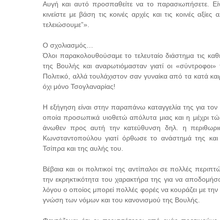
Αυγή και αυτό προσπαθείτε να το παρασιωπήσετε. Εί
κινείστε με βάση τις κοινές αρχές και τις κοινές αξί
τελειώσουμε”».
Ο σχολιασμός…
Όλοι παρακολουθούσαμε το τελευταίο διάστημα τις καθ
της Βουλής και αναρωτιόμασταν γιατί οι «σύντροφοι» 
Πολιτικό, αλλά τουλάχιστον σαν γυναίκα από τα κατά κα
όχι μόνο Τσογλαναρίας!
Η εξήγηση είναι στην παραπάνω καταγγελία της για τον 
οποία προσωπικά υιοθετώ απόλυτα μιας και η μέχρι τώρ
άνωθεν προς αυτή την κατεύθυνση δηλ. η περιθωριο
Κωνσταντοπούλου γιατί όρθωσε το ανάστημά της και
Τσίπρα και της αυλής του.
Βέβαια και οι πολιτικοί της αντίπαλοι σε πολλές περιπ
την εκρηκτικότητα του χαρακτήρα της για να αποδομήσ
λόγου ο οποίος μπορεί πολλές φορές να κουράζει με την 
γνώση των νόμων και του κανονισμού της Βουλής.