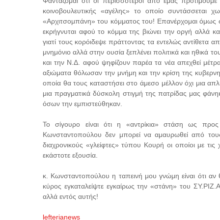
Φαντάζομαι ότι οι περισσότεροι από εμάς προτιμούμ
κοινοβουλευτικής «αγέλης» το οποίο συντάσσεται χ
«Αρχιτσομπάνη» του κόμματος του! Επανέρχομαι όμως σ
εκρήγνυται αφού το κόμμα της βιώνει την οργή αλλά κ
γιατί τους κορόιδεψε πράττοντας τα εντελώς αντίθετα 
μνημόνιο αλλά στην ουσία ξεπλένει πολιτικά και ηθικά 
και την Ν.Δ. αφού ψηφίζουν παρέα τα νέα απεχθεί μέτρ
αξιώματα θόλωσαν την μνήμη και την κρίση της κυβερνη
οποία θα τους καταστήσει στο άμεσο μέλλον όχι μια απ
μια πραγματικά δύσκολη στιγμή της πατρίδας μας φάνηκε
όσων την εμπιστεύθηκαν.
Το σίγουρο είναι ότι η «αντρίκια» στάση ως πρ
Κωνσταντοπούλου δεν μπορεί να αμαυρωθεί από του
διαχρονικούς «γλείφτες» τύπου Κουρή οι οποίοι με τις
εκάστοτε εξουσία.
κ. Κωνσταντοπούλου η ταπεινή μου γνώμη είναι ότι αν 
κύρος εγκαταλείψτε εγκαίρως την «στάνη» του ΣΥ.ΡΙΖ.Α 
αλλά εντός αυτής!
lefterianews