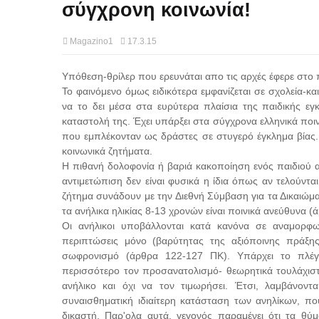
σύγχρονη κοινωνία!
Magazino1
17.3.15
Υπόθεση-θρίλερ που ερευνάται απο τις αρχές έφερε στο π
Το φαινόμενο όμως ειδικότερα εμφανίζεται σε σχολεία-και
να το δει μέσα στα ευρύτερα πλαίσια της παιδικής εγ
καταστολή της. Έχει υπάρξει στα σύγχρονα ελληνικά ποιν
που εμπλέκονταν ως δράστες σε στυγερό έγκλημα βίας. Ε
κοινωνικά ζητήματα.
Η πιθανή δολοφονία ή βαριά κακοποίηση ενός παιδιού 
αντιμετώπιση δεν είναι φυσικά η ίδια όπως αν τελούντα
ζήτημα συνάδουν με την Διεθνή Σύμβαση για τα Δικαιώμα
τα ανήλικα ηλικίας 8-13 χρονών είναι ποινικά ανεύθυνα (
Οι ανήλικοι υποβάλλονται κατά κανόνα σε αναμορφωτι
περιπτώσεις μόνο (βαρύτητας της αξιόποινης πράξη
σωφρονισμό (άρθρα 122-127 ΠΚ). Υπάρχει το πλέγμ
περισσότερο τον προσανατολισμό- θεωρητικά τουλάχιστο
ανήλικο και όχι να τον τιμωρήσει. Έτσι, λαμβάνοντα
συναισθηματική ιδιαίτερη κατάσταση των ανηλίκων, π
δικαστή. Παρ'ολα αυτά, γεγονός παραμένει ότι τα θύ