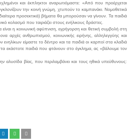
οχλημένοι και έκπληκτοι αναρωτιόμαστε: «Από που προέρχεται
συγκλονίζουν την κοινή γνώμη, χτυπούν το καμπανάκι. Νομοθετικά
ιδιαίτερα προσεκτικά) βήματα θα μπορούσαν να γίνουν. Τα παιδιά
ινικό κολασμό που ταιριάζει στους ενήλικους δράστες.
α είναι η κοινωνική αφύπνιση, εγρήγορση και θετική συμβολή στη
να αρχές ανθρωπισμού, κοινωνικής ειρήνης, αλληλεγγύης και
ενηλίκων είμαστε το δέντρο και τα παιδιά οι καρποί στα κλαδιά
στα εκάστοτε παιδιά που φτάνουν στο έγκλημα, ας «βάλουμε τον
ή την αλυσίδα βίας, που περιλαμβάνει και τους ηθικά υπεύθυνους: