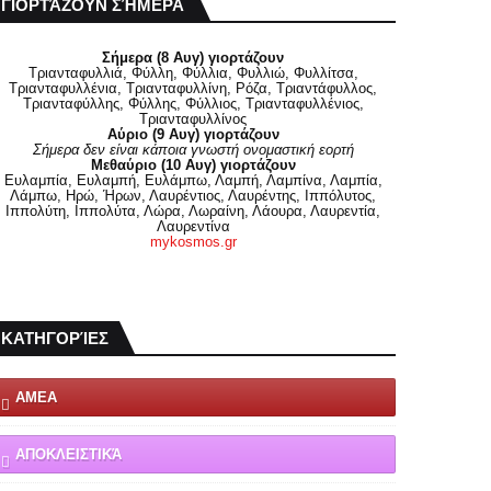
ΓΙΟΡΤΆΖΟΥΝ ΣΉΜΕΡΑ
Σήμερα (8 Αυγ) γιορτάζουν
Τριανταφυλλιά, Φύλλη, Φύλλια, Φυλλιώ, Φυλλίτσα,
Τριανταφυλλένια, Τριανταφυλλίνη, Ρόζα, Τριαντάφυλλος,
Τριανταφύλλης, Φύλλης, Φύλλιος, Τριανταφυλλένιος,
Τριανταφυλλίνος
Αύριο (9 Αυγ) γιορτάζουν
Σήμερα δεν είναι κάποια γνωστή ονομαστική εορτή
Μεθαύριο (10 Αυγ) γιορτάζουν
Ευλαμπία, Ευλαμπή, Ευλάμπω, Λαμπή, Λαμπίνα, Λαμπία,
Λάμπω, Ηρώ, Ήρων, Λαυρέντιος, Λαυρέντης, Ιππόλυτος,
Ιππολύτη, Ιππολύτα, Λώρα, Λωραίνη, Λάουρα, Λαυρεντία,
Λαυρεντίνα
mykosmos.gr
ΚΑΤΗΓΟΡΊΕΣ
ΑΜΕΑ
ΑΠΟΚΛΕΙΣΤΙΚΆ