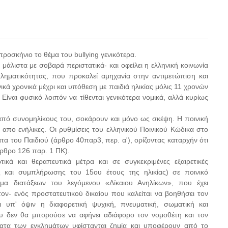
ροσκήνιο το θέμα του bullying γενικότερα.
 μάλιστα με σοβαρά περιστατικά- και οφείλει η ελληνική κοινωνία
κληματικότητας, που προκαλεί αμηχανία στην αντιμετώπιση και
ικά χρονικά μέχρι και υπόθεση με παιδιά ηλικίας μόλις 11 χρονών
ίναι φυσικό λοιπόν να τίθενται γενικότερα νομικά, αλλά κυρίως
από συνομηλίκους του, σοκάρουν και μόνο ως σκέψη. Η ποινική
ι απο ενήλικες. Οι ρυθμίσεις του ελληνικού Ποινικού Κώδικα στο
τα του Παιδιού (άρθρο 40παρ3, περ. α'), ορίζοντας καταρχήν ότι
άρθρο 126 παρ. 1 ΠΚ).
κά και θεραπευτικά μέτρα και σε συγκεκριμένες εξαιρετικές
ς και συμπλήρωσης του 15ου έτους της ηλικίας) σε ποινικό
α διατάξεων του λεγόμενου «Δίκαιου Ανηλίκων», που έχει
ν- ενός προστατευτικού δικαίου που καλείται να βοηθήσει τον
ι υπ' όψιν η διαφορετική ψυχική, πνευματική, σωματική και
ου δεν θα μπορούσε να αφήνει αδιάφορο τον νομοθέτη και τον
ματα των εγκλημάτων υφίστανται ζημία και υποφέρουν από το