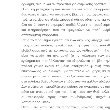
έγκλημα, ακόμη και αν πρόκειται για ανήλικους δράστες.
Η νομική μεταχείριση των παιδιών είναι όντως σε αρμον
δύσκολες στιγμές και υποθέσεις βίας με πρωταγωνιστές 
πρέπει να είναι σε ηλικία ψήφου ή άδειας οδήγησης για να
όλα αυτά, όταν τα σημερινά παιδιά λόγω της προοδευμ
και πληροφόρηση που τα «μεγαλώνουν» πολύ νωρίτ
απαιτούμενη ισορροπία.
Ίσως το πρόβλημα έγκειται ότι ενώ ακριβώς υπάρχει κατα
πραγματική παιδεία, η γαλούχηση, η αγωγή της ευαίσθ
εξοβελίσαμε από τις κοινωνίες μας ως «ηθικιστική»). 
είναι «φτωχά» και ανεπαρκή (στην καλύτερη των περ
εγκληματικά, προβάλλοντας και εξυμνώντας τη βία, την
πολλοί γονείς έχουν τη μόλις στοιχειώδη φυσική παρ
επικοινωνίας και διαλόγου με τα παιδιά και χωρίς να 
μεμονωμένες περιπτώσεις που ξεκινούν από το πραγματι
στα πλαίσια βαθμολογικών επιδόσεων και μάλλον αδιάφο
Δεν πρέπει να παραβλέπεται επίσης ότι αναφορές σε αρχ
μόνο ως πνευματικότητα και πίστη προς τον Θεό, αλλά 
συμπεριφοράς προς στον συνάνθρωπο) συχνά στ
«οπισθοδρομικές».
Όταν μετά από όλα τα παραπάνω, έρχονται στη δη