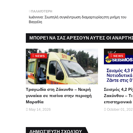
ΠΑΛΑΙΌΤΕΡΗ
Ιωάννινα: Σιωπηλή συγκέντρωση διαμαρτυρίαςστη μνήμη του
Βαγγέλη
ΜΠΟΡΕΊ ΝΑ ΣΑΣ ΑΡΈΣΟΥΝ ΑΥΤΈΣ ΟΙ ΑΝΑΡΤΉΣ
NEWS
NEWS
Τραγωδία στη Ζάκυνθο – Νεκρή
Σεισμός 4,2 Ρί
γυναίκα σε πισίνα στην περιοχή
Ζακύνθου – Τι
Μαραθία
επιστημονικά 
May 14, 2026
October 01, 20
ΔΗΜΟΣΊΕΥΣΗ ΣΧΟΛΊΟΥ