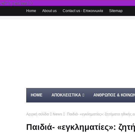
rel='stylesheet'/>
Home
About us
Contact us - Επικοινωνία
Sitemap
HOME
ΑΠΟΚΛΕΙΣΤΙΚΑ
ΑΝΘΡΩΠΟΣ & ΚΟΙΝΩΝ
Αρχική σελίδα
News
Παιδιά- «εγκληματίες»: ζητήματα ηθικής ε
Παιδιά- «εγκληματίες»: ζητ