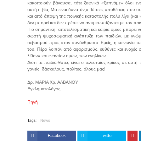
κακοποιούν βάναυσα, τότε ξαφνικά «ξυπνάμε» όλοι εν
αυτή η βία; Μα είναι δυνατόν;» Τέτοιες υποθέσεις που 
και από άποψη της ποινικής καταστολής πολύ λίγα (και 
δεν μπορεί και δεν πρέπει να αντιμετωπίζονται με τον πο
Πιο σημαντική, αποτελεσματική και καίρια όμως μπορεί ν
σωστή ψυχοσωματική ανάπτυξη των παιδιών, με γνώμο
σεβασμού προς στον συνάνθρωπο. Εμείς, η κοινωνία των 
του. Πέρα λοιπόν από αφορισμούς, ευθύνες και ενοχές 
λίθον» και εναντίον ημών, των ενηλίκων.
Διότι τα παιδιά-θύτες είναι ο τελευταίος κρίκος σε αυτ
γονείς, δάσκαλους, πολίτες, όλους μας!
Δρ. ΜΑΡΙΑ Χρ. ΑΛΒΑΝΟΥ
Εγκληματολόγος
Πηγή
Tags:
News
Facebook
Twitter