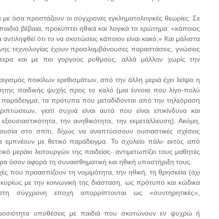
ία με όσα προστάζουν οι σύγχρονες εγκληματολογικές θεωρίες. Σε
παιδιά βέβαια, προκύπτει ηθικά και λογικά το ερώτημα: «κάποιος
 αντιληφθεί ότι το να σκοτώσεις κάποιον είναι κακό;» Και μάλιστα
ένης τεχνολογίας έχουν προσλαμβάνουσες παραστάσεις, γνώσεις
ερα και με πιο γοργούς ρυθμούς, αλλά μάλλον χωρίς την
ιγισμός ποικίλων ερεθισμάτων, από την άλλη μεριά έχει λείψει η
ητης παιδικής ψυχής προς το καλό (μια έννοια που λίγο-πολύ
Για παράδειγμα, τα πρότυπα που μεταδίδονται από την τηλεόραση
ιπτώσεων, γιατί συχνά είναι αυτά που είναι επικίνδυνα και
 εξουσιαστικότητα, την ανηθικότητα, την εκμετάλλευση). Ακόμη,
ουσία στο σπίτι, δίχως να αναπτύσσουν ουσιαστικές σχέσεις
τα εμπνέουν με θετικό παράδειγμα. Το σχολείο πάλι- εκτός από
κό μεράκι λειτουργών της παιδείας- αντιμετωπίζει τους μαθητές
ρα όσον αφορά τη συναισθηματική και ηθική υποστήριξη τους.
ές που προασπίζουν τη νομιμότητα, την ηθική, τη θρησκεία (όχι
κυρίως με την κοινωνική της διάσταση, ως πρότυπο και κώδικα
η σύγχρονη εποχή απορρίπτονται ως «συντηρητικές»,
μοσιότητα υποθέσεις με παιδιά που σκοτώνουν εν ψυχρώ ή