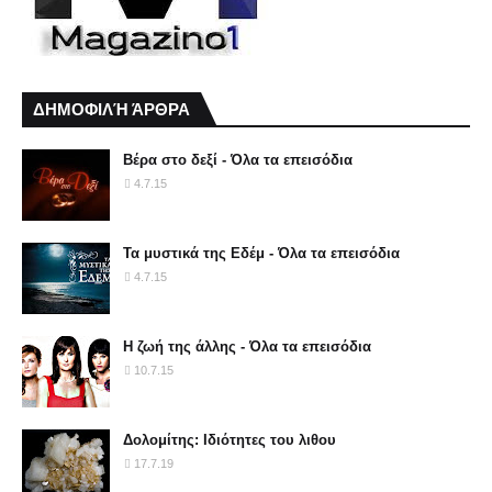
ΔΗΜΟΦΙΛΉ ΆΡΘΡΑ
Βέρα στο δεξί - Όλα τα επεισόδια
4.7.15
Τα μυστικά της Εδέμ - Όλα τα επεισόδια
4.7.15
Η ζωή της άλλης - Όλα τα επεισόδια
10.7.15
Δολομίτης: Ιδιότητες του λιθου
17.7.19