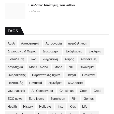
Επίδοτο: Ιδιότητες του λιθου
17.7.19
TAGS
ΑμεΑ
Αποκλειστικά
Αστρονομία
αυτοβελτίωση
Δημιουργία & Χώρος
Διακόσμηση
Εκδηλώσεις
Εκκλησία
Εκπαίδευση
Ζώα
Ζωγραφική
Καιρός
Κατασκευές
Λογοτεχνία
Μένω Ελλάδα
Μόδα
ΝΠ
Οικονομία
Ονειροκρίτης
Παραστατικές Τέχνες
Πάσχα
Περίεργα
Πολιτισμός
Ποντιακά
Σεμινάρια
Φιλοσοφια
Φωτογραφία
Art Conservator
Christmas
Cook
Creal
ECO news
Euro News
Eurovision
Film
Genius
Health
History
Holidays
Inst.
Kids
Life