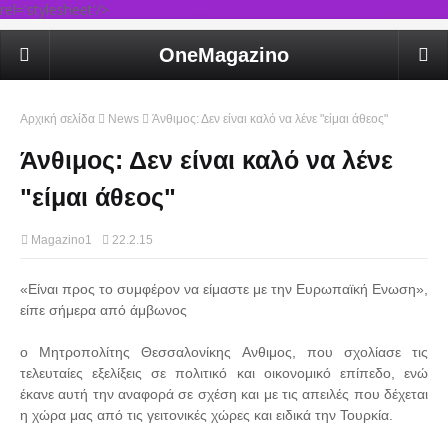
rel='stylesheet'/>
OneMagazino
Αρχική σελίδα
News
Άνθιμος: Δεν είναι καλό να λένε "είμαι άθεος"
Άνθιμος: Δεν είναι καλό να λένε
"είμαι άθεος"
Magazino1
22.2.15
«Είναι προς το συμφέρον να είμαστε με την Ευρωπαϊκή Ενωση»,
είπε σήμερα από άμβωνος
ο Μητροπολίτης Θεσσαλονίκης Ανθιμος, που σχολίασε τις
τελευταίες εξελίξεις σε πολιτικό και οικονομικό επίπεδο, ενώ
έκανε αυτή την αναφορά σε σχέση και με τις απειλές που δέχεται
η χώρα μας από τις γειτονικές χώρες και ειδικά την Τουρκία.