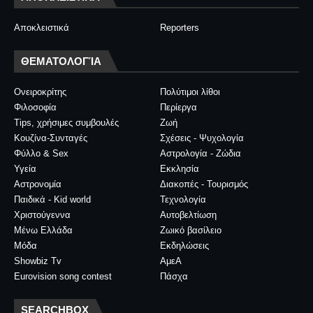
Αποκλειστικά
Reporters
ΘΕΜΑΤΟΛΟΓΊΑ
Ονειροκρίτης
Πολύτιμοι λίθοι
Φιλοσοφία
Περίεργα
Tips, χρήσιμες συμβουλές
Ζωή
Κουζίνα-Συνταγές
Σχέσεις - Ψυχολογία
Φύλλο & Sex
Αστρολογία - Ζώδια
Υγεία
Εκκλησία
Αστρονομία
Διακοπές - Τουρισμός
Παιδικά - Kid world
Τεχνολογία
Χριστούγεννα
Αυτοβελτίωση
Μένω Ελλάδα
Ζωικό βασίλειο
Μόδα
Εκδηλώσεις
Showbiz Tv
ΑμεΑ
Eurovision song contest
Πάσχα
SEARCHBOX