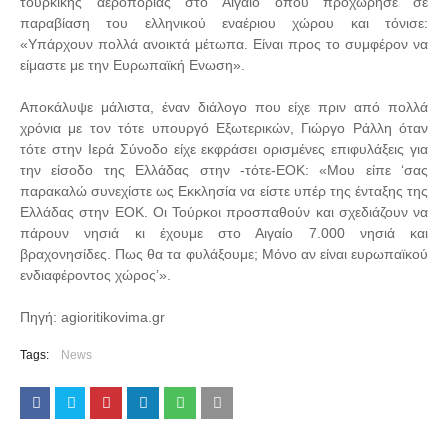
τουρκικής αεροπορίας στο Αιγαίο όπου προχώρησε σε
παραβίαση του ελληνικού εναέριου χώρου και τόνισε:
«Υπάρχουν πολλά ανοικτά μέτωπα. Είναι προς το συμφέρον να
είμαστε με την Ευρωπαϊκή Ενωση».
Αποκάλυψε μάλιστα, έναν διάλογο που είχε πριν από πολλά
χρόνια με τον τότε υπουργό Εξωτερικών, Γιώργο Ράλλη όταν
τότε στην Ιερά Σύνοδο είχε εκφράσει ορισμένες επιφυλάξεις για
την είσοδο της Ελλάδας στην -τότε-ΕΟΚ: «Μου είπε ‘σας
παρακαλώ συνεχίστε ως Εκκλησία να είστε υπέρ της ένταξης της
Ελλάδας στην ΕΟΚ. Οι Τούρκοι προσπαθούν και σχεδιάζουν να
πάρουν νησιά κι έχουμε στο Αιγαίο 7.000 νησιά και
βραχονησίδες. Πως θα τα φυλάξουμε; Μόνο αν είναι ευρωπαϊκού
ενδιαφέροντος χώρος’».
Πηγή: agioritikovima.gr
Tags:
News