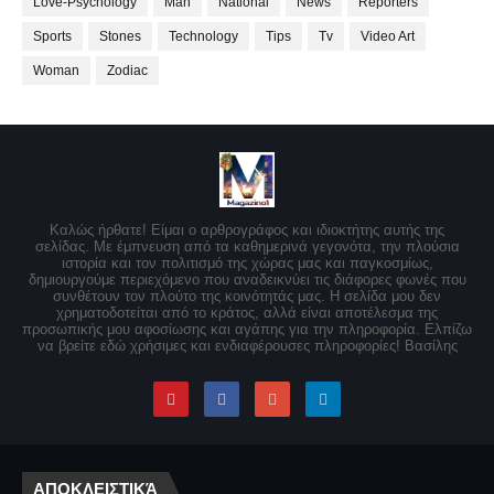
Love-Psychology
Man
National
News
Reporters
Sports
Stones
Technology
Tips
Tv
Video Art
Woman
Zodiac
Καλώς ήρθατε! Είμαι ο αρθρογράφος και ιδιοκτήτης αυτής της
σελίδας. Με έμπνευση από τα καθημερινά γεγονότα, την πλούσια
ιστορία και τον πολιτισμό της χώρας μας και παγκοσμίως,
δημιουργούμε περιεχόμενο που αναδεικνύει τις διάφορες φωνές που
συνθέτουν τον πλούτο της κοινότητάς μας. Η σελίδα μου δεν
χρηματοδοτείται από το κράτος, αλλά είναι αποτέλεσμα της
προσωπικής μου αφοσίωσης και αγάπης για την πληροφορία. Ελπίζω
να βρείτε εδώ χρήσιμες και ενδιαφέρουσες πληροφορίες! Βασίλης
ΑΠΟΚΛΕΙΣΤΙΚΆ