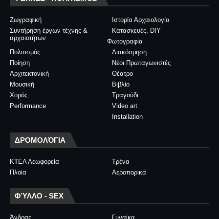
Ζωγραφική
Ιστορία Αρχαιολογία
Συντήρηση έργων τέχνης &
Κατασκευές, DIY
αρχαιοτήτων
Φωτογραφία
Πολιτισμός
Διακόσμηση
Ποίηση
Νέοι Πρωταγωνιστές
Αρχιτεκτονική
Θέατρο
Μουσική
Βιβλίο
Χορός
Τραγούδι
Performance
Video art
Installation
ΔΡΟΜΟΛΌΓΙΑ
ΚΤΕΛ Λεωφορεία
Τρένα
Πλοία
Αεροπορικά
ΦΎΛΛΟ - SEX
Άνδρας
Γυναίκα