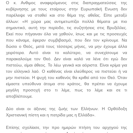
Ο κ. Ανθιμος αναφερόμενος στις διαπραγματεύσεις της
κυβέρνησης με τους εταίρους στην Ευρωπαϊκή Ενωση δεν
παρέλειψε να σταθεί και στο θέμα της αθεΐας. Είπε μεταξύ
άλλων: «Η χώρα μας αντιμετωπίζει πολλά θέματα με πιο
σημαντικό, αυτή την περίοδο, τις συζητήσεις στις Βρυξέλλες.
Εκεί που πήγαιναν όλα να χαθούν, ίσως και με τις προσευχές
που κάναμε, έφεραν συμβιβασμό, που δεν τον κρίνουμε. Να
δώσει ο Θεός, μετά τους τέσσερις μήνες, να μην έχουμε άλλα
χειρότερα. Αυτό είναι το καλύτερο, να συνεχίσουμε να
παρακαλούμε τον Θεό. Δεν είναι καλό να λένε ότι εγώ δεν
πιστεύω, είμαι άθεος. Το λέω γενικά και αόριστα. Είναι κρίμα για
τον ελληνικό λαό. Ο καθένας είναι ελεύθερος να πιστεύει ή να
μην πιστεύει. Η ψυχή του καθενός θα κριθεί από τον Θεό. Όταν
είμαστε υπεύθυνα άτομα στο κράτος, θα πρέπει να έχουμε
μεγάλη προσοχή στο τι λέμε, πως το λέμε και σε τι
αποβλέπουμε.
Δύο είναι οι άξονες της ζωής των Ελλήνων. Η Ορθόδοξη
Χριστιανική πίστη και η πατρίδα μας η Ελλάδα».
Επίσης σχολίασε, την προ ημερών πτήση του αρχηγού της