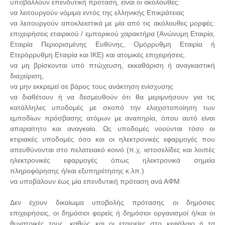
υποβάλλουν επενδυτική πρόταση, είναι οι ακόλουθες:
να λειτουργούν νόμιμα εντός της ελληνικής Επικράτειας
να λειτουργούν αποκλειστικά με μία από τις ακόλουθες μορφές:
επιχειρήσεις εταιρικού / εμπορικού χαρακτήρα (Ανώνυμη Εταιρία,
Εταιρία Περιορισμένης Ευθύνης, Ομόρρυθμη Εταιρία ή
Ετερόρρυθμη Εταιρία και ΙΚΕ) και ατομικές επιχειρήσεις.
να μη βρίσκονται υπό πτώχευση, εκκαθάριση ή αναγκαστική
διαχείριση,
να μην εκκρεμεί σε βάρος τους ανάκτηση ενίσχυσης
να διαθέτουν ή να δεσμευθούν ότι θα μεριμνήσουν για τις
κατάλληλες υποδομές με σκοπό την ελαχιστοποίηση των
εμποδίων πρόσβασης ατόμων με αναπηρία, όπου αυτό είναι
απαραίτητο και αναγκαίο. Ως υποδομές νοούνται τόσο οι
κτιριακές υποδομές όσο και οι ηλεκτρονικές εφαρμογές που
απευθύνονται στο πελατειακό κοινό (π.χ. ιστοσελίδες και λοιπές
ηλεκτρονικές εφαρμογές όπως ηλεκτρονικά σημεία
πληροφόρησης ή/και εξυπηρέτησης κ.λπ.)
να υποβάλουν έως μία επενδυτική πρόταση ανά ΑΦΜ
Δεν έχουν δικαίωμα υποβολής πρότασης οι δημόσιες
επιχειρήσεις, οι δημόσιοι φορείς ή δημόσιοι οργανισμοί ή/και οι
θυγατρικές τους, καθώς και οι εταιρείες στο κεφάλαιο ή τα