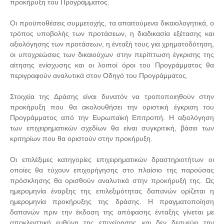
προκήρυξη του Προγράμματος.
Οι προϋποθέσεις συμμετοχής, τα απαιτούμενα δικαιολογητικά, ο
τρόπος υποβολής των προτάσεων, η διαδικασία εξέτασης και
αξιολόγησης των προτάσεων, η ένταξή τους για χρηματοδότηση,
οι υποχρεώσεις των δικαιούχων στην περίπτωση έγκρισης της
αίτησης ενίσχυσης και οι λοιποί όροι του Προγράμματος θα
περιγραφούν αναλυτικά στον Οδηγό του Προγράμματος.
Στοιχεία της Δράσης είναι δυνατόν να τροποποιηθούν στην
προκήρυξη που θα ακολουθήσει την οριστική έγκριση του
Προγράμματος από την Ευρωπαϊκή Επιτροπή. Η αξιολόγηση
των επιχειρηματικών σχεδίων θα είναι συγκριτική, βάσει των
κριτηρίων που θα οριστούν στην προκήρυξη.
Οι επιλέξιμες κατηγορίες επιχειρηματικών δραστηριοτήτων οι
οποίες θα τύχουν επιχορήγησης στο πλαίσιο της παρούσας
πρόσκλησης θα ορισθούν αναλυτικά στην προκήρυξή της. Ως
ημερομηνία έναρξης της επιλεξιμότητας δαπανών ορίζεται η
ημερομηνία προκήρυξης της δράσης. Η πραγματοποίηση
δαπανών πριν την έκδοση της απόφασης ένταξης γίνεται με
αποκλειστική ευθύνη της επιχείρησης και δεν δεσμεύει την