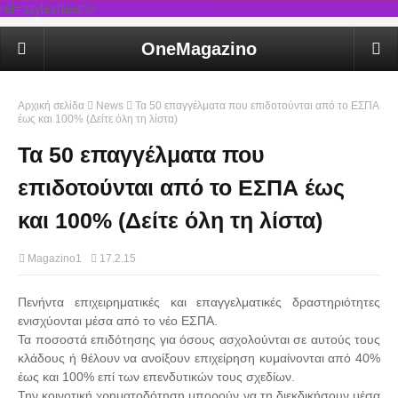
rel='stylesheet'/>
OneMagazino
Αρχική σελίδα
News
Τα 50 επαγγέλματα που επιδοτούνται από το ΕΣΠΑ
έως και 100% (Δείτε όλη τη λίστα)
Τα 50 επαγγέλματα που
επιδοτούνται από το ΕΣΠΑ έως
και 100% (Δείτε όλη τη λίστα)
Magazino1
17.2.15
Πενήντα επιχειρηματικές και επαγγελματικές δραστηριότητες
ενισχύονται μέσα από το νέο ΕΣΠΑ.
Τα ποσοστά επιδότησης για όσους ασχολούνται σε αυτούς τους
κλάδους ή θέλουν να ανοίξουν επιχείρηση κυμαίνονται από 40%
έως και 100% επί των επενδυτικών τους σχεδίων.
Την κοινοτική χρηματοδότηση μπορούν να τη διεκδικήσουν μέσα