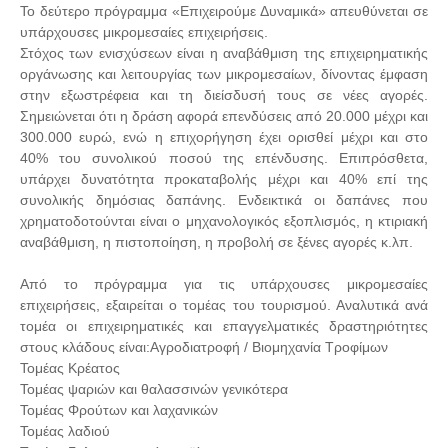
Το δεύτερο πρόγραμμα «Επιχειρούμε Δυναμικά» απευθύνεται σε
υπάρχουσες μικρομεσαίες επιχειρήσεις.
Στόχος των ενισχύσεων είναι η αναβάθμιση της επιχειρηματικής
οργάνωσης και λειτουργίας των μικρομεσαίων, δίνοντας έμφαση
στην εξωστρέφεια και τη διείσδυσή τους σε νέες αγορές.
Σημειώνεται ότι η δράση αφορά επενδύσεις από 20.000 μέχρι και
300.000 ευρώ, ενώ η επιχορήγηση έχει ορισθεί μέχρι και στο
40% του συνολικού ποσού της επένδυσης. Επιπρόσθετα,
υπάρχει δυνατότητα προκαταβολής μέχρι και 40% επί της
συνολικής δημόσιας δαπάνης. Ενδεικτικά οι δαπάνες που
χρηματοδοτούνται είναι ο μηχανολογικός εξοπλισμός, η κτιριακή
αναβάθμιση, η πιστοποίηση, η προβολή σε ξένες αγορές κ.λπ.
Από το πρόγραμμα για τις υπάρχουσες μικρομεσαίες
επιχειρήσεις, εξαιρείται ο τομέας του τουρισμού. Αναλυτικά ανά
τομέα οι επιχειρηματικές και επαγγελματικές δραστηριότητες
στους κλάδους είναι:Αγροδιατροφή / Βιομηχανία Τροφίμων
Τομέας Κρέατος
Τομέας ψαριών και θαλασσινών γενικότερα
Τομέας Φρούτων και λαχανικών
Τομέας λαδιού