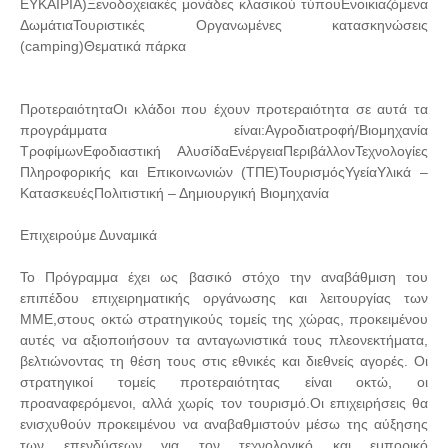
ΕΥΚΑΙΡΙΑ)Ξενοδοχειακές μονάδες κλασικού τύπουΕνοικιαζόμενα
ΔωμάτιαΤουριστικές Οργανωμένες κατασκηνώσεις
(camping)Θεματικά πάρκα
ΠροτεραιότηταΟι κλάδοι που έχουν προτεραιότητα σε αυτά τα
προγράμματα είναι:Αγροδιατροφή/Βιομηχανία
ΤροφίμωνΕφοδιαστική ΑλυσίδαΕνέργειαΠεριβάλλονΤεχνολογίες
Πληροφορικής και Επικοινωνιών (ΤΠΕ)ΤουρισμόςΥγείαΥλικά –
ΚατασκευέςΠολιτιστική – Δημιουργική Βιομηχανία
Επιχειρούμε Δυναμικά
Το Πρόγραμμα έχει ως βασικό στόχο την αναβάθμιση του
επιπέδου επιχειρηματικής οργάνωσης και λειτουργίας των
ΜΜΕ,στους οκτώ στρατηγικούς τομείς της χώρας, προκειμένου
αυτές να αξιοποιήσουν τα ανταγωνιστικά τους πλεονεκτήματα,
βελτιώνοντας τη θέση τους στις εθνικές και διεθνείς αγορές. Οι
στρατηγικοί τομείς προτεραιότητας είναι οκτώ, οι
προαναφερόμενοι, αλλά χωρίς τον τουρισμό.Οι επιχειρήσεις θα
ενισχυθούν προκειμένου να αναβαθμιστούν μέσω της αύξησης
των επενδύσεων για τον τεχνολογικό και εμπορικό