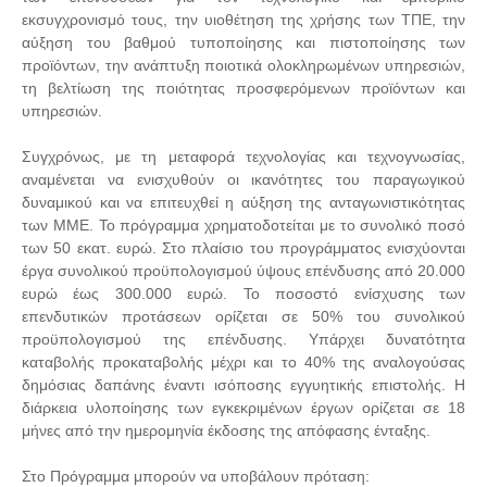
εκσυγχρονισμό τους, την υιοθέτηση της χρήσης των ΤΠΕ, την
αύξηση του βαθμού τυποποίησης και πιστοποίησης των
προϊόντων, την ανάπτυξη ποιοτικά ολοκληρωμένων υπηρεσιών,
τη βελτίωση της ποιότητας προσφερόμενων προϊόντων και
υπηρεσιών.
Συγχρόνως, με τη μεταφορά τεχνολογίας και τεχνογνωσίας,
αναμένεται να ενισχυθούν οι ικανότητες του παραγωγικού
δυναμικού και να επιτευχθεί η αύξηση της ανταγωνιστικότητας
των ΜΜΕ. Το πρόγραμμα χρηματοδοτείται με το συνολικό ποσό
των 50 εκατ. ευρώ. Στο πλαίσιο του προγράμματος ενισχύονται
έργα συνολικού προϋπολογισμού ύψους επένδυσης από 20.000
ευρώ έως 300.000 ευρώ. Το ποσοστό ενίσχυσης των
επενδυτικών προτάσεων ορίζεται σε 50% του συνολικού
προϋπολογισμού της επένδυσης. Υπάρχει δυνατότητα
καταβολής προκαταβολής μέχρι και το 40% της αναλογούσας
δημόσιας δαπάνης έναντι ισόποσης εγγυητικής επιστολής. Η
διάρκεια υλοποίησης των εγκεκριμένων έργων ορίζεται σε 18
μήνες από την ημερομηνία έκδοσης της απόφασης ένταξης.
Στο Πρόγραμμα μπορούν να υποβάλουν πρόταση: