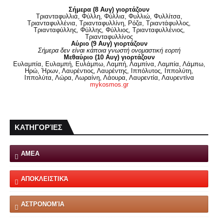
Σήμερα (8 Αυγ) γιορτάζουν
Τριανταφυλλιά, Φύλλη, Φύλλια, Φυλλιώ, Φυλλίτσα,
Τριανταφυλλένια, Τριανταφυλλίνη, Ρόζα, Τριαντάφυλλος,
Τριανταφύλλης, Φύλλης, Φύλλιος, Τριανταφυλλένιος,
Τριανταφυλλίνος
Αύριο (9 Αυγ) γιορτάζουν
Σήμερα δεν είναι κάποια γνωστή ονομαστική εορτή
Μεθαύριο (10 Αυγ) γιορτάζουν
Ευλαμπία, Ευλαμπή, Ευλάμπω, Λαμπή, Λαμπίνα, Λαμπία, Λάμπω,
Ηρώ, Ήρων, Λαυρέντιος, Λαυρέντης, Ιππόλυτος, Ιππολύτη,
Ιππολύτα, Λώρα, Λωραίνη, Λάουρα, Λαυρεντία, Λαυρεντίνα
mykosmos.gr
ΚΑΤΗΓΟΡΊΕΣ
ΑΜΕΑ
ΑΠΟΚΛΕΙΣΤΙΚΆ
ΑΣΤΡΟΝΟΜΊΑ