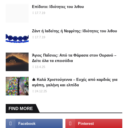
Επίδοτο: Ιδιότητες του λιθου
17.7.19
Ζάντ ή Ιαδείτης ή Νεφρίτης: Ιδιότητες του λιθου
17.7.19
Άγιος Παΐσιος: Από τα Φάρασα στον Ουρανό –
Δείτε όλα τα επεισόδια
13.4.25
🎄 Καλά Χριστούγεννα – Ευχές από καρδιάς για
αγάπη, γαλήνη και ελπίδα
24.12.25
FIND MORE