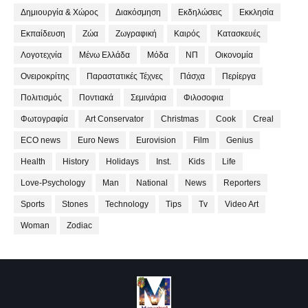
Δημιουργία & Χώρος
Διακόσμηση
Εκδηλώσεις
Εκκλησία
Εκπαίδευση
Ζώα
Ζωγραφική
Καιρός
Κατασκευές
Λογοτεχνία
Μένω Ελλάδα
Μόδα
ΝΠ
Οικονομία
Ονειροκρίτης
Παραστατικές Τέχνες
Πάσχα
Περίεργα
Πολιτισμός
Ποντιακά
Σεμινάρια
Φιλοσοφια
Φωτογραφία
Art Conservator
Christmas
Cook
Creal
ECO news
Euro News
Eurovision
Film
Genius
Health
History
Holidays
Inst.
Kids
Life
Love-Psychology
Man
National
News
Reporters
Sports
Stones
Technology
Tips
Tv
Video Art
Woman
Zodiac